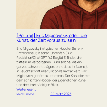
[Portrait] Eric Migicovsky, oder: die
Kunst, der Zeit voraus zu sein
Eric Migicovsky im typischen Hoodie: Serien-
Entrepreneur, Visonär, Uhrenfan (Bild:
Redaktion/ChatGPT 4o) Es gibt Erfinder, die
tüfteln im Verborgenen – und solche, die ein
ganzes Jahrzehnt prägen, ohne dass ihr Name je
in Leuchtschrift über Silicon Valley flackert. Eric
Migicovsky gehört zu Letzteren. Der Kanadier mit
dem schlichten Hoodie, der jugendlichen Ruhe
und dem hartnäckigen Blick…
Weiterlesen…
22. März 2025
SMARTWATCH