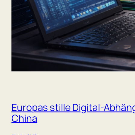
Europas stille Digital-Abhän
China