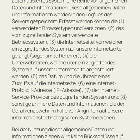
automatisiertes System eine Reihe von allgemeinen
Daten und Informationen. Diese allgemeinen Daten
und Informationen werden in den Logfiles des
Servers gespeichert. Erfasst werden können die (1)
verwendeten Browsertypen und Versionen, (2) das
vom zugreifenden System verwendete
Betriebssystem, (3) die Internetseite, von welcher
ein zugreifendes System auf unsere Internetseite
gelangt (sogenannte Referrer), (4) die
Unterwebseiten, welche über ein zugreifendes
System auf unserer Internetseite angesteuert
werden, (5) das Datum und die Uhrzeit eines
Zugriffs auf die Internetseite, (6) eine Internet-
Protokoll-Adresse (IP-Adresse), (7) der Internet-
Service-Provider des zugreifenden Systems und (8)
sonstige ähnliche Daten und Informationen, die der
Gefahrenabwehr im Falle von Angriffen auf unsere
informationstechnologischen Systeme dienen.
Bei der Nutzung dieser allgemeinen Daten und
Informationen ziehen wird keine Rückschlüsse auf