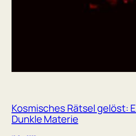
Kosmisches Rätsel gelöst: E
Dunkle Materie