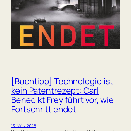
[Buchtipp] Technologie ist
kein Patentrezept: Carl
Benedikt Frey führt vor, wie
Fortschritt endet
13. März 2026