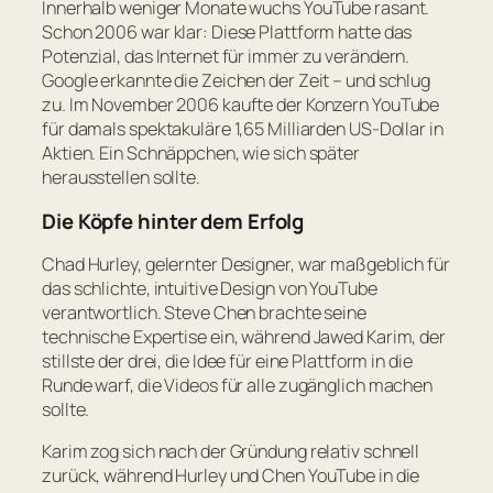
Innerhalb weniger Monate wuchs YouTube rasant.
Schon 2006 war klar: Diese Plattform hatte das
Potenzial, das Internet für immer zu verändern.
Google erkannte die Zeichen der Zeit – und schlug
zu. Im November 2006 kaufte der Konzern YouTube
für damals spektakuläre 1,65 Milliarden US-Dollar in
Aktien. Ein Schnäppchen, wie sich später
herausstellen sollte.
Die Köpfe hinter dem Erfolg
Chad Hurley, gelernter Designer, war maßgeblich für
das schlichte, intuitive Design von YouTube
verantwortlich. Steve Chen brachte seine
technische Expertise ein, während Jawed Karim, der
stillste der drei, die Idee für eine Plattform in die
Runde warf, die Videos für alle zugänglich machen
sollte.
Karim zog sich nach der Gründung relativ schnell
zurück, während Hurley und Chen YouTube in die