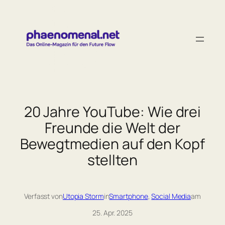
Zum
Inhalt
springen
20 Jahre YouTube: Wie drei
Freunde die Welt der
Bewegtmedien auf den Kopf
stellten
Verfasst von
Utopia Storm
in
Smartphone
, 
Social Media
am
25. Apr. 2025