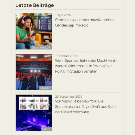
Letzte Beiträge
7. April 2026
Strategien gegen den musikalischen
Gender Gap im Radio
Gerechtigkeit
12. Februar 2026
Wenn Sport zur Bühne der Macht wird –
was die Winterspiele in Peking über
Politik im Stadion verraten
Medien
23. September 2025
Von Nashville bis New York: Die
Sprachreise von Taylor Swift aus Sicht
der Dialektforschung
Kultur