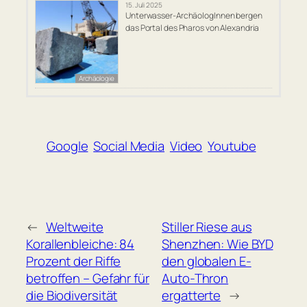
15. Juli 2025
Unterwasser-ArchäologInnen bergen
das Portal des Pharos von Alexandria
Archäologie
Google
Social Media
Video
Youtube
←
Weltweite
Stiller Riese aus
Korallenbleiche: 84
Shenzhen: Wie BYD
Prozent der Riffe
den globalen E-
betroffen – Gefahr für
Auto-Thron
die Biodiversität
ergatterte
→