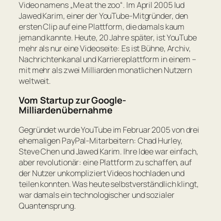
Video namens „Me at the zoo“. Im April 2005 lud
Jawed Karim, einer der YouTube-Mitgründer, den
ersten Clip auf eine Plattform, die damals kaum
jemand kannte. Heute, 20 Jahre später, ist YouTube
mehr als nur eine Videoseite: Es ist Bühne, Archiv,
Nachrichtenkanal und Karriereplattform in einem –
mit mehr als zwei Milliarden monatlichen Nutzern
weltweit.
Vom Startup zur Google-
Milliardenübernahme
Gegründet wurde YouTube im Februar 2005 von drei
ehemaligen PayPal-Mitarbeitern: Chad Hurley,
Steve Chen und Jawed Karim. Ihre Idee war einfach,
aber revolutionär: eine Plattform zu schaffen, auf
der Nutzer unkompliziert Videos hochladen und
teilen konnten. Was heute selbstverständlich klingt,
war damals ein technologischer und sozialer
Quantensprung.