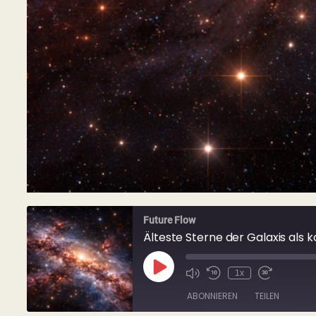
Future Flow
Älteste Sterne der Galaxis als 
Play
1x
Mute/Unmute
Rewind
Fast
Episode
Episode
10
Forward
ABONNIEREN
TEILEN
Seconds
30
seconds