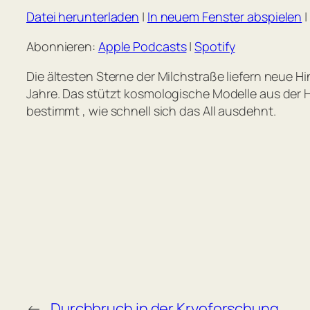
Datei herunterladen
|
In neuem Fenster abspielen
|
TEILEN
Apple Podcasts
Abonnieren:
Apple Podcasts
|
Spotify
RSS FEED
LINK
Die ältesten Sterne der Milchstraße liefern neue Hi
EMBED
Jahre. Das stützt kosmologische Modelle aus der 
bestimmt , wie schnell sich das All ausdehnt.
←
Durchbruch in der Kryoforschung