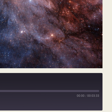
00:00
/
00:03:33