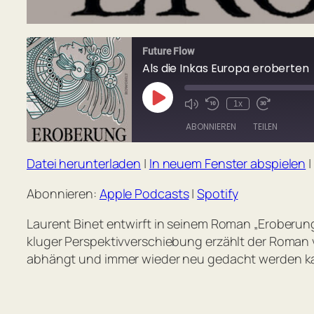
Future Flow
Als die Inkas Europa eroberten
Play
1x
Mute/Unmute
Rewind
Fast
Episode
Episode
10
Forward
ABONNIEREN
TEILEN
Seconds
30
seconds
Datei herunterladen
|
In neuem Fenster abspielen
|
TEILEN
Apple Podcasts
Abonnieren:
Apple Podcasts
|
Spotify
RSS FEED
LINK
Laurent Binet entwirft in seinem Roman „Eroberung
EMBED
kluger Perspektivverschiebung erzählt der Roman 
abhängt und immer wieder neu gedacht werden k