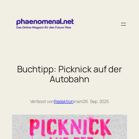
Zum
Inhalt
springen
Buchtipp: Picknick auf der
Autobahn
Verfasst von
Redaktion
in
am
26. Sep. 2025