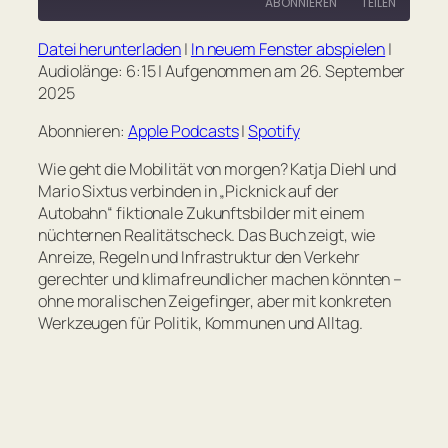
ABONNIEREN
TEILEN
Seconds
30
seconds
Datei herunterladen
|
In neuem Fenster abspielen
|
TEILEN
Apple Podcasts
Spotify
Audiolänge: 6:15
|
Aufgenommen am 26. September
2025
RSS FEED
LINK
Abonnieren:
Apple Podcasts
|
Spotify
EMBED
Wie geht die Mobilität von morgen? Katja Diehl und
Mario Sixtus verbinden in „Picknick auf der
Autobahn“ fiktionale Zukunftsbilder mit einem
nüchternen Realitätscheck. Das Buch zeigt, wie
Anreize, Regeln und Infrastruktur den Verkehr
gerechter und klimafreundlicher machen könnten –
ohne moralischen Zeigefinger, aber mit konkreten
Werkzeugen für Politik, Kommunen und Alltag.