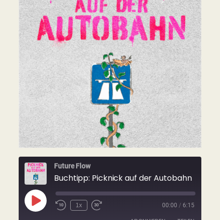
Future Flow
Buchtipp: Picknick auf der Autobahn
Play
1x
00:00
/
6:15
Rewind
Fast
Episode
10
Forward