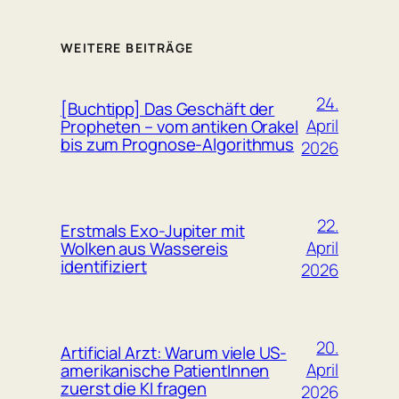
WEITERE BEITRÄGE
24.
[Buchtipp] Das Geschäft der
April
Propheten – vom antiken Orakel
bis zum Prognose-Algorithmus
2026
22.
Erstmals Exo-Jupiter mit
April
Wolken aus Wassereis
identifiziert
2026
20.
Artificial Arzt: Warum viele US-
April
amerikanische PatientInnen
zuerst die KI fragen
2026