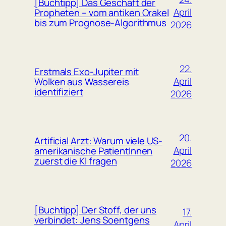
[Buchtipp] Das Geschäft der
April
Propheten – vom antiken Orakel
bis zum Prognose-Algorithmus
2026
22.
Erstmals Exo-Jupiter mit
April
Wolken aus Wassereis
identifiziert
2026
20.
Artificial Arzt: Warum viele US-
April
amerikanische PatientInnen
zuerst die KI fragen
2026
[Buchtipp] Der Stoff, der uns
17.
verbindet: Jens Soentgens
April