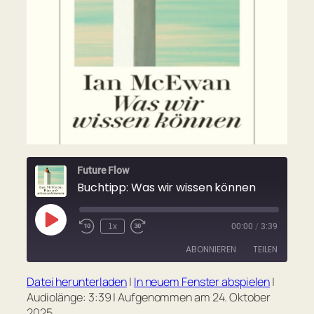
Future Flow
Buchtipp: Was wir wissen können
Play
1x
00:00
/
3:39
Rewind
Fast
Episode
10
Forward
ABONNIEREN
TEILEN
Seconds
30
seconds
Datei herunterladen
|
In neuem Fenster abspielen
|
TEILEN
Apple Podcasts
Spotify
Audiolänge: 3:39
|
Aufgenommen am 24. Oktober
2025