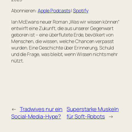
RSS FEED
LINK
Abonnieren:
Apple Podcasts
|
Spotify
EMBED
Ian McEwans neuer Roman „Was wir wissen können“
entwirft eine Zukunft, die aus unserer Gegenwart
geboren ist – eine überflutete Erde, bevölkert von
Menschen, die wissen, welche Chancen verpasst
wurden. Eine Geschichte über Erinnerung, Schuld
und die Frage, was bleibt, wenn Wissen nichts mehr
nützt.
←
Tradwives nur ein
Superstarke Muskeln
Social-Media-Hype?
für Soft-Robots
→