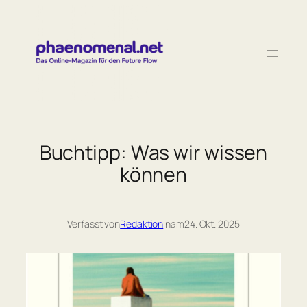
Zum
Inhalt
springen
Buchtipp: Was wir wissen
können
Verfasst von
Redaktion
in
am
24. Okt. 2025