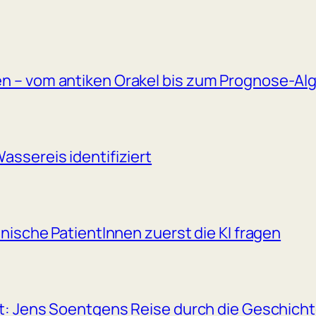
en – vom antiken Orakel bis zum Prognose-Al
assereis identifiziert
anische PatientInnen zuerst die KI fragen
et: Jens Soentgens Reise durch die Geschicht