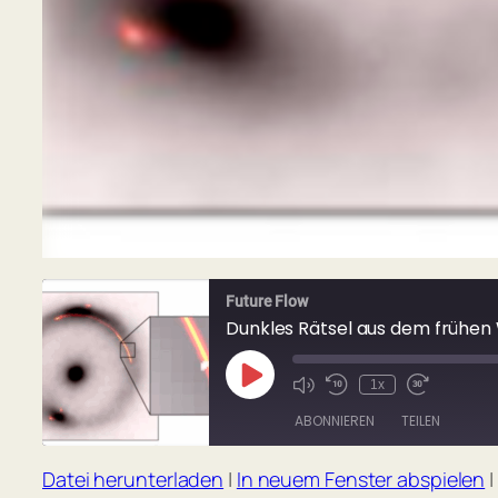
Future Flow
Dunkles Rätsel aus dem frühen 
Play
1x
Mute/Unmute
Rewind
Fast
Episode
Episode
10
Forward
ABONNIEREN
TEILEN
Seconds
30
seconds
Datei herunterladen
|
In neuem Fenster abspielen
|
TEILEN
Apple Podcasts