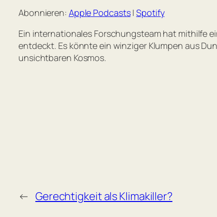
Abonnieren:
Apple Podcasts
|
Spotify
RSS FEED
LINK
Ein internationales Forschungsteam hat mithilfe 
EMBED
entdeckt. Es könnte ein winziger Klumpen aus Dunk
unsichtbaren Kosmos.
←
Gerechtigkeit als Klimakiller?