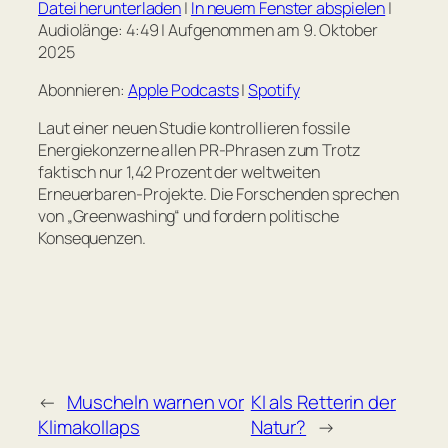
Datei herunterladen
|
In neuem Fenster abspielen
|
TEILEN
Apple Podcasts
Spotify
Audiolänge: 4:49
|
Aufgenommen am 9. Oktober
2025
RSS FEED
LINK
Abonnieren:
Apple Podcasts
|
Spotify
EMBED
Laut einer neuen Studie kontrollieren fossile
Energiekonzerne allen PR-Phrasen zum Trotz
faktisch nur 1,42 Prozent der weltweiten
Erneuerbaren-Projekte. Die Forschenden sprechen
von „Greenwashing“ und fordern politische
Konsequenzen.
←
Muscheln warnen vor
KI als Retterin der
Klimakollaps
Natur?
→