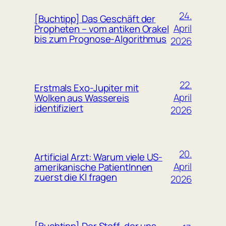
24.
[Buchtipp] Das Geschäft der
April
Propheten – vom antiken Orakel
bis zum Prognose-Algorithmus
2026
22.
Erstmals Exo-Jupiter mit
April
Wolken aus Wassereis
identifiziert
2026
20.
Artificial Arzt: Warum viele US-
April
amerikanische PatientInnen
zuerst die KI fragen
2026
[Buchtipp] Der Stoff, der uns