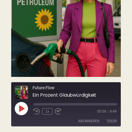
Future Flow
Ein Prozent Glaubwürdigkeit
Play
1x
00:00
/
4:49
Rewind
Fast
Episode
10
Forward
ABONNIEREN
TEILEN
Seconds
30
seconds