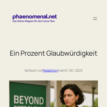
Zum
Inhalt
springen
Ein Prozent Glaubwürdigkeit
Verfasst von
Redaktion
in
am
9. Okt. 2025