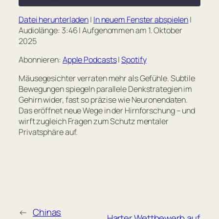
seconds
Datei herunterladen
|
In neuem Fenster abspielen
|
TEILEN
Apple Podcasts
Spotify
Audiolänge: 3:46
|
Aufgenommen am 1. Oktober
2025
RSS FEED
LINK
Abonnieren:
Apple Podcasts
|
Spotify
EMBED
Mäusegesichter verraten mehr als Gefühle. Subtile
Bewegungen spiegeln parallele Denkstrategien im
Gehirn wider, fast so präzise wie Neuronendaten.
Das eröffnet neue Wege in der Hirnforschung – und
wirft zugleich Fragen zum Schutz mentaler
Privatsphäre auf.
←
Chinas
Harter Wettbewerb auf