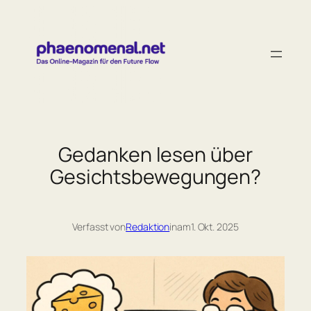
Zum
Inhalt
springen
Gedanken lesen über
Gesichtsbewegungen?
Verfasst von
Redaktion
in
am
1. Okt. 2025