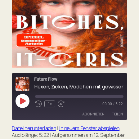
Future Flow
Hexen, Zicken, Mädchen mit gewissem Etw
Play
1x
00:00
/
5:22
Rewind
Fast
Episode
10
Forward
ABONNIEREN
TEILEN
Seconds
30
seconds
Datei herunterladen
|
In neuem Fenster abspielen
|
TEILEN
Apple Podcasts
Spotify
Audiolänge: 5:22
|
Aufgenommen am 12. September