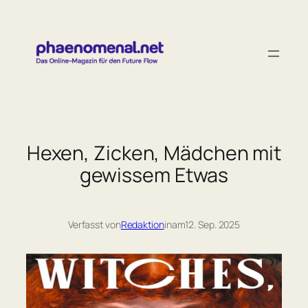
Zum
Inhalt
springen
Hexen, Zicken, Mädchen mit
gewissem Etwas
Verfasst von
Redaktion
in
am
12. Sep. 2025