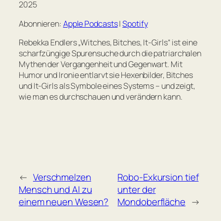
2025
RSS FEED
LINK
Abonnieren:
Apple Podcasts
|
Spotify
EMBED
Rebekka Endlers „Witches, Bitches, It-Girls“ ist eine
scharfzüngige Spurensuche durch die patriarchalen
Mythen der Vergangenheit und Gegenwart. Mit
Humor und Ironie entlarvt sie Hexenbilder, Bitches
und It-Girls als Symbole eines Systems – und zeigt,
wie man es durchschauen und verändern kann.
←
Verschmelzen
Robo-Exkursion tief
Mensch und AI zu
unter der
einem neuen Wesen?
Mondoberfläche
→