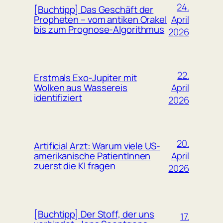
24.
[Buchtipp] Das Geschäft der
April
Propheten – vom antiken Orakel
bis zum Prognose-Algorithmus
2026
22.
Erstmals Exo-Jupiter mit
April
Wolken aus Wassereis
identifiziert
2026
20.
Artificial Arzt: Warum viele US-
April
amerikanische PatientInnen
zuerst die KI fragen
2026
[Buchtipp] Der Stoff, der uns
17.