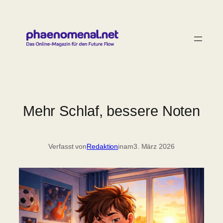
Zum
Inhalt
springen
Mehr Schlaf, bessere Noten
Verfasst von
Redaktion
in
am
3. März 2026