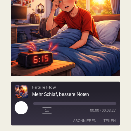
Future Flow
Mehr Schlaf, bessere Noten
Play
1x
00:00
/
00:03:27
Rewind
Fast
Episode
10
Forward
ABONNIEREN
TEILEN
Seconds
30
seconds