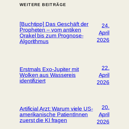
WEITERE BEITRÄGE
[Buchtipp] Das Geschäft der
24.
Propheten – vom antiken
April
Orakel bis zum Prognose-
2026
Algorithmus
22.
Erstmals Exo-Jupiter mit
Wolken aus Wassereis
April
identifiziert
2026
20.
Artificial Arzt: Warum viele US-
amerikanische PatientInnen
April
zuerst die KI fragen
2026