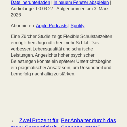
Datei herunterladen
|
In neuem Fenster abspielen
|
TEILEN
Apple Podcasts
Spotify
Audiolänge: 00:03:27
|
Aufgenommen am 3. März
2026
RSS FEED
LINK
Abonnieren:
Apple Podcasts
|
Spotify
EMBED
Eine Zürcher Studie zeigt: Flexible Schulstartzeiten
ermöglichen Jugendlichen mehr Schlaf. Das
verbessert Lebensqualität und schulische
Leistungen. Angesichts hoher psychischer
Belastungen könnte ein späterer Unterrichtsbeginn
ein pragmatischer Ansatz sein, um Gesundheit und
Lernerfolg nachhaltig zu stärken.
←
Zwei Prozent für
Per Anhalter durch das