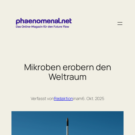
Zum
Inhalt
springen
Mikroben erobern den
Weltraum
Verfasst von
Redaktion
in
am
6. Okt. 2025