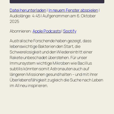
seconds
Datei herunterladen
|
In neuem Fenster abspielen
|
TEILEN
Apple Podcasts
Spotify
Audiolänge: 4:45
|
Aufgenommen am 6. Oktober
2025
RSS FEED
LINK
Abonnieren:
Apple Podcasts
|
Spotify
EMBED
Australische Forschende haben gezeigt, dass
lebenswichtige Bakterien den Start, die
Schwerelosigkeit und den Wiedereintritt einer
Rakete unbeschadet überstehen. Für unser
Immunsystem wichtige Mikroben wie Bacillus
subtilis könnten somit Astronauten auch auf
längeren Missionen gesund halten – und mit ihrer
Überlebensfähigkeit zugleich die Suche nach Leben
im All neu inspirieren.