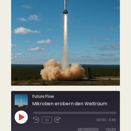
Future Flow
Mikroben erobern den Weltraum
Play
1x
00:00
/
4:45
Rewind
Fast
Episode
10
Forward
ABONNIEREN
TEILEN
Seconds
30