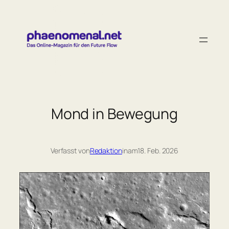
Zum
Inhalt
springen
Mond in Bewegung
Verfasst von
Redaktion
in
am
18. Feb. 2026