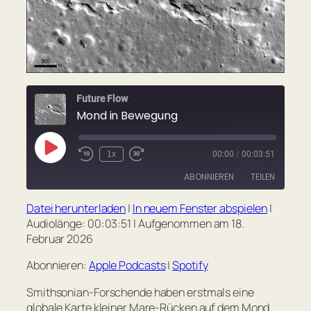
Future Flow
Mond in Bewegung
Play
1x
00:00
/
00:03:51
Rewind
Fast
Episode
10
Forward
ABONNIEREN
TEILEN
Seconds
30
seconds
Datei herunterladen
|
In neuem Fenster abspielen
|
TEILEN
Apple Podcasts
Spotify
Audiolänge: 00:03:51
|
Aufgenommen am 18.
Februar 2026
RSS FEED
LINK
Abonnieren:
Apple Podcasts
|
Spotify
EMBED
Smithsonian-Forschende haben erstmals eine
globale Karte kleiner Mare-Rücken auf dem Mond