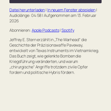
seconds
Datei herunterladen
|
In neuem Fenster abspielen
|
TEILEN
Apple Podcasts
Spotify
Audiolänge: 04:58
|
Aufgenommen am 13. Februar
2026
RSS FEED
LINK
Abonnieren:
Apple Podcasts
|
Spotify
EMBED
Jeffrey E. Stern erzählt in „The Warhead“ die
Geschichte der Präzisionswaffe Paveway,
entwickelt von Texas Instruments im Vietnamkrieg.
Das Buch zeigt, wie gelenkte Bomben die
Kriegsführung veränderten, und warum
„chirurgische“ Angriffe trotzdem zivile Opfer
fordern und politische Hybris fördern.