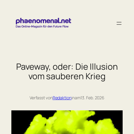
Zum
Inhalt
springen
Paveway, oder: Die Illusion
vom sauberen Krieg
Verfasst von
Redaktion
in
am
13. Feb. 2026