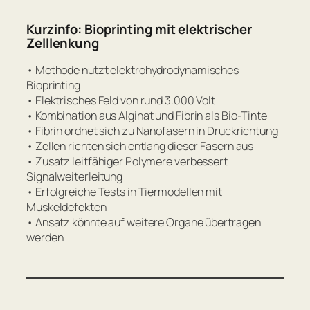
Kurzinfo: Bioprinting mit elektrischer
Zelllenkung
• Methode nutzt elektrohydrodynamisches
Bioprinting
• Elektrisches Feld von rund 3.000 Volt
• Kombination aus Alginat und Fibrin als Bio-Tinte
• Fibrin ordnet sich zu Nanofasern in Druckrichtung
• Zellen richten sich entlang dieser Fasern aus
• Zusatz leitfähiger Polymere verbessert
Signalweiterleitung
• Erfolgreiche Tests in Tiermodellen mit
Muskeldefekten
• Ansatz könnte auf weitere Organe übertragen
werden