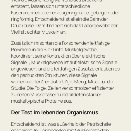
entsteht, lassen sich unterschiedliche
Faserarchitekturen erzeugen: gerade, gebogen oder
ringförmig. Entscheidend ist allein die Bahn der
Druckdüse. Damit nähert sich das Laborgewebe der
Vielfalt echter Muskeln an.
Zusätzlich mischten die Forschenden leitfähige
Polymere in die Bio-Tinte. Muskelgewebe
koordiniert seine Kontraktion über elektrische
Signale. „
Muskelgewebe ist auf elektrische Signale
angewiesen, und die leitfähigen Zusätze erlauben es
den gedruckten Strukturen, diese Signale
weiterzuleiten
“, erläutert Zijie Meng, Mitautor der
Studie. Die Folge: Zellen verschmolzen effizienter
zu reifen Muskelfasern und bildeten stärker
muskeltypische Proteine aus.
Der Test im lebenden Organismus
Entscheidend ist, was außerhalb der Petrischale
geschieht. In Tiermodellen mit Muskeldefekten