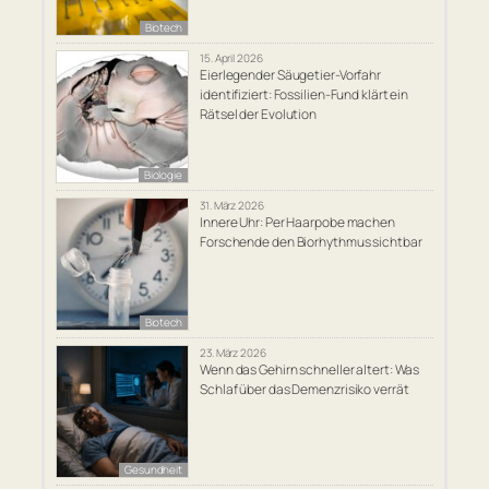
Biotech
15. April 2026
Eierlegender Säugetier-Vorfahr
identifiziert: Fossilien-Fund klärt ein
Rätsel der Evolution
Biologie
31. März 2026
Innere Uhr: Per Haarpobe machen
Forschende den Biorhythmus sichtbar
Biotech
23. März 2026
Wenn das Gehirn schneller altert: Was
Schlaf über das Demenzrisiko verrät
Gesundheit