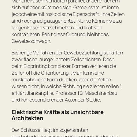
Manche Fasern verlaufen parallel, andere fächern
sich auf oder krümmen sich. Gemeinsam ist ihnen
jedoch eine mikroskopische Eigenschaft: Ihre Zellen
sind hochgradig ausgerichtet. Nur so können sie zu
langen Fasern verschmelzen und kraftvoll
kontrahieren. Fehlt diese Ordnung, bleibt das
Gewebe schwach.
Bisherige Verfahren der Gewebezüchtung schaffen
zwar flache, ausgerichtete Zellschichten. Doch
beim Bioprinting komplexer Formen verlieren die
Zellen oft die Orientierung. „
Man kann eine
muskelähnliche Form drucken, aber die Zellen
wissen nicht, in welche Richtung sie ziehen sollen
“,
erklärt Jiankang He, Professor für Maschinenbau
und korrespondierender Autor der Studie.
Elektrische Kräfte als unsichtbare
Architekten
Der Schlüssel liegt im sogenannten
elektrohydrodynamischen Bioprinting. Anders als