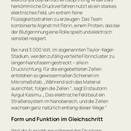
herkömmliche Druckverfahren nutzt es ein starkes
elektrisches Feld, um extrem feine
Flüssigkeitsstrahlen zu erzeugen. Das Team
kombinierte Alginat mit Fibrin, einem Protein, das bei
der Blutgerinnung eine Rolle spielt und elektrisch
sensibel reagiert.
Bei rund 3.000 Volt, im sogenannten Taylor-Kegel-
Stadium, werden zufällig verteilte Fibrincluster zu
langen Nanofasern gestreckt – alle in
Druckrichtung. Für die eingebetteten Zellen
entstehen so gewissermaßen Schienen im
Mikromaßstab. „
Während sich das Material
ausrichtet, folgen die Zellen
“, sagt Erstautorin
Ayiguli Kasimu. „
Das elektrische Feld baut ein
Straßensystem im Nanobereich, und die Zellen
wachsen ganz natürlich entlang dieser Wege
“
Form und Funktion im Gleichschritt
Weil die Ausrichtung während des Druckens