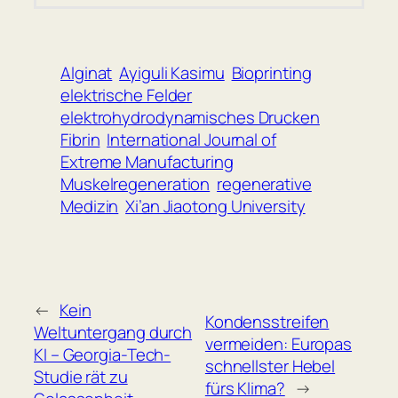
Alginat
Ayiguli Kasimu
Bioprinting
elektrische Felder
elektrohydrodynamisches Drucken
Fibrin
International Journal of
Extreme Manufacturing
Muskelregeneration
regenerative
Medizin
Xi’an Jiaotong University
←
Kein
Kondensstreifen
Weltuntergang durch
vermeiden: Europas
KI – Georgia-Tech-
schnellster Hebel
Studie rät zu
fürs Klima?
→