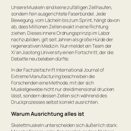
Unsere Muskeln sind keine zufälligen Zellhaufen,
sondern fein ausgerichtete Faserbündel. Jede
Bewegung, vom Lächeln bis zum Sprint, hängt davon
ab, dass Millionen Zellen exakt in eine Richtung
ziehen. Dieses innere Ordnungsprinzip im Labor
nachzubilden, gilt seit Jahren als große Hürde der
regenerativen Medizin. Nun meldet ein Team der
Xi’an Jiaotong University einen Fortschritt, der die
Debatte neu beleben dürfte.
In der Fachzeitschrift International Journal of
Extreme Manufacturing beschreiben die
Forschenden eine Methode, mit der sich
Muskelgewebe nicht nur dreidimensional drucken
lässt, sondern dessen Zellen sich während des
Druckprozesses selbst korrekt ausrichten.
Warum Ausrichtung alles ist
Skelettmuskeln unterscheiden sich äußerlich stark: