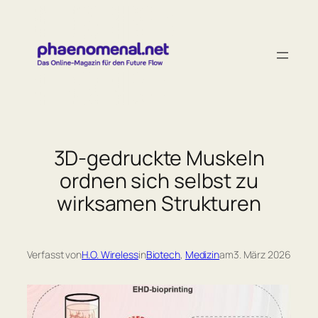
Zum
Inhalt
springen
3D-gedruckte Muskeln
ordnen sich selbst zu
wirksamen Strukturen
Verfasst von
H.O. Wireless
in
Biotech
, 
Medizin
am
3. März 2026