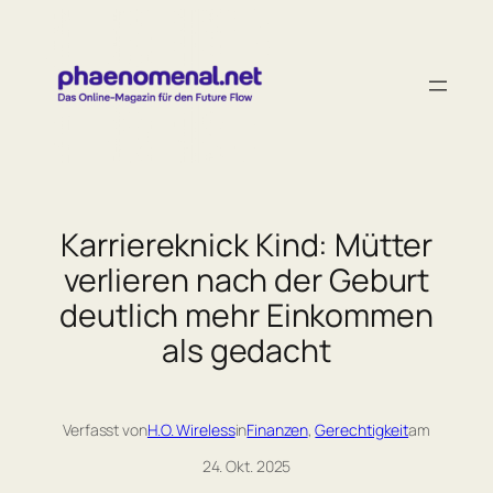
Zum
Inhalt
springen
Karriereknick Kind: Mütter
verlieren nach der Geburt
deutlich mehr Einkommen
als gedacht
Verfasst von
H.O. Wireless
in
Finanzen
, 
Gerechtigkeit
am
24. Okt. 2025