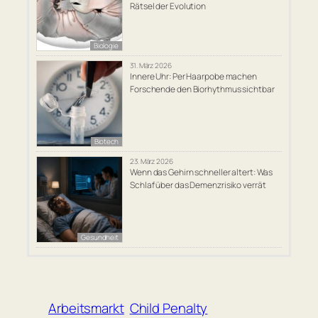
Rätsel der Evolution
Biologie
31. März 2026
Innere Uhr: Per Haarpobe machen
Forschende den Biorhythmus sichtbar
Biotech
23. März 2026
Wenn das Gehirn schneller altert: Was
Schlaf über das Demenzrisiko verrät
Gesundheit
Arbeitsmarkt
Child Penalty