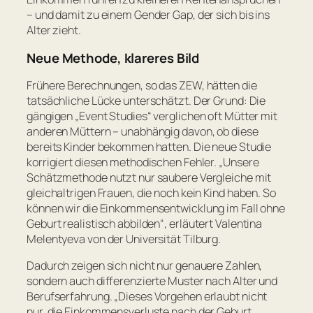
– und damit zu einem Gender Gap, der sich bis ins
Alter zieht.
Neue Methode, klareres Bild
Frühere Berechnungen, so das ZEW, hätten die
tatsächliche Lücke unterschätzt. Der Grund: Die
gängigen „Event Studies“ verglichen oft Mütter mit
anderen Müttern – unabhängig davon, ob diese
bereits Kinder bekommen hatten. Die neue Studie
korrigiert diesen methodischen Fehler.
„Unsere
Schätzmethode nutzt nur saubere Vergleiche mit
gleichaltrigen Frauen, die noch kein Kind haben. So
können wir die Einkommensentwicklung im Fall ohne
Geburt realistisch abbilden“
, erläutert Valentina
Melentyeva von der Universität Tilburg.
Dadurch zeigen sich nicht nur genauere Zahlen,
sondern auch differenzierte Muster nach Alter und
Berufserfahrung.
„Dieses Vorgehen erlaubt nicht
nur, die Einkommensverluste nach der Geburt