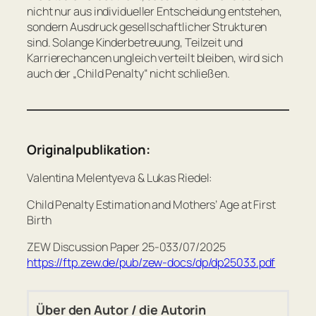
nicht nur aus individueller Entscheidung entstehen,
sondern Ausdruck gesellschaftlicher Strukturen
sind. Solange Kinderbetreuung, Teilzeit und
Karrierechancen ungleich verteilt bleiben, wird sich
auch der „Child Penalty“ nicht schließen.
Originalpublikation:
Valentina Melentyeva & Lukas Riedel:
Child Penalty Estimation and Mothers’ Age at First
Birth
ZEW Discussion Paper 25-033/07/2025
https://ftp.zew.de/pub/zew-docs/dp/dp25033.pdf
Über den Autor / die Autorin