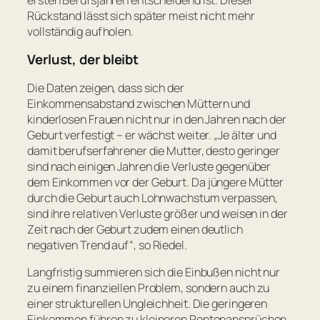
Rückstand lässt sich später meist nicht mehr
vollständig aufholen.
Verlust, der bleibt
Die Daten zeigen, dass sich der
Einkommensabstand zwischen Müttern und
kinderlosen Frauen nicht nur in den Jahren nach der
Geburt verfestigt – er wächst weiter.
„Je älter und
damit berufserfahrener die Mutter, desto geringer
sind nach einigen Jahren die Verluste gegenüber
dem Einkommen vor der Geburt. Da jüngere Mütter
durch die Geburt auch Lohnwachstum verpassen,
sind ihre relativen Verluste größer und weisen in der
Zeit nach der Geburt zudem einen deutlich
negativen Trend auf“
, so Riedel.
Langfristig summieren sich die Einbußen nicht nur
zu einem finanziellen Problem, sondern auch zu
einer strukturellen Ungleichheit. Die geringeren
Einkommen führen zu kleineren Rentenansprüchen