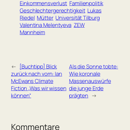
Einkommensverlust
Familienpolitik
Geschlechtergerechtigkeit
Lukas
Riedel
Mütter
Universität Tilburg
Valentina Melentyeva
ZEW
Mannheim
←
[Buchtipp] Blick
Als die Sonne tobte:
zurück nach vorn: Ian
Wie koronale
McEwans Climate
Massenauswürfe
Fiction „Was wir wissen
die junge Erde
können“
prägten
→
Kommentare