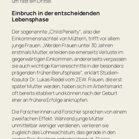
um fast ein Drittel.
Einbruch in der entscheidenden
Lebensphase
Der sogenannte „Child Penalty“, also der
Einkommensnachteil von Müttern, trifft vor allem
junge Frauen.
„Werden Frauen unter 30 Jahren
erstmals Mutter, erleiden sie einerseits Verluste im
gegenwärtigen Einkommen, andererseits verpassen
sie auch wichtige Karriereschritte in der besonders
prägenden frühen Berufsphase“
, erklärt Studien-
Koautor Dr. Lukas Riedel vom ZEW. Frauen, die erst
später Mutter werden, haben sich im Arbeitsmarkt
oft bereits etabliert und können nach der Geburt
eher an frühere Erfolge anknüpfen.
Die Forscherinnen und Forscher sprechen von einem
zweifachen Effekt: Während junge Mütter
unmittelbar weniger verdienen, verlieren sie
zugleich das Lohnwachstum, das gerade in den
ersten Berufsjahren entscheidend ist. Dieser