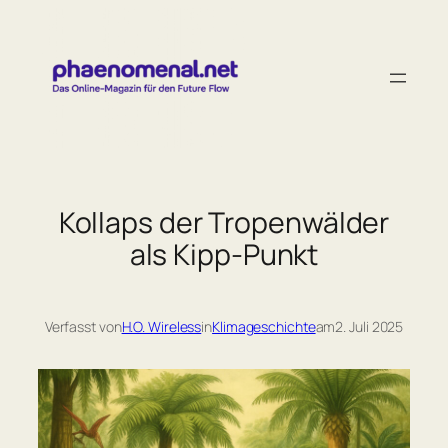
Zum
Inhalt
springen
Kollaps der Tropenwälder
als Kipp-Punkt
Verfasst von
H.O. Wireless
in
Klimageschichte
am
2. Juli 2025