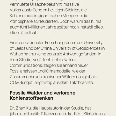
vermutete Ursache bekannt: massive
Vulkanausbrüche im heutigen Sibirien, die
Kohlendioxid in gigantischen Mengen in die
Atmosphäre schleuderten. Doch warum das Klima
auch fünf Millionen Jahre später noch instabil blieb,
blieb rätselhaft.
Ein internationales Forschungsteam der University
of Leeds und der China University of Geosciences in
Wuhan hat nun eine zentrale Antwort gefunden. In
ihrer Studie, veröffentlicht in
Nature
Communications
, zeigen sie anhand neuer
Fossilanalysen und Klimamodelle, wie der
Zusammenbruch tropischer Wälder das globale
CO₂-Budget langfristig aus dem Takt brachte.
Fossile Wälder und verlorene
Kohlenstoffsenken
Dr. Zhen Xu, die Hauptautorin der Studie, hat
jahrelang fossile Pflanzenreste kartiert, Klimadaten