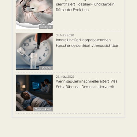
identifiziert: Fossilien-Fund klärt ein
Rätsel der Evolution
Biologie
31. März 2026
Innere Uhr: Per Haarpobe machen
Forschende den Biorhythmus sichtbar
Biotech
23. März 2026
Wenn das Gehirn schneller altert: Was
Schlaf über das Demenzrisiko verrät
Gesundheit