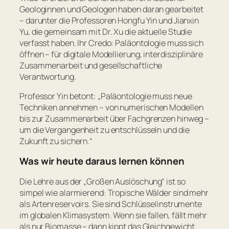
Geologinnen und Geologen haben daran gearbeitet
– darunter die Professoren Hongfu Yin und Jianxin
Yu, die gemeinsam mit Dr. Xu die aktuelle Studie
verfasst haben. Ihr Credo: Paläontologie muss sich
öffnen – für digitale Modellierung, interdisziplinäre
Zusammenarbeit und gesellschaftliche
Verantwortung.
Professor Yin betont: „
Paläontologie muss neue
Techniken annehmen – von numerischen Modellen
bis zur Zusammenarbeit über Fachgrenzen hinweg –
um die Vergangenheit zu entschlüsseln und die
Zukunft zu sichern.
“
Was wir heute daraus lernen können
Die Lehre aus der „Großen Auslöschung“ ist so
simpel wie alarmierend: Tropische Wälder sind mehr
als Artenreservoirs. Sie sind Schlüsselinstrumente
im globalen Klimasystem. Wenn sie fallen, fällt mehr
als nur Biomasse – dann kippt das Gleichgewicht.