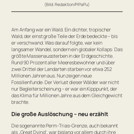
(Bild: Redaktion/PiPaPu)
Am Anfang war ein Wald. Ein dichter, tropischer
Wald, der einst große Teile der Erde bedeckte – bis
er verschwand. Was darauf folgte, war kein
langsamer Wandel, sondern ein globaler Kollaps: Das
größte Massenaussterben in der Erdgeschichte.
Rund 90 Prozent aller Meeresbewohner und über
zwei Drittel der Landarten starben vor etwa 252
Millionen Jahren aus. Nun zeigen neue
Fossilienfunde: Der Verlust dieser Wälder war nicht
nur Begleiterscheinung – er war ein Kipppunkt, der
das Klima für Millionen Jahre aus dem Gleichgewicht
brachte.
Die große Auslöschung – neu erzählt
Die sogenannte Perm-Trias-Grenze, auch bekannt
als „Great Dying“, war bislang vor allem durch ihre