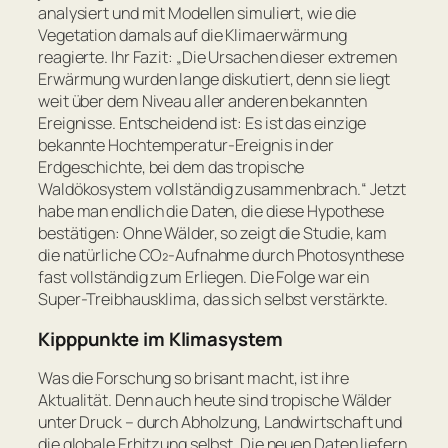
analysiert und mit Modellen simuliert, wie die
Vegetation damals auf die Klimaerwärmung
reagierte. Ihr Fazit: „
Die Ursachen dieser extremen
Erwärmung wurden lange diskutiert, denn sie liegt
weit über dem Niveau aller anderen bekannten
Ereignisse.
Entscheidend ist: Es ist das einzige
bekannte Hochtemperatur-Ereignis in der
Erdgeschichte, bei dem das tropische
Waldökosystem vollständig zusammenbrach.“
Jetzt
habe man endlich die Daten, die diese Hypothese
bestätigen: Ohne Wälder, so zeigt die Studie, kam
die natürliche CO₂-Aufnahme durch Photosynthese
fast vollständig zum Erliegen. Die Folge war ein
Super-Treibhausklima, das sich selbst verstärkte.
Kipppunkte im Klimasystem
Was die Forschung so brisant macht, ist ihre
Aktualität. Denn auch heute sind tropische Wälder
unter Druck – durch Abholzung, Landwirtschaft und
die globale Erhitzung selbst. Die neuen Daten liefern