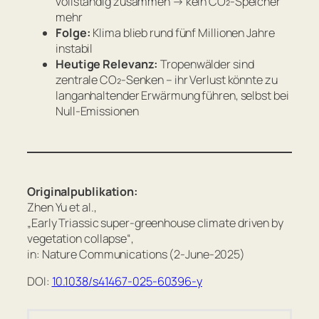
vollständig zusammen → kein CO₂-Speicher
mehr
Folge:
Klima blieb rund fünf Millionen Jahre
instabil
Heutige Relevanz:
Tropenwälder sind
zentrale CO₂-Senken – ihr Verlust könnte zu
langanhaltender Erwärmung führen, selbst bei
Null-Emissionen
Originalpublikation:
Zhen Yu et al.,
„Early Triassic super-greenhouse climate driven by
vegetation collapse“,
in: Nature Communications (2-June-2025)
DOI:
10.1038/s41467-025-60396-y