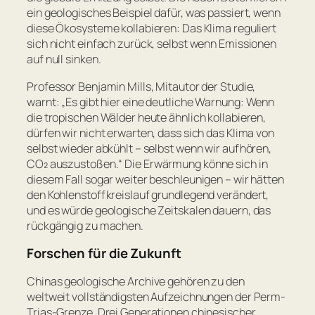
ein geologisches Beispiel dafür, was passiert, wenn
diese Ökosysteme kollabieren: Das Klima reguliert
sich nicht einfach zurück, selbst wenn Emissionen
auf null sinken.
Professor Benjamin Mills, Mitautor der Studie,
warnt: „
Es gibt hier eine deutliche Warnung: Wenn
die tropischen Wälder heute ähnlich kollabieren,
dürfen wir nicht erwarten, dass sich das Klima von
selbst wieder abkühlt – selbst wenn wir aufhören,
CO₂ auszustoßen.
“ Die Erwärmung könne sich in
diesem Fall sogar weiter beschleunigen – wir hätten
den Kohlenstoffkreislauf grundlegend verändert,
und es würde geologische Zeitskalen dauern, das
rückgängig zu machen.
Forschen für die Zukunft
Chinas geologische Archive gehören zu den
weltweit vollständigsten Aufzeichnungen der Perm-
Trias-Grenze. Drei Generationen chinesischer