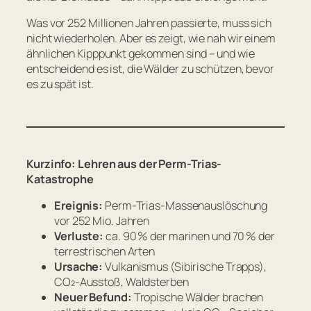
Was vor 252 Millionen Jahren passierte, muss sich
nicht wiederholen. Aber es zeigt, wie nah wir einem
ähnlichen Kipppunkt gekommen sind – und wie
entscheidend es ist, die Wälder zu schützen, bevor
es zu spät ist.
Kurzinfo: Lehren aus der Perm-Trias-
Katastrophe
Ereignis:
Perm-Trias-Massenauslöschung
vor 252 Mio. Jahren
Verluste:
ca. 90 % der marinen und 70 % der
terrestrischen Arten
Ursache:
Vulkanismus (Sibirische Trapps),
CO₂-Ausstoß, Waldsterben
Neuer Befund:
Tropische Wälder brachen