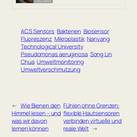
Gesundheit
ACS Sensors
Bakterien
Biosensor
Fluoreszenz
Mikroplastik
Nanyang
Technological University
Pseudomonas aeruginosa
Song Lin
Chua
Umweltmonitoring
Umweltverschmutzung
←
Wie Bienen den
Fühlen ohne Grenzen:
Himmel lesen – und
flexible Hautsensoren
was wir davon
verbinden virtuelle und
lernen können
reale Welt
→