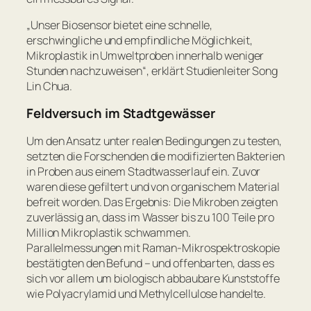
„
Unser Biosensor bietet eine schnelle,
erschwingliche und empfindliche Möglichkeit,
Mikroplastik in Umweltproben innerhalb weniger
Stunden nachzuweisen
“, erklärt Studienleiter Song
Lin Chua.
Feldversuch im Stadtgewässer
Um den Ansatz unter realen Bedingungen zu testen,
setzten die Forschenden die modifizierten Bakterien
in Proben aus einem Stadtwasserlauf ein. Zuvor
waren diese gefiltert und von organischem Material
befreit worden. Das Ergebnis: Die Mikroben zeigten
zuverlässig an, dass im Wasser bis zu 100 Teile pro
Million Mikroplastik schwammen.
Parallelmessungen mit Raman-Mikrospektroskopie
bestätigten den Befund – und offenbarten, dass es
sich vor allem um biologisch abbaubare Kunststoffe
wie Polyacrylamid und Methylcellulose handelte.