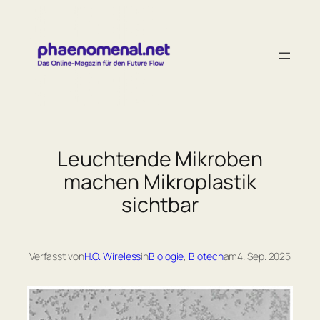
Zum
Inhalt
springen
Leuchtende Mikroben
machen Mikroplastik
sichtbar
Verfasst von
H.O. Wireless
in
Biologie
, 
Biotech
am
4. Sep. 2025