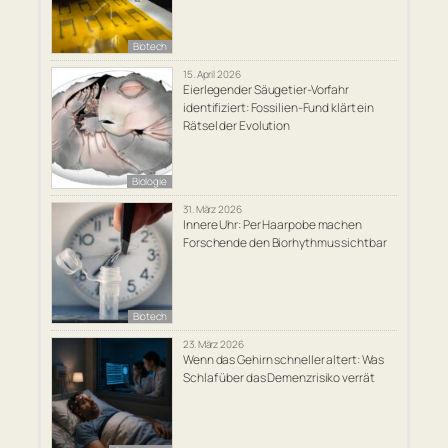
Biotech
15. April 2026
Eierlegender Säugetier-Vorfahr
identifiziert: Fossilien-Fund klärt ein
Rätsel der Evolution
Biologie
31. März 2026
Innere Uhr: Per Haarpobe machen
Forschende den Biorhythmus sichtbar
Biotech
23. März 2026
Wenn das Gehirn schneller altert: Was
Schlaf über das Demenzrisiko verrät