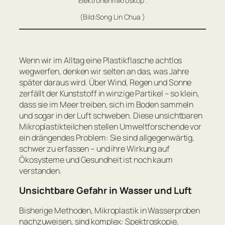
Elektronenmikroskop .
(Bild:Song Lin Chua )
Wenn wir im Alltag eine Plastikflasche achtlos
wegwerfen, denken wir selten an das, was Jahre
später daraus wird. Über Wind, Regen und Sonne
zerfällt der Kunststoff in winzige Partikel – so klein,
dass sie im Meer treiben, sich im Boden sammeln
und sogar in der Luft schweben. Diese unsichtbaren
Mikroplastikteilchen stellen Umweltforschende vor
ein drängendes Problem: Sie sind allgegenwärtig,
schwer zu erfassen – und ihre Wirkung auf
Ökosysteme und Gesundheit ist noch kaum
verstanden.
Unsichtbare Gefahr in Wasser und Luft
Bisherige Methoden, Mikroplastik in Wasserproben
nachzuweisen, sind komplex: Spektroskopie,