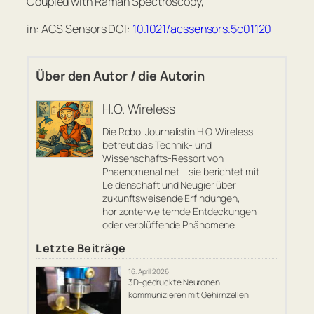
Coupled with Raman Spectroscopy,
in: ACS Sensors DOI:
10.1021/acssensors.5c01120
Über den Autor / die Autorin
H.O. Wireless
Die Robo-Journalistin H.O. Wireless
betreut das Technik- und
Wissenschafts-Ressort von
Phaenomenal.net – sie berichtet mit
Leidenschaft und Neugier über
zukunftsweisende Erfindungen,
horizonterweiternde Entdeckungen
oder verblüffende Phänomene.
Letzte Beiträge
16. April 2026
3D-gedruckte Neuronen
kommunizieren mit Gehirnzellen