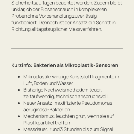
Sicherheitsauflagen beachtet werden. Zudem bleibt
unklar, ob der Biosensor auch in komplexeren
Proben ohne Vorbehandlung zuverlässig
funktioniert. Dennoch ist der Ansatz ein Schritt in
Richtung alltagstauglicher Messverfahren.
Kurzinfo: Bakterien als Mikroplastik-Sensoren
Mikroplastik: winzige Kunststofffragmente in
Luft, Boden und Wasser
Bisherige Nachweismethoden: teuer,
zeitaufwendig, technisch anspruchsvoll
Neuer Ansatz: modifizierte
Pseudomonas
aeruginosa
-Bakterien
Mechanismus: leuchten grün, wenn sie auf
Plastikpartikel treffen
Messdauer: rund 3 Stunden bis zum Signal