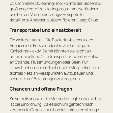
„
Als schnelles Screening-Tool könnte der Biosensor
groß angelegte Monitoringprogramme verändern
und helfen, Verschmutzungs-Hotspots für
detaillierte Analysen zu identifizieren
“, sagt Chua.
Transportabel und einsatzbereit
Ein weiterer Vorteil: Die Bakterien bleiben nach
Angaben der Forschenden bis zu drei Tage im
Kühlschrank aktiv. Damit könnten sie leicht an
unterschiedliche Orte transportiert werden – etwa
an Strände, Flussmündungen oder Seen. Für
Umweltbehörden eröffnet das die Möglichkeit, ein
dichtes Netz an Messpunkten aufzubauen und
schneller auf Belastungen zu reagieren.
Chancen und offene Fragen
So verheißungsvoll die Methode klingt, so vorsichtig
ist die Einordnung: Da es sich um gentechnisch
veränderte Organismen handelt, müssten strenge