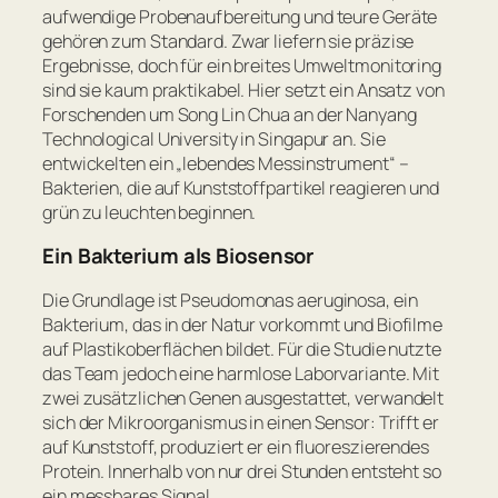
aufwendige Probenaufbereitung und teure Geräte
gehören zum Standard. Zwar liefern sie präzise
Ergebnisse, doch für ein breites Umweltmonitoring
sind sie kaum praktikabel. Hier setzt ein Ansatz von
Forschenden um Song Lin Chua an der Nanyang
Technological University in Singapur an. Sie
entwickelten ein „lebendes Messinstrument“ –
Bakterien, die auf Kunststoffpartikel reagieren und
grün zu leuchten beginnen.
Ein Bakterium als Biosensor
Die Grundlage ist
Pseudomonas aeruginosa
, ein
Bakterium, das in der Natur vorkommt und Biofilme
auf Plastikoberflächen bildet. Für die Studie nutzte
das Team jedoch eine harmlose Laborvariante. Mit
zwei zusätzlichen Genen ausgestattet, verwandelt
sich der Mikroorganismus in einen Sensor: Trifft er
auf Kunststoff, produziert er ein fluoreszierendes
Protein. Innerhalb von nur drei Stunden entsteht so
ein messbares Signal.