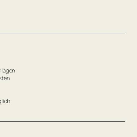
hlägen
sten
lich