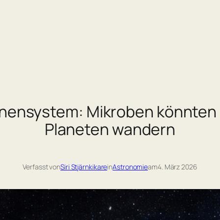
nnensystem: Mikroben könnten
Planeten wandern
Verfasst von
Siri Stjärnkikare
in
Astronomie
am
4. März 2026