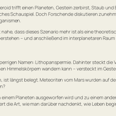
teroid trifft einen Planeten, Gestein zerbirst, Staub u
gisches Schauspiel. Doch Forschende diskutieren zuneh
rganismen.
t nahe, dass dieses Szenario mehr ist als eine theoreti
berstehen – und anschließend im interplanetaren Raum 
perrigen Namen: Lithopanspermie. Dahinter steckt die V
en Himmelskörpern wandern kann – versteckt im Gestein,
ist längst belegt. Meteoriten vom Mars wurden auf der
en?
n einem Planeten ausgeworfen wird und zu einem andere
ert die Art, wie man darüber nachdenkt, wie Leben begi