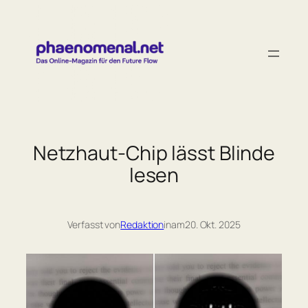
Zum
Inhalt
springen
Netzhaut-Chip lässt Blinde
lesen
Verfasst von
Redaktion
in
am
20. Okt. 2025