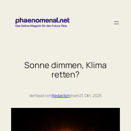
Zum
Inhalt
springen
Sonne dimmen, Klima
retten?
Verfasst von
Redaktion
in
am
21. Okt. 2025