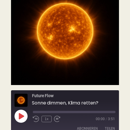
Future Flow
Sonne dimmen, Klima retten?
Play
1x
00:00
/
3:51
Rewind
Fast
Episode
10
Forward
ABONNIEREN
TEILEN
Seconds
30