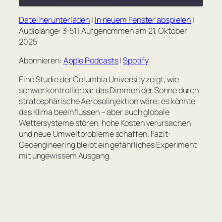
seconds
Datei herunterladen
|
In neuem Fenster abspielen
|
TEILEN
Apple Podcasts
Spotify
Audiolänge: 3:51
|
Aufgenommen am 21. Oktober
2025
RSS FEED
LINK
Abonnieren:
Apple Podcasts
|
Spotify
EMBED
Eine Studie der Columbia University zeigt, wie
schwer kontrollierbar das Dimmen der Sonne durch
stratosphärische Aerosolinjektion wäre: es könnte
das Klima beeinflussen – aber auch globale
Wettersysteme stören, hohe Kosten verursachen
und neue Umweltprobleme schaffen. Fazit:
Geoengineering bleibt ein gefährliches Experiment
mit ungewissem Ausgang.