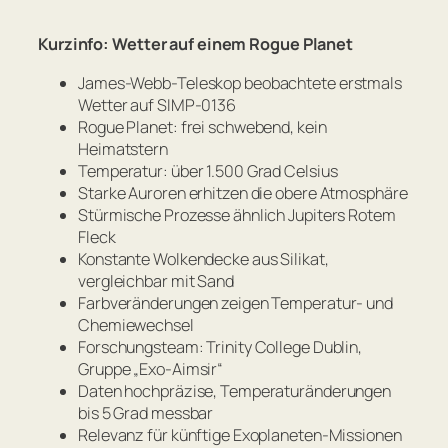
Kurzinfo: Wetter auf einem Rogue Planet
James-Webb-Teleskop beobachtete erstmals
Wetter auf SIMP-0136
Rogue Planet: frei schwebend, kein
Heimatstern
Temperatur: über 1.500 Grad Celsius
Starke Auroren erhitzen die obere Atmosphäre
Stürmische Prozesse ähnlich Jupiters Rotem
Fleck
Konstante Wolkendecke aus Silikat,
vergleichbar mit Sand
Farbveränderungen zeigen Temperatur- und
Chemiewechsel
Forschungsteam: Trinity College Dublin,
Gruppe „Exo-Aimsir“
Daten hochpräzise, Temperaturänderungen
bis 5 Grad messbar
Relevanz für künftige Exoplaneten-Missionen