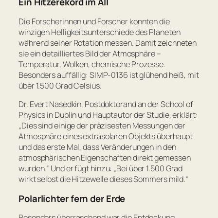
Ein Hitzerekord im All
Die Forscherinnen und Forscher konnten die
winzigen Helligkeitsunterschiede des Planeten
während seiner Rotation messen. Damit zeichneten
sie ein detailliertes Bild der Atmosphäre –
Temperatur, Wolken, chemische Prozesse.
Besonders auffällig: SIMP-0136 ist glühend heiß, mit
über 1.500 Grad Celsius.
Dr. Evert Nasedkin, Postdoktorand an der School of
Physics in Dublin und Hauptautor der Studie, erklärt:
„Dies sind einige der präzisesten Messungen der
Atmosphäre eines extrasolaren Objekts überhaupt
und das erste Mal, dass Veränderungen in den
atmosphärischen Eigenschaften direkt gemessen
wurden.“
Und er fügt hinzu:
„Bei über 1.500 Grad
wirkt selbst die Hitzewelle dieses Sommers mild.“
Polarlichter fern der Erde
Besonders überraschend war die Entdeckung