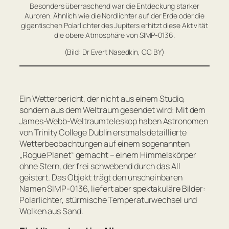
Besonders überraschend war die Entdeckung starker
Auroren. Ähnlich wie die Nordlichter auf der Erde oder die
gigantischen Polarlichter des Jupiters erhitzt diese Aktivität
die obere Atmosphäre von SIMP-0136.
(Bild: Dr Evert Nasedkin, CC BY)
Ein Wetterbericht, der nicht aus einem Studio,
sondern aus dem Weltraum gesendet wird: Mit dem
James-Webb-Weltraumteleskop haben Astronomen
von Trinity College Dublin erstmals detaillierte
Wetterbeobachtungen auf einem sogenannten
„Rogue Planet“ gemacht – einem Himmelskörper
ohne Stern, der frei schwebend durch das All
geistert. Das Objekt trägt den unscheinbaren
Namen SIMP-0136, liefert aber spektakuläre Bilder:
Polarlichter, stürmische Temperaturwechsel und
Wolken aus Sand.