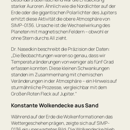
starker Auroren. Ähnlich wie die Nordlichter auf der
Erde oder die gigantischen Polarlichter des Jupiters
erhitzt diese Aktivität die obere Atmosphäre von
SIMP-0136. Ursache ist die Wechselwirkung des
Planeten mit magnetischen Feldern – obwohl er
ohne Stern durchs All zieht.
Dr. Nasedkin beschreibt die Präzision der Daten:
„Die Beobachtungen waren so genau, dass wir
Temperaturänderungen von weniger als fünf Grad
erfassen konnten. Diese kleinen Schwankungen
standen im Zusammenhang mit chemischen
Veränderungen in der Atmosphäre – ein Hinweis auf
sturmähnliche Prozesse, vergleichbar mit dem
Großen Roten Fleck auf Jupiter.“
Konstante Wolkendecke aus Sand
Während auf der Erde die Wolkenformationen das
Wettergeschehen prägen, zeigte sich auf SIMP-
0136 ein unerwartetes Bild: Die Wolkendecke blieb