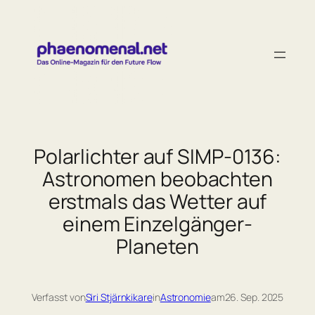
Zum
Inhalt
springen
Polarlichter auf SIMP-0136:
Astronomen beobachten
erstmals das Wetter auf
einem Einzelgänger-
Planeten
Verfasst von
Siri Stjärnkikare
in
Astronomie
am
26. Sep. 2025