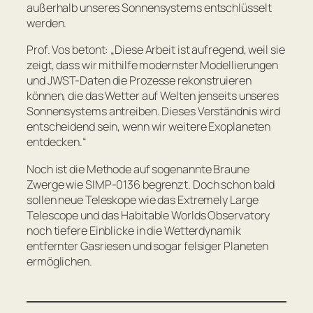
außerhalb unseres Sonnensystems entschlüsselt
werden.
Prof. Vos betont:
„Diese Arbeit ist aufregend, weil sie
zeigt, dass wir mithilfe modernster Modellierungen
und JWST-Daten die Prozesse rekonstruieren
können, die das Wetter auf Welten jenseits unseres
Sonnensystems antreiben. Dieses Verständnis wird
entscheidend sein, wenn wir weitere Exoplaneten
entdecken.“
Noch ist die Methode auf sogenannte Braune
Zwerge wie SIMP-0136 begrenzt. Doch schon bald
sollen neue Teleskope wie das Extremely Large
Telescope und das Habitable Worlds Observatory
noch tiefere Einblicke in die Wetterdynamik
entfernter Gasriesen und sogar felsiger Planeten
ermöglichen.