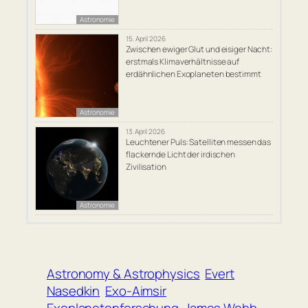
Astronomie
15. April 2026
Zwischen ewiger Glut und eisiger Nacht:
erstmals Klimaverhältnisse auf
erdähnlichen Exoplaneten bestimmt
Astronomie
13. April 2026
Leuchtener Puls: Satelliten messen das
flackernde Licht der irdischen
Zivilisation
Astronomie
Astronomy & Astrophysics
Evert
Nasedkin
Exo-Aimsir
Exoplanetenforschung
James Webb