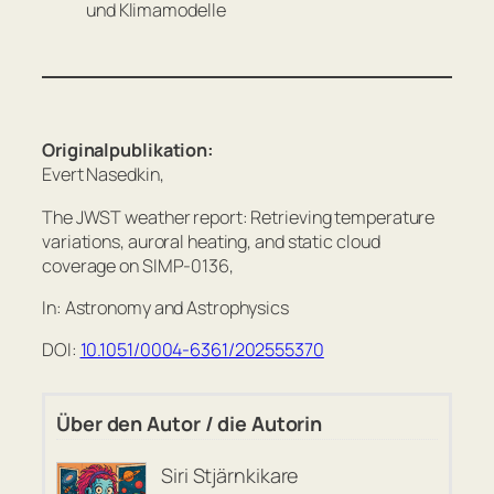
und Klimamodelle
Originalpublikation:
Evert Nasedkin,
The JWST weather report: Retrieving temperature
variations, auroral heating, and static cloud
coverage on SIMP-0136,
In: Astronomy and Astrophysics
DOI:
10.1051/0004-6361/202555370
Über den Autor / die Autorin
Siri Stjärnkikare