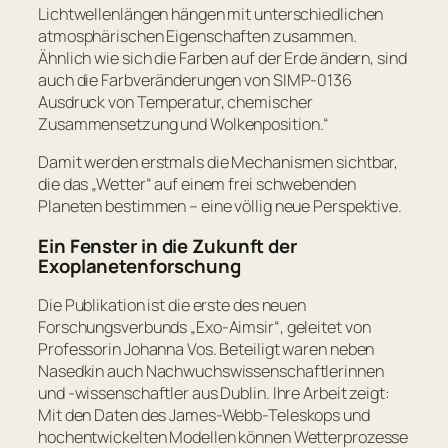
Lichtwellenlängen hängen mit unterschiedlichen
atmosphärischen Eigenschaften zusammen.
Ähnlich wie sich die Farben auf der Erde ändern, sind
auch die Farbveränderungen von SIMP-0136
Ausdruck von Temperatur, chemischer
Zusammensetzung und Wolkenposition.“
Damit werden erstmals die Mechanismen sichtbar,
die das „Wetter“ auf einem frei schwebenden
Planeten bestimmen – eine völlig neue Perspektive.
Ein Fenster in die Zukunft der
Exoplanetenforschung
Die Publikation ist die erste des neuen
Forschungsverbunds „Exo-Aimsir“, geleitet von
Professorin Johanna Vos. Beteiligt waren neben
Nasedkin auch Nachwuchswissenschaftlerinnen
und -wissenschaftler aus Dublin. Ihre Arbeit zeigt:
Mit den Daten des James-Webb-Teleskops und
hochentwickelten Modellen können Wetterprozesse