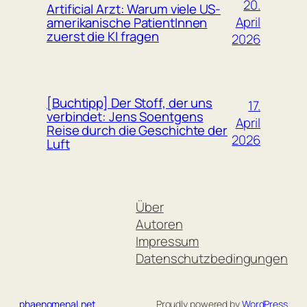
20.
Artificial Arzt: Warum viele US-
April
amerikanische PatientInnen
zuerst die KI fragen
2026
[Buchtipp] Der Stoff, der uns
17.
verbindet: Jens Soentgens
April
Reise durch die Geschichte der
2026
Luft
Über
Autoren
Impressum
Datenschutzbedingungen
phaenomenal.net
Proudly powered by
WordPress