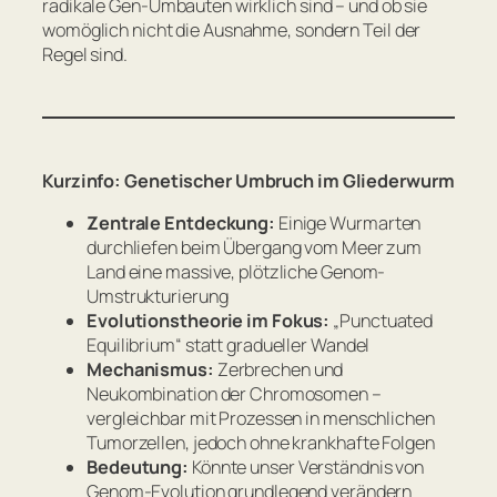
radikale Gen-Umbauten wirklich sind – und ob sie
womöglich nicht die Ausnahme, sondern Teil der
Regel sind.
Kurzinfo: Genetischer Umbruch im Gliederwurm
Zentrale Entdeckung:
Einige Wurmarten
durchliefen beim Übergang vom Meer zum
Land eine massive, plötzliche Genom-
Umstrukturierung
Evolutionstheorie im Fokus:
„Punctuated
Equilibrium“ statt gradueller Wandel
Mechanismus:
Zerbrechen und
Neukombination der Chromosomen –
vergleichbar mit Prozessen in menschlichen
Tumorzellen, jedoch ohne krankhafte Folgen
Bedeutung:
Könnte unser Verständnis von
Genom-Evolution grundlegend verändern