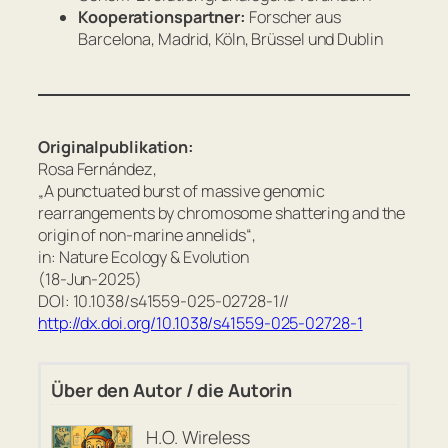
Kooperationspartner:
Forscher aus
Barcelona, Madrid, Köln, Brüssel und Dublin
Originalpublikation:
Rosa Fernández,
„A punctuated burst of massive genomic
rearrangements by chromosome shattering and the
origin of non-marine annelids“,
in: Nature Ecology & Evolution
(18-Jun-2025)
DOI: 10.1038/s41559-025-02728-1//
http://dx.doi.org/10.1038/s41559-025-02728-1
Über den Autor / die Autorin
H.O. Wireless