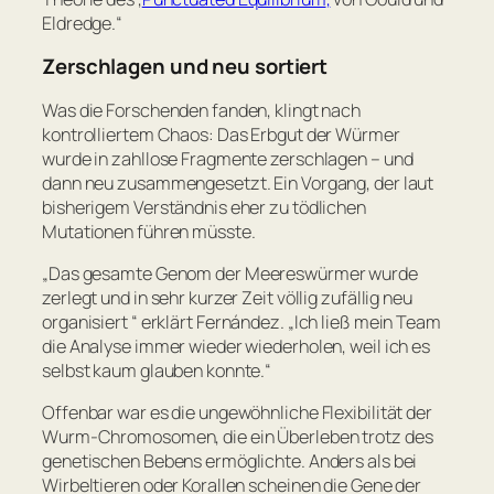
Eldredge.
“
Zerschlagen und neu sortiert
Was die Forschenden fanden, klingt nach
kontrolliertem Chaos: Das Erbgut der Würmer
wurde in zahllose Fragmente zerschlagen – und
dann neu zusammengesetzt. Ein Vorgang, der laut
bisherigem Verständnis eher zu tödlichen
Mutationen führen müsste.
„
Das gesamte Genom der Meereswürmer wurde
zerlegt und in sehr kurzer Zeit völlig zufällig neu
organisiert
“ erklärt Fernández. „
Ich ließ mein Team
die Analyse immer wieder wiederholen, weil ich es
selbst kaum glauben konnte.
“
Offenbar war es die ungewöhnliche Flexibilität der
Wurm-Chromosomen, die ein Überleben trotz des
genetischen Bebens ermöglichte. Anders als bei
Wirbeltieren oder Korallen scheinen die Gene der