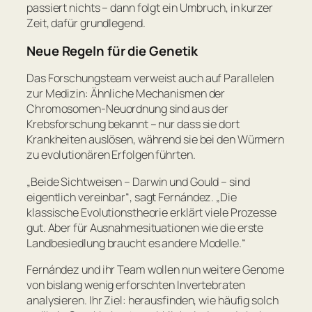
passiert nichts – dann folgt ein Umbruch, in kurzer
Zeit, dafür grundlegend.
Neue Regeln für die Genetik
Das Forschungsteam verweist auch auf Parallelen
zur Medizin: Ähnliche Mechanismen der
Chromosomen-Neuordnung sind aus der
Krebsforschung bekannt – nur dass sie dort
Krankheiten auslösen, während sie bei den Würmern
zu evolutionären Erfolgen führten.
„
Beide Sichtweisen – Darwin und Gould – sind
eigentlich vereinbar
“, sagt Fernández. „
Die
klassische Evolutionstheorie erklärt viele Prozesse
gut. Aber für Ausnahmesituationen wie die erste
Landbesiedlung braucht es andere Modelle.
“
Fernández und ihr Team wollen nun weitere Genome
von bislang wenig erforschten Invertebraten
analysieren. Ihr Ziel: herausfinden, wie häufig solch