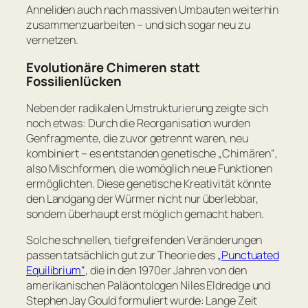
Anneliden auch nach massiven Umbauten weiterhin
zusammenzuarbeiten – und sich sogar neu zu
vernetzen.
Evolutionäre Chimeren statt
Fossilienlücken
Neben der radikalen Umstrukturierung zeigte sich
noch etwas: Durch die Reorganisation wurden
Genfragmente, die zuvor getrennt waren, neu
kombiniert – es entstanden genetische „Chimären“,
also Mischformen, die womöglich neue Funktionen
ermöglichten. Diese genetische Kreativität könnte
den Landgang der Würmer nicht nur überlebbar,
sondern überhaupt erst möglich gemacht haben.
Solche schnellen, tiefgreifenden Veränderungen
passen tatsächlich gut zur Theorie des
„Punctuated
Equilibrium“
, die in den 1970er Jahren von den
amerikanischen Paläontologen Niles Eldredge und
Stephen Jay Gould formuliert wurde: Lange Zeit