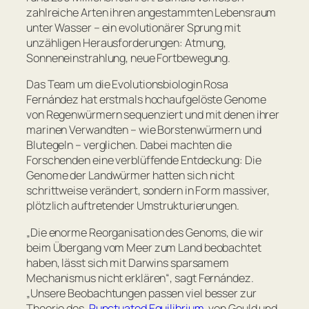
zahlreiche Arten ihren angestammten Lebensraum
unter Wasser – ein evolutionärer Sprung mit
unzähligen Herausforderungen: Atmung,
Sonneneinstrahlung, neue Fortbewegung.
Das Team um die Evolutionsbiologin Rosa
Fernández hat erstmals hochaufgelöste Genome
von Regenwürmern sequenziert und mit denen ihrer
marinen Verwandten – wie Borstenwürmern und
Blutegeln – verglichen. Dabei machten die
Forschenden eine verblüffende Entdeckung: Die
Genome der Landwürmer hatten sich nicht
schrittweise verändert, sondern in Form massiver,
plötzlich auftretender Umstrukturierungen.
„
Die enorme Reorganisation des Genoms, die wir
beim Übergang vom Meer zum Land beobachtet
haben, lässt sich mit Darwins sparsamem
Mechanismus nicht erklären
“, sagt Fernández.
„
Unsere Beobachtungen passen viel besser zur
Theorie des ‚
Punctuated Equilibrium
‚
von Gould und