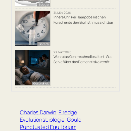
Biologie
31. März 2026
Innere Uhr: Per Haarpobe machen
Forschende den Biorhythmus sichtbar
Biotech
23. März 2026
Wenn das Gehirn schneller altert: Was
Schlaf über das Demenzrisiko verrät
Gesundheit
Charles Darwin
Elredge
Evolutionsbiologie
Gould
Punctuated Equilibrium