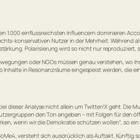
den 1.000 einflussreichsten Influencern dominieren Acc
 rechts-konservativen Nutzer in der Mehrheit. Während a
rstärkung. Polarisierung wird so nicht nur reproduziert, 
 Bewegungen oder NGOs müssen genau verstehen, wo ihre 
, ob Inhalte in Resonanzräume eingespeist werden, die e
ei dieser Analyse nicht allein um Twitter/X geht. Die 
utzergruppen den Ton angeben – mit Folgen für den öff
ärken, wenn wir die Demokratie schützen wollen
“, so ein
oMe4, versteht sich ausdrücklich als Auftakt. Künftig s