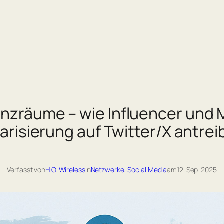
räume – wie Influencer und Mul
arisierung auf Twitter/X antre
Verfasst von
H.O. Wireless
in
Netzwerke
, 
Social Media
am
12. Sep. 2025