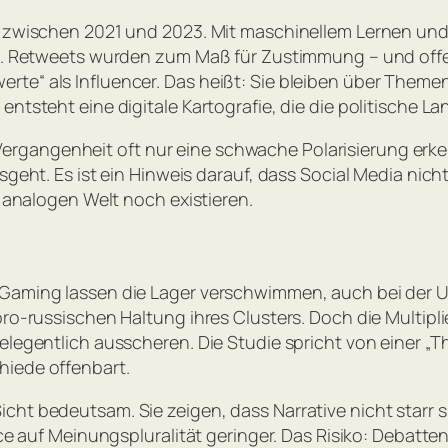
ets zwischen 2021 und 2023. Mit maschinellem Lernen u
en. Retweets wurden zum Maß für Zustimmung – und offen
te“ als Influencer. Das heißt: Sie bleiben über Themen
ntsteht eine digitale Kartografie, die die politische La
rgangenheit oft nur eine schwache Polarisierung erken
sgeht. Es ist ein Hinweis darauf, dass Social Media nich
r analogen Welt noch existieren.
 Gaming lassen die Lager verschwimmen, auch bei der 
ro-russischen Haltung ihres Clusters. Doch die Multiplier
gelegentlich ausscheren. Die Studie spricht von einer 
hiede offenbart.
icht bedeutsam. Sie zeigen, dass Narrative nicht star
nce auf Meinungspluralität geringer. Das Risiko: Debatte