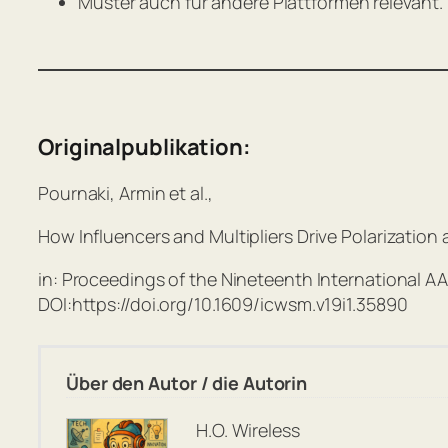
Muster auch für andere Plattformen relevant.
Originalpublikation:
Pournaki, Armin et al.,
How Influencers and Multipliers Drive Polarization
in: Proceedings of the Nineteenth International A
DOI:https://doi.org/10.1609/icwsm.v19i1.35890
Über den Autor / die Autorin
H.O. Wireless