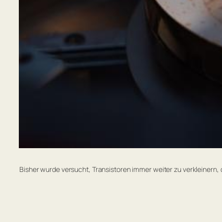
Bisher wurde versucht, Transistoren immer weiter zu verkleinern, 