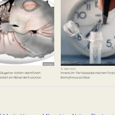
Biologie
31. März 2026
äugetier-Vorfahr identifiziert:
Innere Uhr: Per Haarpobe machen Fors
 klärt ein Rätsel der Evolution
Biorhythmus sichtbar