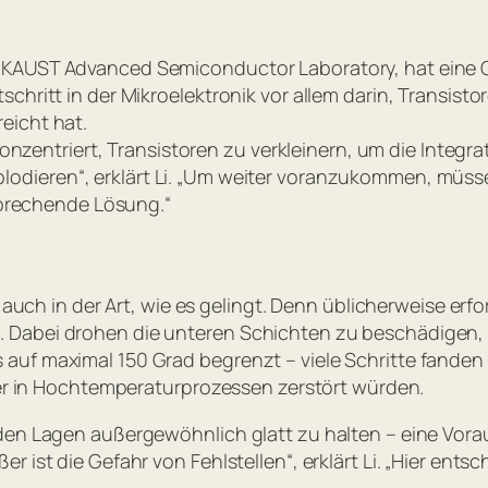
 KAUST Advanced Semiconductor Laboratory, hat eine G
chritt in der Mikroelektronik vor allem darin, Transisto
eicht hat.
 konzentriert, Transistoren zu verkleinern, um die Integ
lodieren“
, erklärt Li.
„Um weiter voranzukommen, müssen
rsprechende Lösung.“
n auch in der Art, wie es gelingt. Denn üblicherweise erf
. Dabei drohen die unteren Schichten zu beschädige
auf maximal 150 Grad begrenzt – viele Schritte fanden
sher in Hochtemperaturprozessen zerstört würden.
 den Lagen außergewöhnlich glatt zu halten – eine Vora
ist die Gefahr von Fehlstellen“, erklärt Li. „Hier entsch