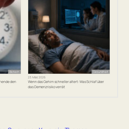
Biotech
Gesundheit
23. März 2026
chende den
Wenn das Gehirn schneller altert: Was Schlaf über
das Demenzrisiko verrät