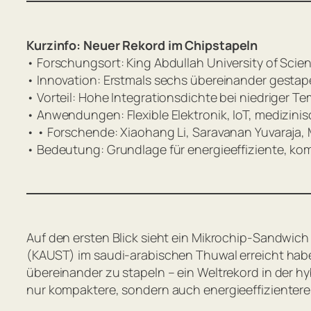
Kurzinfo: Neuer Rekord im Chipstapeln
• Forschungsort: King Abdullah University of Sci
• Innovation: Erstmals sechs übereinander gesta
• Vorteil: Hohe Integrationsdichte bei niedriger T
• Anwendungen: Flexible Elektronik, IoT, medizin
• • Forschende: Xiaohang Li, Saravanan Yuvaraja
• Bedeutung: Grundlage für energieeffiziente, ko
Auf den ersten Blick sieht ein Mikrochip-Sandwic
(KAUST) im saudi-arabischen Thuwal erreicht haben
übereinander zu stapeln – ein Weltrekord in der h
nur kompaktere, sondern auch energieeffizientere 