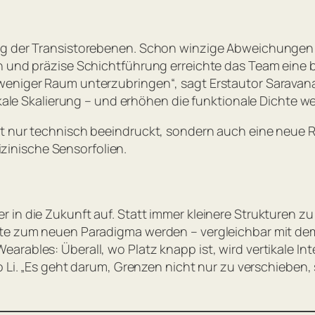
ng der Transistorebenen. Schon winzige Abweichungen 
n und präzise Schichtführung erreichte das Team eine 
 weniger Raum unterzubringen“
, sagt Erstautor Saravan
tikale Skalierung – und erhöhen die funktionale Dichte w
t nur technisch beeindruckt, sondern auch eine neue Ri
dizinische Sensorfolien.
in die Zukunft auf. Statt immer kleinere Strukturen zu
nnte zum neuen Paradigma werden – vergleichbar mit 
rables: Überall, wo Platz knapp ist, wird vertikale Int
 Li. „
Es geht darum, Grenzen nicht nur zu verschieben