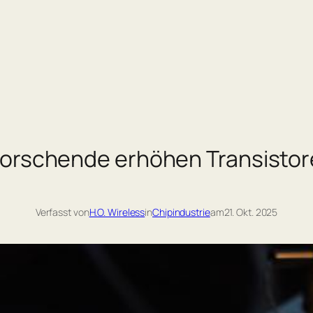
orschende erhöhen Transistore
Verfasst von
H.O. Wireless
in
Chipindustrie
am
21. Okt. 2025