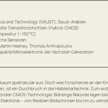
ence and Technology (KAUST), Saudi-Arabien
pelte Transistorschichten (Hybrid-CMOS)
emperatur (<150 °C)
ische Sensoren
, Martin Heeney, Thomas Anthopoulos
mpakte Mikroelektronik der nächsten Generation
h kaum spektakulär aus. Doch was Forschende an der Ki
, ist ein Durchbruch in der Halbleitertechnik: Zum ers
ybriden CMOS-Technologie. Bisherige Rekorde lagen bei
Elektronik – von flexiblen Bildschirmen bis hin zu vern