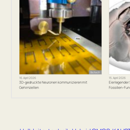
Biotech
16. April 2026
15. April 2026
3D-gedruckte Neuronen kommunizieren mit
Eierlegender S
Gehirnzellen
Fossilien-Fund