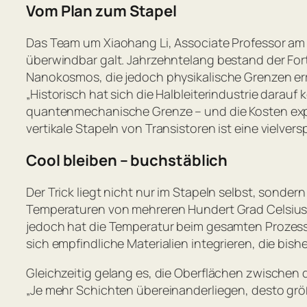
Vom Plan zum Stapel
Das Team um Xiaohang Li, Associate Professor am
überwindbar galt. Jahrzehntelang bestand der Forts
Nanokosmos, die jedoch physikalische Grenzen err
„Historisch hat sich die Halbleiterindustrie darauf
quantenmechanische Grenze – und die Kosten exp
vertikale Stapeln von Transistoren ist eine vielve
Cool bleiben – buchstäblich
Der Trick liegt nicht nur im Stapeln selbst, sonder
Temperaturen von mehreren Hundert Grad Celsius
jedoch hat die Temperatur beim gesamten Prozess 
sich empfindliche Materialien integrieren, die bi
Gleichzeitig gelang es, die Oberflächen zwischen
„Je mehr Schichten übereinanderliegen, desto größer 