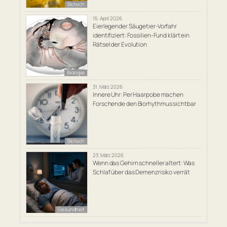
Biotech
15. April 2026
Eierlegender Säugetier-Vorfahr
identifiziert: Fossilien-Fund klärt ein
Rätsel der Evolution
Biologie
31. März 2026
Innere Uhr: Per Haarpobe machen
Forschende den Biorhythmus sichtbar
Biotech
23. März 2026
Wenn das Gehirn schneller altert: Was
Schlaf über das Demenzrisiko verrät
Gesundheit