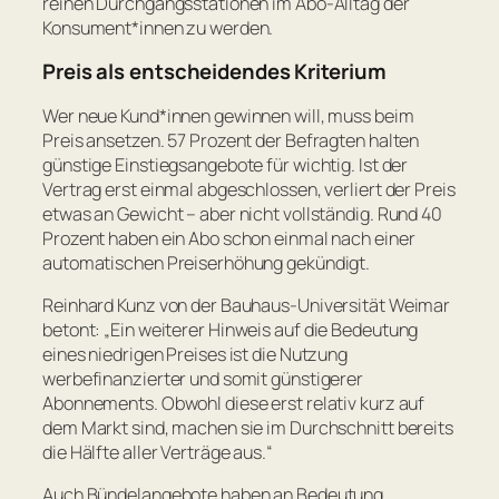
reinen Durchgangsstationen im Abo-Alltag der
Konsument*innen zu werden.
Preis als entscheidendes Kriterium
Wer neue Kund*innen gewinnen will, muss beim
Preis ansetzen. 57 Prozent der Befragten halten
günstige Einstiegsangebote für wichtig. Ist der
Vertrag erst einmal abgeschlossen, verliert der Preis
etwas an Gewicht – aber nicht vollständig. Rund 40
Prozent haben ein Abo schon einmal nach einer
automatischen Preiserhöhung gekündigt.
Reinhard Kunz von der Bauhaus-Universität Weimar
betont:
„Ein weiterer Hinweis auf die Bedeutung
eines niedrigen Preises ist die Nutzung
werbefinanzierter und somit günstigerer
Abonnements. Obwohl diese erst relativ kurz auf
dem Markt sind, machen sie im Durchschnitt bereits
die Hälfte aller Verträge aus.“
Auch Bündelangebote haben an Bedeutung