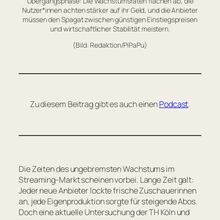
Übergangsphase: Die Wachstumsraten flachen ab, die
Nutzer*innen achten stärker auf ihr Geld, und die Anbieter
müssen den Spagat zwischen günstigen Einstiegspreisen
und wirtschaftlicher Stabilität meistern.
(Bild: Redaktion/PiPaPu)
Zu diesem Beitrag gibt es auch einen
Podcast
.
Die Zeiten des ungebremsten Wachstums im
Streaming-Markt scheinen vorbei. Lange Zeit galt:
Jeder neue Anbieter lockte frische Zuschauerinnen
an, jede Eigenproduktion sorgte für steigende Abos.
Doch eine aktuelle Untersuchung der TH Köln und