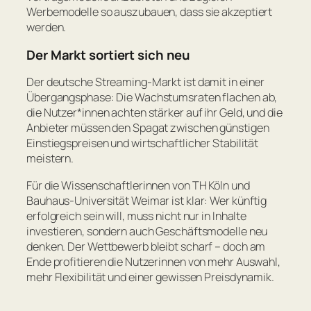
Werbemodelle so auszubauen, dass sie akzeptiert
werden.
Der Markt sortiert sich neu
Der deutsche Streaming-Markt ist damit in einer
Übergangsphase: Die Wachstumsraten flachen ab,
die Nutzer*innen achten stärker auf ihr Geld, und die
Anbieter müssen den Spagat zwischen günstigen
Einstiegspreisen und wirtschaftlicher Stabilität
meistern.
Für die Wissenschaftlerinnen von TH Köln und
Bauhaus-Universität Weimar ist klar: Wer künftig
erfolgreich sein will, muss nicht nur in Inhalte
investieren, sondern auch Geschäftsmodelle neu
denken. Der Wettbewerb bleibt scharf – doch am
Ende profitieren die Nutzerinnen von mehr Auswahl,
mehr Flexibilität und einer gewissen Preisdynamik.