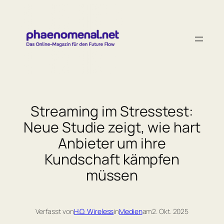
Zum
Inhalt
springen
Streaming im Stresstest:
Neue Studie zeigt, wie hart
Anbieter um ihre
Kundschaft kämpfen
müssen
Verfasst von
H.O. Wireless
in
Medien
am
2. Okt. 2025