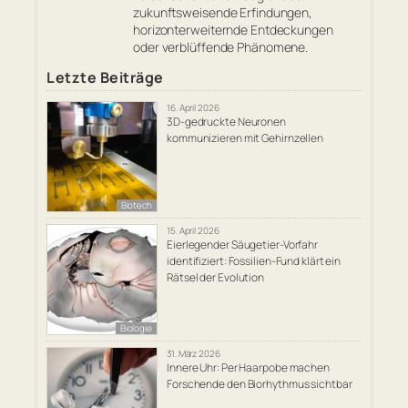
zukunftsweisende Erfindungen,
horizonterweiternde Entdeckungen
oder verblüffende Phänomene.
Letzte Beiträge
16. April 2026
3D-gedruckte Neuronen
kommunizieren mit Gehirnzellen
Biotech
15. April 2026
Eierlegender Säugetier-Vorfahr
identifiziert: Fossilien-Fund klärt ein
Rätsel der Evolution
Biologie
31. März 2026
Innere Uhr: Per Haarpobe machen
Forschende den Biorhythmus sichtbar