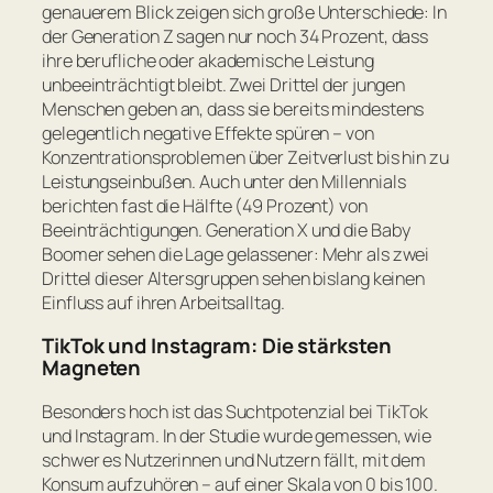
genauerem Blick zeigen sich große Unterschiede: In
der Generation Z sagen nur noch 34 Prozent, dass
ihre berufliche oder akademische Leistung
unbeeinträchtigt bleibt. Zwei Drittel der jungen
Menschen geben an, dass sie bereits mindestens
gelegentlich negative Effekte spüren – von
Konzentrationsproblemen über Zeitverlust bis hin zu
Leistungseinbußen. Auch unter den Millennials
berichten fast die Hälfte (49 Prozent) von
Beeinträchtigungen. Generation X und die Baby
Boomer sehen die Lage gelassener: Mehr als zwei
Drittel dieser Altersgruppen sehen bislang keinen
Einfluss auf ihren Arbeitsalltag.
TikTok und Instagram: Die stärksten
Magneten
Besonders hoch ist das Suchtpotenzial bei TikTok
und Instagram. In der Studie wurde gemessen, wie
schwer es Nutzerinnen und Nutzern fällt, mit dem
Konsum aufzuhören – auf einer Skala von 0 bis 100.