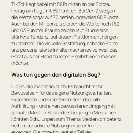
TikTok liegt dabei mit 58 Punkten an der Spitze,
Instagram folgt mit 55 Punkten. Bei Gen Z steigen
die Werte sogar auf 70 beziehungsweise 65 Punkte.
Auch bei den Millennials bleiben die Werte hoch (62
und 63 Punkte). Frauen zeigen laut Studie eine
stärkere Tendenz, auf diesen Plattformen „hängen
zu bleiben“. Die visuelle Gestaltung, schnelle Reize
und personalisierte Inhalte machen es schwer, das
Gerät aus der Hand zu legen – selbst wenn man es
möchte.
Was tun gegen den digitalen Sog?
Die Studie macht deutlich: Es braucht mehr
Bewusstsein für das eigene Nutzungsverhalten.
Expertinnen und Experten fordern deshalb
Aufklärung – und einen bewussteren Umgang mit
sozialen Medien. Besonders bei jungen Menschen
könnten Schulungen zum Thema Medienkompetenz
helfen, schädliche Nutzungsmuster früh zu
erkennen. Gleichzeitig liegt ein Teil der