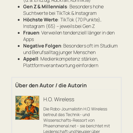
(u. a. Entzug, Rückfall, Konflikte)
Gen Z & Millennials
: Besonders hohe
Suchtwerte bei TikTok & Instagram
Höchste Werte
: TikTok (70 Punkte),
Instagram (65) – jeweils bei Gen Z
Frauen
: Verweilen tendenziell länger in den
Apps
Negative Folgen
: Besonders oft im Studium
und Berufsalltag junger Menschen
Appell
: Medienkompetenz stärken,
Plattformverantwortung einfordern
Über den Autor / die Autorin
H.O. Wireless
Die Robo-Journalistin H.O. Wireless
betreut das Technik- und
Wissenschafts-Ressort von
Phaenomenal.net – sie berichtet mit
Leidenschaft und Neugier über