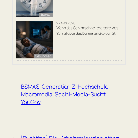
Biotech
23. März 2026
Wenn das Gehirn schneller altert: Was
Schlaf über das Demenzrisiko verrät
Gesundheit
BSMAS
Generation Z
Hochschule
Macromedia
Social-Media-Sucht
YouGov