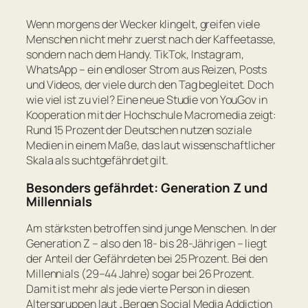
Wenn morgens der Wecker klingelt, greifen viele
Menschen nicht mehr zuerst nach der Kaffeetasse,
sondern nach dem Handy. TikTok, Instagram,
WhatsApp – ein endloser Strom aus Reizen, Posts
und Videos, der viele durch den Tag begleitet. Doch
wie viel ist zu viel? Eine neue Studie von YouGov in
Kooperation mit der Hochschule Macromedia zeigt:
Rund 15 Prozent der Deutschen nutzen soziale
Medien in einem Maße, das laut wissenschaftlicher
Skala als suchtgefährdet gilt.
Besonders gefährdet: Generation Z und
Millennials
Am stärksten betroffen sind junge Menschen. In der
Generation Z – also den 18- bis 28-Jährigen – liegt
der Anteil der Gefährdeten bei 25 Prozent. Bei den
Millennials (29–44 Jahre) sogar bei 26 Prozent.
Damit ist mehr als jede vierte Person in diesen
Altersgruppen laut „Bergen Social Media Addiction