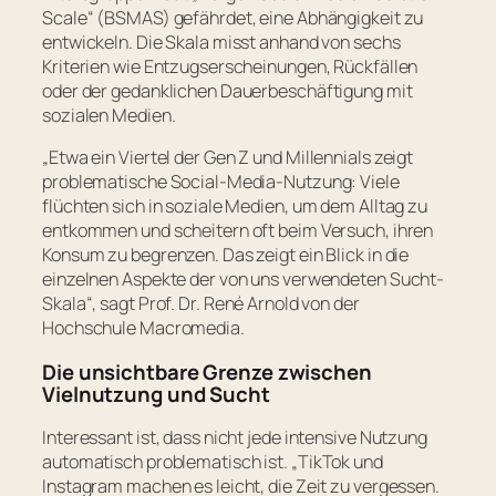
Scale“ (BSMAS) gefährdet, eine Abhängigkeit zu
entwickeln. Die Skala misst anhand von sechs
Kriterien wie Entzugserscheinungen, Rückfällen
oder der gedanklichen Dauerbeschäftigung mit
sozialen Medien.
„
Etwa ein Viertel der Gen Z und Millennials zeigt
problematische Social-Media-Nutzung: Viele
flüchten sich in soziale Medien, um dem Alltag zu
entkommen und scheitern oft beim Versuch, ihren
Konsum zu begrenzen. Das zeigt ein Blick in die
einzelnen Aspekte der von uns verwendeten Sucht-
Skala
“, sagt Prof. Dr. René Arnold von der
Hochschule Macromedia.
Die unsichtbare Grenze zwischen
Vielnutzung und Sucht
Interessant ist, dass nicht jede intensive Nutzung
automatisch problematisch ist. „
TikTok und
Instagram machen es leicht, die Zeit zu vergessen.