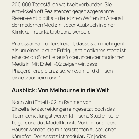
200.000 Todesfällen weltweit verbunden. Sie
entwickeln oft Resistenzen gegen sogenannte
Reserveantibiotika – die letzten Waffen im Arsenal
der modernen Medizin. Jeder Ausbruch in einer
Klinik kann zur Katastrophe werden.
Professor Barr unterstreicht, dass es um mehr geht
als um einen lokalen Erfolg:
„Antibiotikaresistenz ist
eine der größten Herausforderungen der modernen
Medizin. Mit Entelli-02 zeigen wir, dass
Phagentherapie präzise, wirksam und klinisch
einsetzbar sein kann.“
Ausblick: Von Melbourne in die Welt
Noch wird Entelli-02 im Rahmen von
Einzelfallentscheidungen eingesetzt, doch das
Team denkt längst weiter. Klinische Studien sollen
folgen, und das Modell könnte Vorbild für andere
Häuser werden, die mit resistenten Ausbrüchen
kämpfen. Der Ansatz ist modular: Für jedes