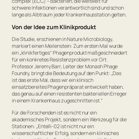
complex (ECC) – Bakterien, die weltweit für
schwere Infektionen verantwortlich sind und schon
lange als Albtraum jeder Krankenhausstation gelten.
Von der Idee zum Klinikprodukt
Die Studie, erschienen in
Nature Microbiology
,
markiert einen Meilenstein: Zum ersten Mal wurde
ein „klinikfertiges“ Phagenprodukt maßgeschneidert
für ein konkretes Resistenzproblem vor Ort.
Professor Jeremy Barr, Leiter der Monash Phage
Foundry, bringt die Bedeutung auf den Punkt:
„Das
ist das erste Mal, dass wir ein klinisch
einsatzbereites Phagenpräparat entwickelt haben,
das genau auf einen resistenten bakteriellen Erreger
in einem Krankenhaus zugeschnitten ist.“
Für die Forschenden ist es nicht nur ein
akademisches Projekt, sondern ein Werkzeug für die
Stationen:
„Entelli-02 ist nicht nur ein
wissenschaftlicher Erfolg, sondern ein klinisches