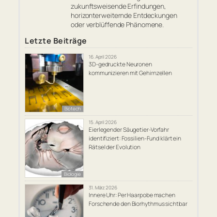
zukunftsweisende Erfindungen,
horizonterweiternde Entdeckungen
oder verblüffende Phänomene.
Letzte Beiträge
16. April 2026
3D-gedruckte Neuronen
kommunizieren mit Gehirnzellen
Biotech
15. April 2026
Eierlegender Säugetier-Vorfahr
identifiziert: Fossilien-Fund klärt ein
Rätsel der Evolution
Biologie
31. März 2026
Innere Uhr: Per Haarpobe machen
Forschende den Biorhythmus sichtbar