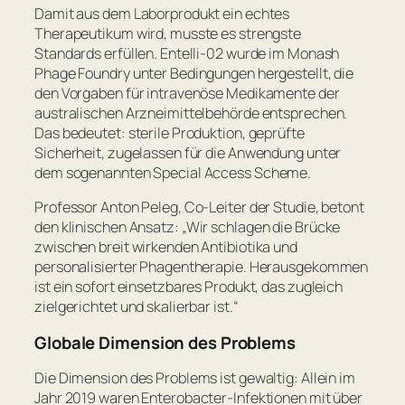
Damit aus dem Laborprodukt ein echtes
Therapeutikum wird, musste es strengste
Standards erfüllen. Entelli-02 wurde im Monash
Phage Foundry unter Bedingungen hergestellt, die
den Vorgaben für intravenöse Medikamente der
australischen Arzneimittelbehörde entsprechen.
Das bedeutet: sterile Produktion, geprüfte
Sicherheit, zugelassen für die Anwendung unter
dem sogenannten Special Access Scheme.
Professor Anton Peleg, Co-Leiter der Studie, betont
den klinischen Ansatz:
„Wir schlagen die Brücke
zwischen breit wirkenden Antibiotika und
personalisierter Phagentherapie. Herausgekommen
ist ein sofort einsetzbares Produkt, das zugleich
zielgerichtet und skalierbar ist.“
Globale Dimension des Problems
Die Dimension des Problems ist gewaltig: Allein im
Jahr 2019 waren Enterobacter-Infektionen mit über