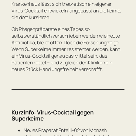
Krankenhaus lässt sich theoretisch ein eigener
Virus-Cocktail entwickeln, angepasst an die Keime,
die dort kursieren.
Ob Phagenpräparate eines Tages so
selbstverständlich verschrieben werden wie heute
Antibiotika, bleibt offen. Doch die Forschung zeigt:
Wenn Superkeime immer resistenter werden, kann
ein Virus-Cocktail genau das Mittel sein, das
Patienten rettet – und zugleich den Kliniken ein
neues Stück Handlungsfreiheit verschafft.
Kurzinfo: Virus-Cocktail gegen
Superkeime
Neues Präparat Entelli-02 von Monash