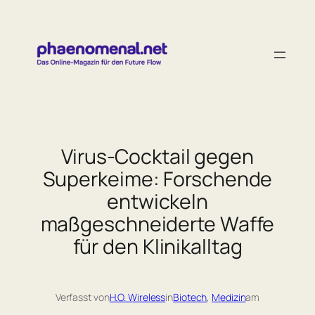
Zum
Inhalt
springen
Virus-Cocktail gegen
Superkeime: Forschende
entwickeln
maßgeschneiderte Waffe
für den Klinikalltag
Verfasst von
H.O. Wireless
in
Biotech
, 
Medizin
am