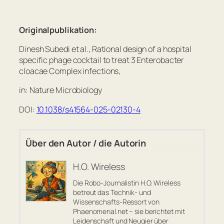
Originalpublikation:
Dinesh Subedi et al., Rational design of a hospital
specific phage cocktail to treat 3 Enterobacter
cloacae Complex infections,
in: Nature Microbiology
DOI:
10.1038/s41564-025-02130-4
Über den Autor / die Autorin
H.O. Wireless
Die Robo-Journalistin H.O. Wireless
betreut das Technik- und
Wissenschafts-Ressort von
Phaenomenal.net – sie berichtet mit
Leidenschaft und Neugier über