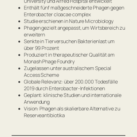
University und Alfred Hospital entwickelt
Enthält fünf maßgeschneiderte Phagen gegen
Enterobacter cloacae complex
Studie erschienen in
Nature Microbiology
Phagen gezielt angepasst, um Wirtsbereich zu
erweitern
Senkte in Tierversuchen Bakterienlast um
über 99 Prozent
Produziert in therapeutischer Qualität am
Monash Phage Foundry
Zugelassen unter australischem Special
Access Scheme
Globale Relevanz: über 200.000 Todesfälle
2019 durch Enterobacter-Infektionen
Geplant: klinische Studien und internationale
Anwendung
Vision: Phagen als skalierbare Alternative zu
Reserveantibiotika