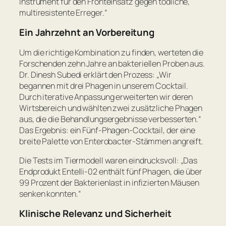
Instrument für den Fronteinsatz gegen tödliche,
multiresistente Erreger.“
Ein Jahrzehnt an Vorbereitung
Um die richtige Kombination zu finden, werteten die
Forschenden zehn Jahre an bakteriellen Proben aus.
Dr. Dinesh Subedi erklärt den Prozess:
„Wir
begannen mit drei Phagen in unserem Cocktail.
Durch iterative Anpassung erweiterten wir deren
Wirtsbereich und wählten zwei zusätzliche Phagen
aus, die die Behandlungsergebnisse verbesserten.“
Das Ergebnis: ein Fünf-Phagen-Cocktail, der eine
breite Palette von Enterobacter-Stämmen angreift.
Die Tests im Tiermodell waren eindrucksvoll:
„Das
Endprodukt Entelli-02 enthält fünf Phagen, die über
99 Prozent der Bakterienlast in infizierten Mäusen
senken konnten.“
Klinische Relevanz und Sicherheit