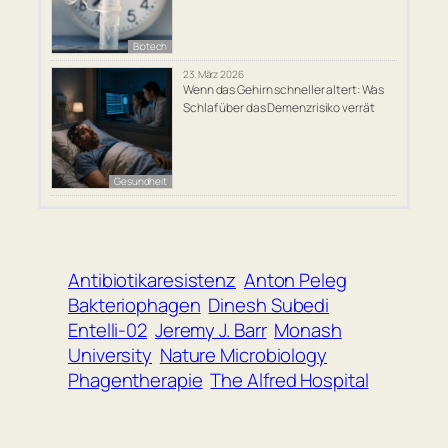
Biotech
23. März 2026
Wenn das Gehirn schneller altert: Was
Schlaf über das Demenzrisiko verrät
Gesundheit
Antibiotikaresistenz
Anton Peleg
Bakteriophagen
Dinesh Subedi
Entelli-02
Jeremy J. Barr
Monash
University
Nature Microbiology
Phagentherapie
The Alfred Hospital