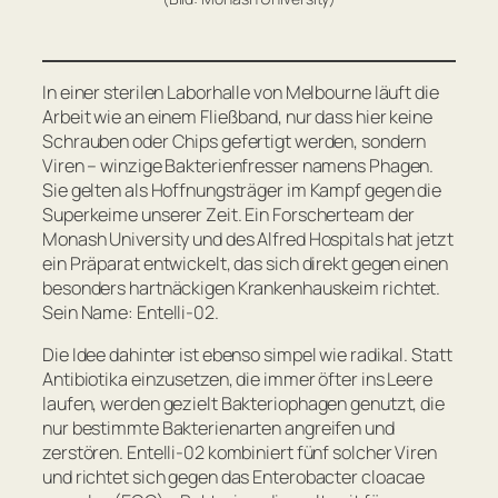
In einer sterilen Laborhalle von Melbourne läuft die
Arbeit wie an einem Fließband, nur dass hier keine
Schrauben oder Chips gefertigt werden, sondern
Viren – winzige Bakterienfresser namens Phagen.
Sie gelten als Hoffnungsträger im Kampf gegen die
Superkeime unserer Zeit. Ein Forscherteam der
Monash University und des Alfred Hospitals hat jetzt
ein Präparat entwickelt, das sich direkt gegen einen
besonders hartnäckigen Krankenhauskeim richtet.
Sein Name: Entelli-02.
Die Idee dahinter ist ebenso simpel wie radikal. Statt
Antibiotika einzusetzen, die immer öfter ins Leere
laufen, werden gezielt Bakteriophagen genutzt, die
nur bestimmte Bakterienarten angreifen und
zerstören. Entelli-02 kombiniert fünf solcher Viren
und richtet sich gegen das Enterobacter cloacae