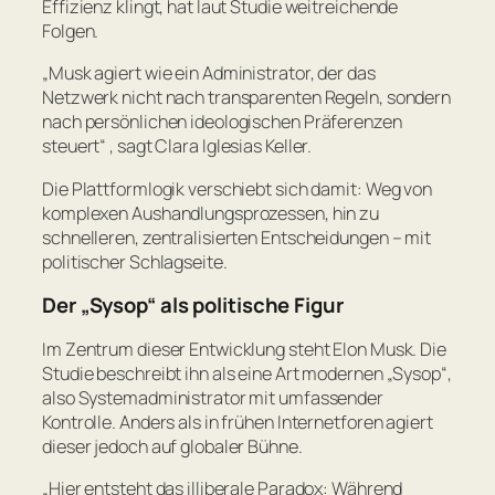
Effizienz klingt, hat laut Studie weitreichende
Folgen.
„Musk agiert wie ein Administrator, der das
Netzwerk nicht nach transparenten Regeln, sondern
nach persönlichen ideologischen Präferenzen
steuert“
, sagt Clara Iglesias Keller.
Die Plattformlogik verschiebt sich damit: Weg von
komplexen Aushandlungsprozessen, hin zu
schnelleren, zentralisierten Entscheidungen – mit
politischer Schlagseite.
Der „Sysop“ als politische Figur
Im Zentrum dieser Entwicklung steht Elon Musk. Die
Studie beschreibt ihn als eine Art modernen „Sysop“,
also Systemadministrator mit umfassender
Kontrolle. Anders als in frühen Internetforen agiert
dieser jedoch auf globaler Bühne.
„Hier entsteht das illiberale Paradox: Während