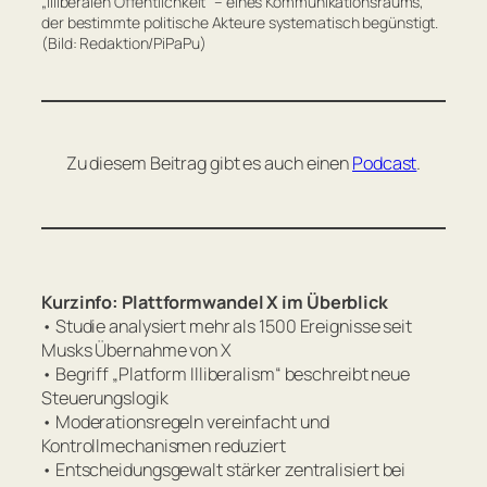
„illiberalen Öffentlichkeit“ – eines Kommunikationsraums,
der bestimmte politische Akteure systematisch begünstigt.
(Bild: Redaktion/PiPaPu)
Zu diesem Beitrag gibt es auch einen
Podcast
.
Kurzinfo: Plattformwandel X im Überblick
• Studie analysiert mehr als 1500 Ereignisse seit
Musks Übernahme von X
• Begriff „Platform Illiberalism“ beschreibt neue
Steuerungslogik
• Moderationsregeln vereinfacht und
Kontrollmechanismen reduziert
• Entscheidungsgewalt stärker zentralisiert bei