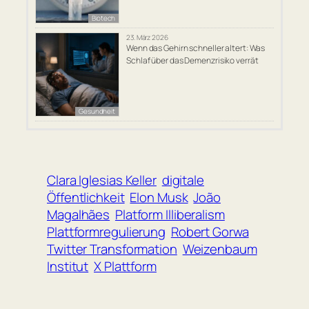
Biotech
23. März 2026
Wenn das Gehirn schneller altert: Was
Schlaf über das Demenzrisiko verrät
Gesundheit
Clara Iglesias Keller
digitale
Öffentlichkeit
Elon Musk
João
Magalhães
Platform Illiberalism
Plattformregulierung
Robert Gorwa
Twitter Transformation
Weizenbaum
Institut
X Plattform