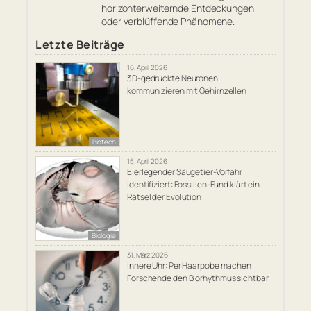
horizonterweiternde Entdeckungen
oder verblüffende Phänomene.
Letzte Beiträge
16. April 2026
3D-gedruckte Neuronen
kommunizieren mit Gehirnzellen
Biotech
15. April 2026
Eierlegender Säugetier-Vorfahr
identifiziert: Fossilien-Fund klärt ein
Rätsel der Evolution
Biologie
31. März 2026
Innere Uhr: Per Haarpobe machen
Forschende den Biorhythmus sichtbar