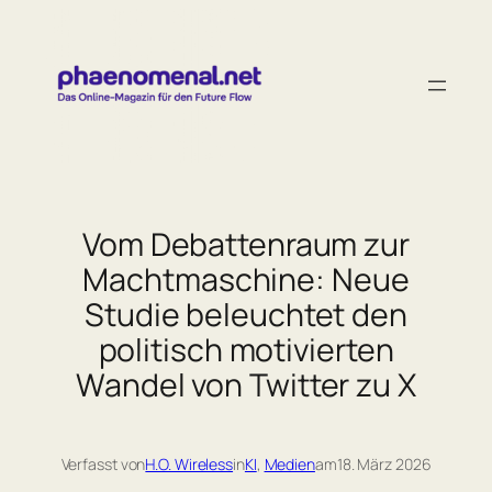
Zum
Inhalt
springen
Vom Debattenraum zur
Machtmaschine: Neue
Studie beleuchtet den
politisch motivierten
Wandel von Twitter zu X
Verfasst von
H.O. Wireless
in
KI
, 
Medien
am
18. März 2026