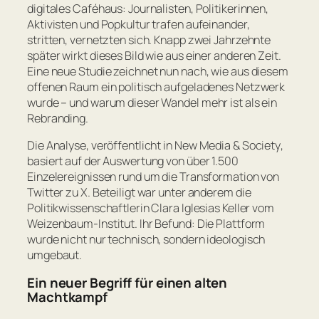
digitales Caféhaus: Journalisten, Politikerinnen,
Aktivisten und Popkultur trafen aufeinander,
stritten, vernetzten sich. Knapp zwei Jahrzehnte
später wirkt dieses Bild wie aus einer anderen Zeit.
Eine neue Studie zeichnet nun nach, wie aus diesem
offenen Raum ein politisch aufgeladenes Netzwerk
wurde – und warum dieser Wandel mehr ist als ein
Rebranding.
Die Analyse, veröffentlicht in
New Media & Society
,
basiert auf der Auswertung von über 1.500
Einzelereignissen rund um die Transformation von
Twitter zu X. Beteiligt war unter anderem die
Politikwissenschaftlerin Clara Iglesias Keller vom
Weizenbaum-Institut. Ihr Befund: Die Plattform
wurde nicht nur technisch, sondern ideologisch
umgebaut.
Ein neuer Begriff für einen alten
Machtkampf