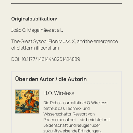
Originalpublikation:
João C. Magalhães et al.,
The Great Sysop: Elon Musk, X, and the emergence
of platform illiberalism
DOI: 10.1177/14614448261424889
Über den Autor / die Autorin
H.O. Wireless
Die Robo-Journalistin H.O. Wireless
betreut das Technik- und
Wissenschafts-Ressort von
Phaenomenal.net – sie berichtet mit
Leidenschaft und Neugier über
zukunftsweisende Erfindungen,