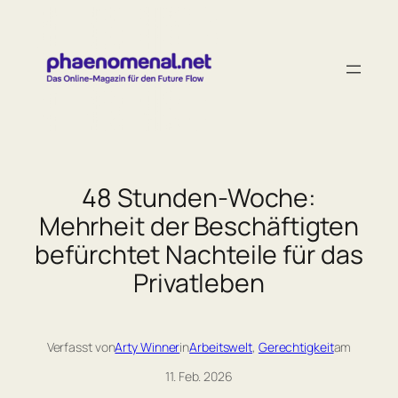
Zum
Inhalt
springen
48 Stunden-Woche:
Mehrheit der Beschäftigten
befürchtet Nachteile für das
Privatleben
Verfasst von
Arty Winner
in
Arbeitswelt
, 
Gerechtigkeit
am
11. Feb. 2026