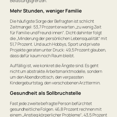
Belastungsgrenzen.
Mehr Stunden, weniger Familie
Die häufigste Sorge der Befragten ist schlicht
Zeitmangel: 53,7 Prozent erwarten „zu wenig Zeit
für Familie und Freund:innen“. Dicht dahinter folgt
die „Minderung der persönlichen Lebensqualität“ mit
51,7 Prozent. Und auch Hobbys, Sport und private
Projekte geraten unter Druck: 49,5 Prozent glauben,
dass dafür kaum noch Raum bleibt.
Auffällig ist, wie konkret die Ängste sind. Es geht
nicht um abstrakte Arbeitsmarktmodelle, sondern
um den Abendbrottisch, den verpassten
Kindergeburtstag, den verschobenen Arzttermin.
Gesundheit als Sollbruchstelle
Fast jede zweite befragte Person befürchtet
gesundheitliche Folgen. 46,8 Prozent rechnen mit
einem „Anstieg körperlicher Probleme“, 43,5 Prozent