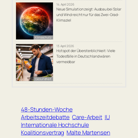
14. April 2026
Neue Simulation zeigt: Ausbau bei Solar
und Wind reicht nur für das Zwei-Grad-
Klimaziel
Klimaschutz
13. April 2026
Hotspot der Übersterblichkeit: Viele
Todesfälle in Deutschland wären
vermeidbar
Gesundheit
48-Stunden-Woche
Arbeitszeitdebatte
Care-Arbeit
IU
Internationale Hochschule
Koalitionsvertrag
Malte Martensen