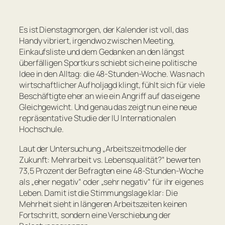
Es ist Dienstagmorgen, der Kalender ist voll, das
Handy vibriert, irgendwo zwischen Meeting,
Einkaufsliste und dem Gedanken an den längst
überfälligen Sportkurs schiebt sich eine politische
Idee in den Alltag: die 48-Stunden-Woche. Was nach
wirtschaftlicher Aufholjagd klingt, fühlt sich für viele
Beschäftigte eher an wie ein Angriff auf das eigene
Gleichgewicht. Und genau das zeigt nun eine neue
repräsentative Studie der IU Internationalen
Hochschule.
Laut der Untersuchung „Arbeitszeitmodelle der
Zukunft: Mehrarbeit vs. Lebensqualität?“ bewerten
73,5 Prozent der Befragten eine 48-Stunden-Woche
als „eher negativ“ oder „sehr negativ“ für ihr eigenes
Leben. Damit ist die Stimmungslage klar: Die
Mehrheit sieht in längeren Arbeitszeiten keinen
Fortschritt, sondern eine Verschiebung der