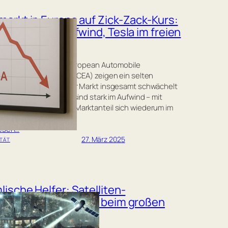
arkt in Europa auf Zick-Zack-Kurs:
ro-Autos im Aufwind, Tesla im freien
ruar-Statistiken der European Automobile
turer’s Association (ACEA) zeigen ein selten
es Zick-Zack-Bild: Der Markt insgesamt schwächelt
 Elektroautos dagegen sind stark im Aufwind – mit
e von Tesla, dessen Marktanteil sich wiederum im
all befindet.
lesen…
27. März 2025
ITÄT
ische Helfer: Satelliten-
unikation als Joker beim großen
kout?