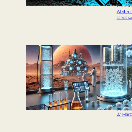
werden
Weiter
BERGBA
Nützl
elek
Sauer
Ein chi
Verfahr
Kohlens
nicht n
Wegbere
Weiter
BIOTECH
27. Mär