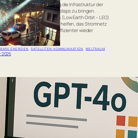
flächiger Stromausfall vermag die Infrastruktur der
ieländer binnen kurzen zum Kollaps zu bringen.
ten in erdnahen Umlaufbahnen (Low Earth Orbit – LEO)
 künftig entscheidend dabei helfen, das Stromnetz
nem Blackout schneller und effizienter wieder
fahren.
lesen…
BARE ENERGIEN
, 
SATELLITEN-KOMMUNIKATION
, 
WELTRAUM
z 2025
 Version von ChatGPT-4o erzeugt
stischere Bilder – Präsentationen mit
& Logos inklusive
spricht von einem „Durchbruch“: die neueste Version
-4o soll Bilder in beeindruckender Qualität generieren
 Die Bildgenerierung als jüngste Erweiterung steht
utzern zur Verfügung.
lesen…