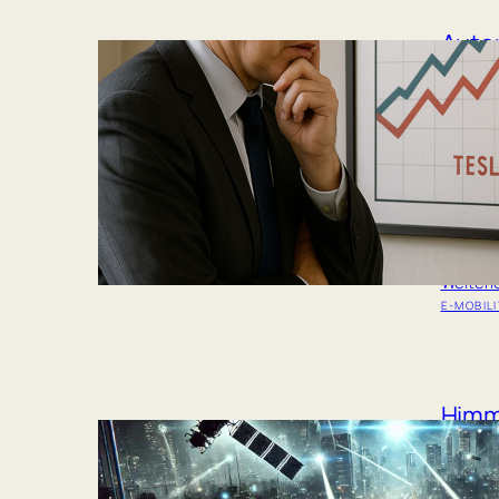
Autom
Elekt
Fall
Die Feb
Manufac
gesehen
leicht,
Ausnahm
freien F
Weiter
E-MOBIL
Himml
Komm
Blac