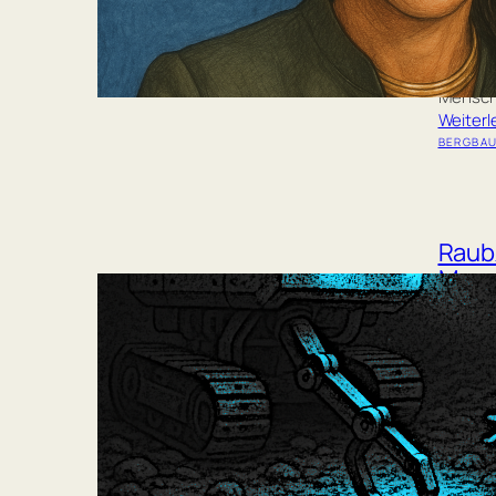
Interna
Carvalh
Lateina
vor der
Menschh
Weiter
BERGBA
Raubz
Mang
Lizen
Völk
Die Tief
eine ko
die Man
Konzern
Rohstof
die für