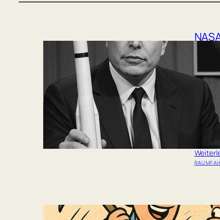
NASA
den 
auf M
Ohne Um
Space X
Ende le
die Org
Admini
auszuri
Mondlan
Weiter
RAUMFA
Schür