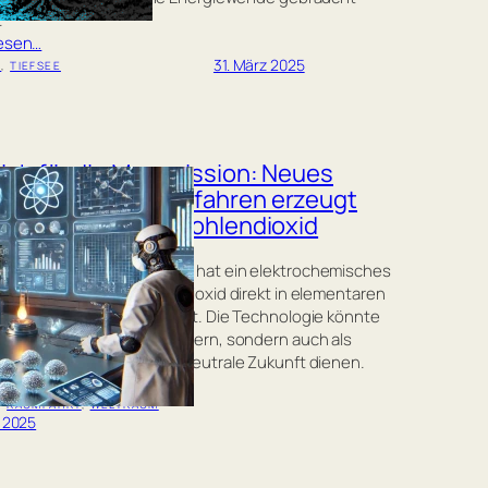
.
lesen…
31. März 2025
U
, 
TIEFSEE
ich für die Marsmission: Neues
trochemisches Verfahren erzeugt
stoff direkt aus Kohlendioxid
nesisches Forschungsteam hat ein elektrochemisches
en entwickelt, das Kohlendioxid direkt in elementaren
toff und Sauerstoff spaltet. Die Technologie könnte
ur Leben auf dem Mars sichern, sondern auch als
iter für eine kohlenstoffneutrale Zukunft dienen.
lesen…
, 
RAUMFAHRT
, 
WELTRAUM
z 2025