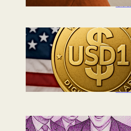
KÜNSTLI
Trum
Stabl
lock
Mit dem
gegründ
den Mark
in die v
Weiter
KRYPTO
Metas
digit