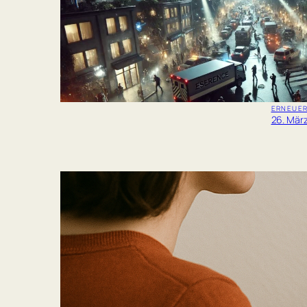
Ein groß
Industr
Satelli
könnten
nach ei
hochzu
Weiter
ERNEUER
26. Mär
Neue
reali
Text 
OpenAI 
von GPT
können.
allen N
Weiter