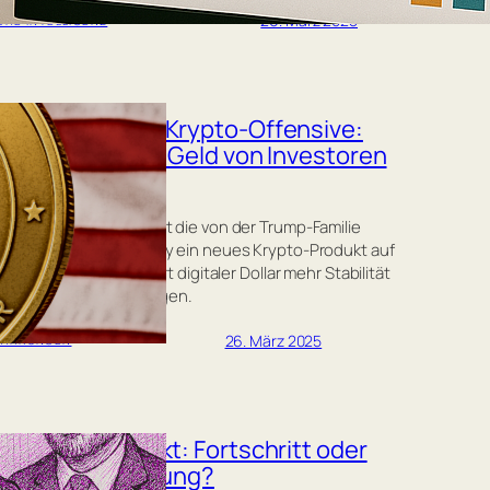
26. März 2025
CHE INTELLIGENZ
ps persönliche Krypto-Offensive:
ecoin USD1 soll Geld von Investoren
en
 Stablecoin USD1 bringt die von der Trump-Familie
ete Firma World Liberty ein neues Krypto-Produkt auf
t. USD1 soll als eine Art digitaler Dollar mehr Stabilität
olatile Krypto-Welt bringen.
lesen…
26. März 2025
WÄHRUNGEN
 2Africa-Projekt: Fortschritt oder
ale Kolonialisierung?