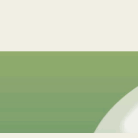
eschäft der Propheten – vom antiken
rognose-Algorithmus
h die Kunst der Vorhersage von antiken Orakeln bis zu
-Algorithmen unser Tage entwickelt haben. Ihr Buch macht
 Macht bedeuten – und dass der Umgang mit ihnen zur
thischen Frage unserer Zeit geworden ist.