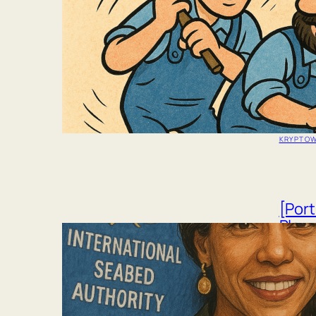
Donal
Unte
Eric und
gegrün
Bitcoin
strateg
Trump-F
Weiter
KRYPTO
[Port
Blau:
verwa
aber
Mitten 
lenkt s