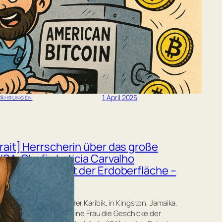
d jr. gründen Bitcoin-Mining-
rnehmen
 Donald Trump Jr. fusionieren ihr im Februar
detes Unternehmen American Data Centers mit dem
-Mining-Spezialisten American Bitcoin. Diese
ische Partnerschaft zielt darauf ab, den Einfluss der
amilie im Krypto-Sektor weiter auszubauen.
lesen…
1. April 2025
WÄHRUNGEN
rait] Herrscherin über das große
 ISA-Chefin Leticia Carvalho
ltet 50 Prozent der Erdoberfläche –
 unter Wasser
im azurblauen Herzen der Karibik, in Kingston, Jamaika,
eit dem 1. Januar 2025 eine Frau die Geschicke der