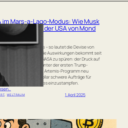
 im Mars-a-Lago-Modus: Wie Musk
Raumfahrt-Kurs der USA von Mond
ars ändert
wege direkt zum Mars – so lautet die Devise von
-Gründer Elon Musk. Die Auswirkungen bekommt seit
tzten Jahres auch die NASA zu spüren: der Druck auf
anisation wächst, das unter der ersten Trump-
stration angeschobene Artemis-Programm neu
chten und Milliarden Dollar schwere Aufträge für
defähren und ähnliches einzustampfen.
lesen…
1. April 2025
HRT
, 
WELTRAUM
f, Baby, schürf: Trump-Söhne Eric &