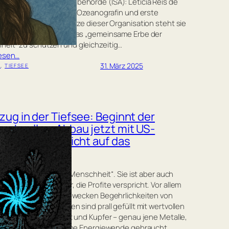
tionalen Meeresbodenbehörde (ISA): Leticia Reis de
o. Als erste Frau, erste Ozeanografin und erste
merikanerin an der Spitze dieser Organisation steht sie
 gewaltigen Aufgabe, das „gemeinsame Erbe der
eit“ zu schützen und gleichzeitig…
lesen…
31. März 2025
U
, 
TIEFSEE
ug in der Tiefsee: Beginnt der
anknollen-Abbau jetzt mit US-
z, ohne Rücksicht auf das
errecht?
see gilt als „Erbe der Menschheit“. Sie ist aber auch
nkrete Schatzkammer, die Profite verspricht. Vor allem
ganknollen im Pazifik wecken Begehrlichkeiten von
en. Die Mineralbrocken sind prall gefüllt mit wertvollen
fen wie Nickel, Kobalt und Kupfer – genau jene Metalle,
 Batterien und die grüne Energiewende gebraucht