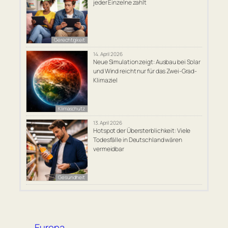
jeder Einzelne zahlt
Gerechtigkeit
14. April 2026
Neue Simulation zeigt: Ausbau bei Solar
und Wind reicht nur für das Zwei-Grad-
Klimaziel
Klimaschutz
13. April 2026
Hotspot der Übersterblichkeit: Viele
Todesfälle in Deutschland wären
vermeidbar
Gesundheit
Europa