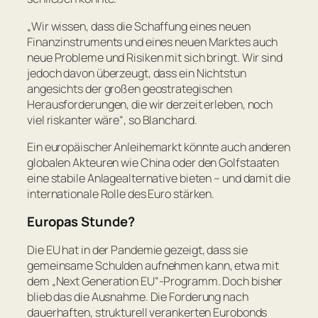
„
Wir wissen, dass die Schaffung eines neuen
Finanzinstruments und eines neuen Marktes auch
neue Probleme und Risiken mit sich bringt. Wir sind
jedoch davon überzeugt, dass ein Nichtstun
angesichts der großen geostrategischen
Herausforderungen, die wir derzeit erleben, noch
viel riskanter wäre
“, so Blanchard.
Ein europäischer Anleihemarkt könnte auch anderen
globalen Akteuren wie China oder den Golfstaaten
eine stabile Anlagealternative bieten – und damit die
internationale Rolle des Euro stärken.
Europas Stunde?
Die EU hat in der Pandemie gezeigt, dass sie
gemeinsame Schulden aufnehmen kann, etwa mit
dem „Next Generation EU“-Programm. Doch bisher
blieb das die Ausnahme. Die Forderung nach
dauerhaften, strukturell verankerten Eurobonds