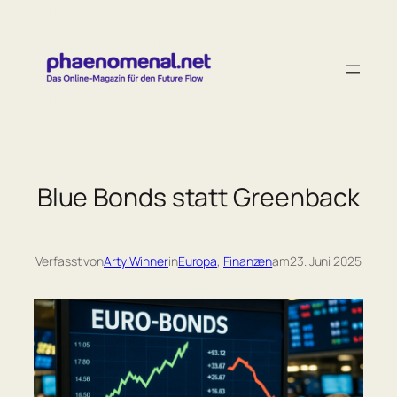
Zum
Inhalt
springen
Blue Bonds statt Greenback
Verfasst von
Arty Winner
in
Europa
, 
Finanzen
am
23. Juni 2025