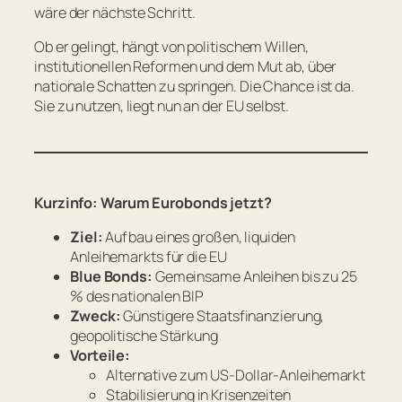
wäre der nächste Schritt.
Ob er gelingt, hängt von politischem Willen,
institutionellen Reformen und dem Mut ab, über
nationale Schatten zu springen. Die Chance ist da.
Sie zu nutzen, liegt nun an der EU selbst.
Kurzinfo: Warum Eurobonds jetzt?
Ziel:
Aufbau eines großen, liquiden
Anleihemarkts für die EU
Blue Bonds:
Gemeinsame Anleihen bis zu 25
% des nationalen BIP
Zweck:
Günstigere Staatsfinanzierung,
geopolitische Stärkung
Vorteile:
Alternative zum US-Dollar-Anleihemarkt
Stabilisierung in Krisenzeiten