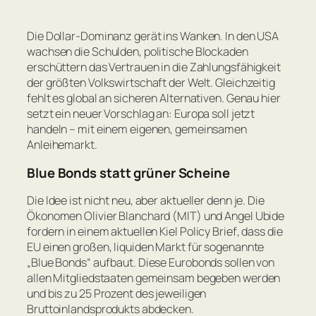
Die Dollar-Dominanz gerät ins Wanken. In den USA
wachsen die Schulden, politische Blockaden
erschüttern das Vertrauen in die Zahlungsfähigkeit
der größten Volkswirtschaft der Welt. Gleichzeitig
fehlt es global an sicheren Alternativen. Genau hier
setzt ein neuer Vorschlag an: Europa soll jetzt
handeln – mit einem eigenen, gemeinsamen
Anleihemarkt.
Blue Bonds statt grüner Scheine
Die Idee ist nicht neu, aber aktueller denn je. Die
Ökonomen Olivier Blanchard (MIT) und Angel Ubide
fordern in einem aktuellen
Kiel Policy Brief
, dass die
EU einen großen, liquiden Markt für sogenannte
„Blue Bonds“ aufbaut. Diese Eurobonds sollen von
allen Mitgliedstaaten gemeinsam begeben werden
und bis zu 25 Prozent des jeweiligen
Bruttoinlandsprodukts abdecken.