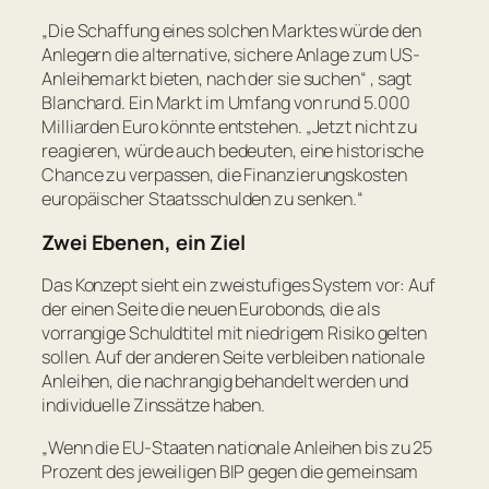
„
Die Schaffung eines solchen Marktes würde den
Anlegern die alternative, sichere Anlage zum US-
Anleihemarkt bieten, nach der sie suchen
“ , sagt
Blanchard. Ein Markt im Umfang von rund 5.000
Milliarden Euro könnte entstehen. „
Jetzt nicht zu
reagieren, würde auch bedeuten, eine historische
Chance zu verpassen, die Finanzierungskosten
europäischer Staatsschulden zu senken.
“
Zwei Ebenen, ein Ziel
Das Konzept sieht ein zweistufiges System vor: Auf
der einen Seite die neuen Eurobonds, die als
vorrangige Schuldtitel mit niedrigem Risiko gelten
sollen. Auf der anderen Seite verbleiben nationale
Anleihen, die nachrangig behandelt werden und
individuelle Zinssätze haben.
„
Wenn die EU-Staaten nationale Anleihen bis zu 25
Prozent des jeweiligen BIP gegen die gemeinsam