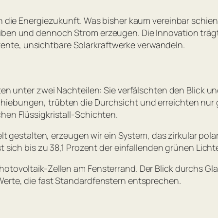
 in die Energiezukunft. Was bisher kaum vereinbar schie
iben und dennoch Strom erzeugen. Die Innovation trägt
nte, unsichtbare Solarkraftwerke verwandeln.
tten unter zwei Nachteilen: Sie verfälschten den Blick 
chiebungen, trübten die Durchsicht und erreichten nu
hen Flüssigkristall-Schichten.
ielt gestalten, erzeugen wir ein System, das zirkular pola
st sich bis zu 38,1 Prozent der einfallenden grünen Lic
otovoltaik-Zellen am Fensterrand. Der Blick durchs Glas
Werte, die fast Standardfenstern entsprechen.