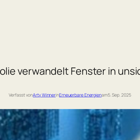
lie verwandelt Fenster in uns
Verfasst von
Arty Winner
in
Erneuerbare Energien
am
5. Sep. 2025