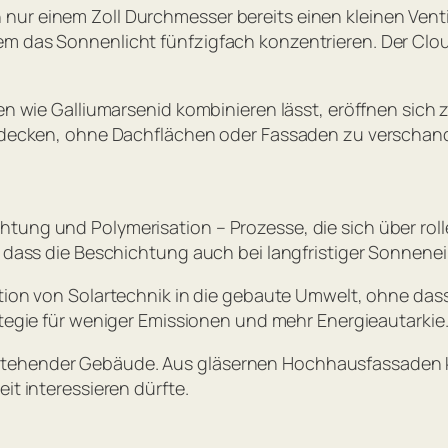
nur einem Zoll Durchmesser bereits einen kleinen Venti
m das Sonnenlicht fünfzigfach konzentrieren. Der Clou:
lien wie Galliumarsenid kombinieren lässt, eröffnen si
st decken, ohne Dachflächen oder Fassaden zu verschan
tung und Polymerisation – Prozesse, die sich über rol
, dass die Beschichtung auch bei langfristiger Sonnenei
ation von Solartechnik in die gebaute Umwelt, ohne dass 
rategie für weniger Emissionen und mehr Energieautarkie
stehender Gebäude. Aus gläsernen Hochhausfassaden kö
it interessieren dürfte.