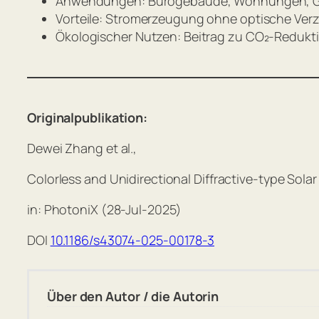
Anwendungen: Bürogebäude, Wohnungen, Ge
Vorteile: Stromerzeugung ohne optische Ver
Ökologischer Nutzen: Beitrag zu CO₂-Redukt
Originalpublikation:
Dewei Zhang et al.,
Colorless and Unidirectional Diffractive-type Sol
in: PhotoniX (28-Jul-2025)
DOI
10.1186/s43074-025-00178-3
Über den Autor / die Autorin