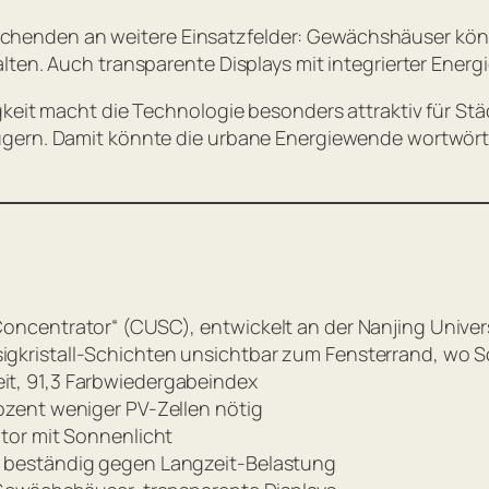
enden an weitere Einsatzfelder: Gewächshäuser könnt
ten. Auch transparente Displays mit integrierter Energi
keit macht die Technologie besonders attraktiv für Städ
gern. Damit könnte die urbane Energiewende wortwörtl
Concentrator“ (CUSC), entwickelt an der Nanjing Univer
gkristall-Schichten unsichtbar zum Fensterrand, wo Sola
eit, 91,3 Farbwiedergabeindex
rozent weniger PV-Zellen nötig
ator mit Sonnenlicht
n, beständig gegen Langzeit-Belastung