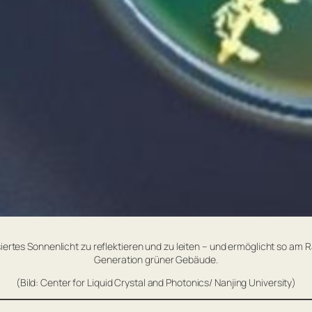
risiertes Sonnenlicht zu reflektieren und zu leiten – und ermöglicht so a
Generation grüner Gebäude.
(Bild: Center for Liquid Crystal and Photonics/ Nanjing University)