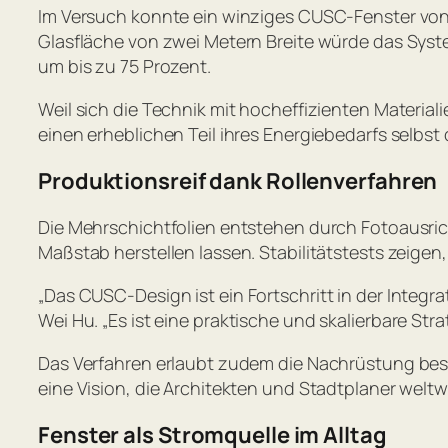
Im Versuch konnte ein winziges CUSC-Fenster von 
Glasfläche von zwei Metern Breite würde das Syste
um bis zu 75 Prozent.
Weil sich die Technik mit hocheffizienten Materia
einen erheblichen Teil ihres Energiebedarfs selb
Produktionsreif dank Rollenverfahren
Die Mehrschichtfolien entstehen durch Fotoausrich
Maßstab herstellen lassen. Stabilitätstests zeigen
„
Das CUSC-Design ist ein Fortschritt in der Integr
Wei Hu. „
Es ist eine praktische und skalierbare St
Das Verfahren erlaubt zudem die Nachrüstung be
eine Vision, die Architekten und Stadtplaner weltwe
Fenster als Stromquelle im Alltag