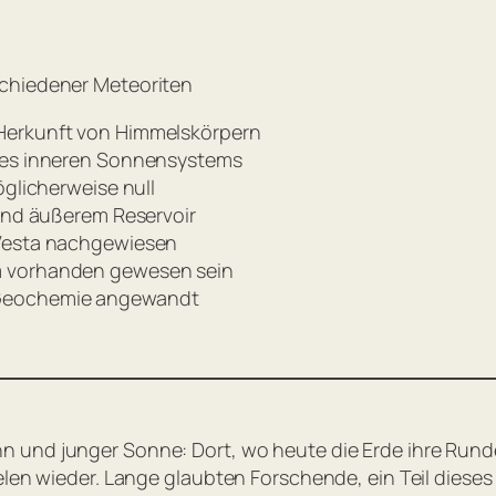
schiedener Meteoriten
 Herkunft von Himmelskörpern
 des inneren Sonnensystems
öglicherweise null
 und äußerem Reservoir
 Vesta nachgewiesen
m vorhanden gewesen sein
 Geochemie angewandt
 und junger Sonne: Dort, wo heute die Erde ihre Runden
elen wieder. Lange glaubten Forschende, ein Teil diese