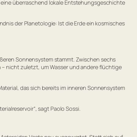
hlt eine überraschend lokale Entstehungsgeschichte
ndnis der Planetologie: Ist die Erde ein kosmisches
m äußeren Sonnensystem stammt. Zwischen sechs
n – nicht zuletzt, um Wasser und andere flüchtige
Material, das sich bereits im inneren Sonnensystem
rialreservoir“
, sagt Paolo Sossi.
steroiden Vesta neu ausgewertet. Statt sich auf