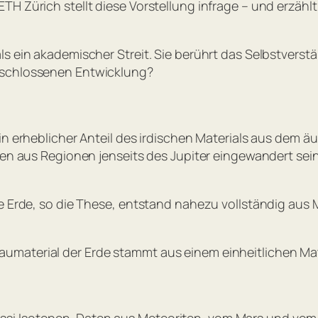
TH Zürich stellt diese Vorstellung infrage – und erzä
s ein akademischer Streit. Sie berührt das Selbstverstä
eschlossenen Entwicklung?
 ein erheblicher Anteil des irdischen Materials aus de
lten aus Regionen jenseits des Jupiter eingewandert sei
ie Erde, so die These, entstand nahezu vollständig aus 
material der Erde stammt aus einem einheitlichen Mate
si Isotopen-Daten aus Meteoriten, vom Mars und vom A