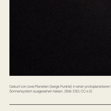
Geburt von zwei Planeten (beige Punkte) in einer protoplanetaren
Sonnensystem ausgesehen haben. (Bild: ESO, CC 4.0)