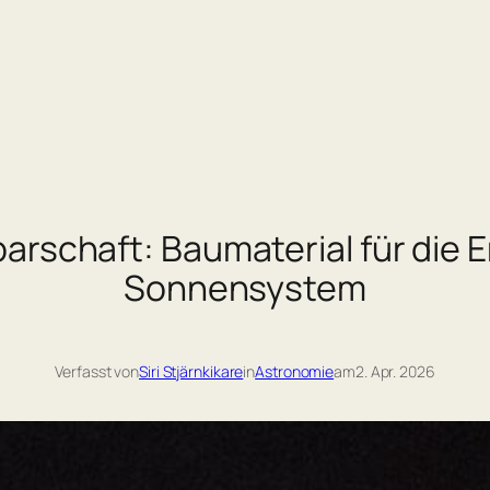
barschaft: Baumaterial für die
Sonnensystem
Verfasst von
Siri Stjärnkikare
in
Astronomie
am
2. Apr. 2026