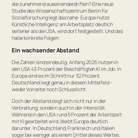
die zunehmend auseinanderdriften? Eine neue
Studie des Wissenschaftszentrum Berlin für
Sozialforschung legt das nahe: Europa nutze
Künstliche Intelligenz am Arbeitsplatz deutlich
seltener als die USA, wird dort festgestellt. Und das
habe konkrete Folgen.
Ein wachsender Abstand
Die Zahlen sind eindeutig: Anfang 2026 nutzen in
den USA 43 Prozent der Beschäftigten KI im Job. In
Europa sind es im Schnitt nur 32 Prozent.
Deutschland liegt genau in diesem Mittelfeld –
weder Vorreiter noch Schlusslicht.
Doch der Abstand zeigt sich nicht nur in der
Verbreitung, sondern auch in der Intensität.
Während in den USA rund 5 Prozent der Arbeitszeit
mit KI gearbeitet wird, bleibt Europa deutlich
darunter. In Deutschland, Frankreich und Italien
sogar bei weniger als einem Drittel dieses Wertes.