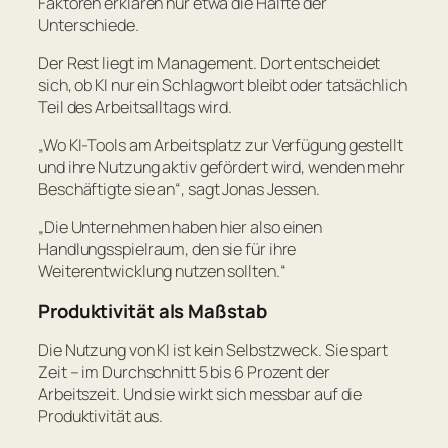
Faktoren erklären nur etwa die Hälfte der
Unterschiede.
Der Rest liegt im Management. Dort entscheidet
sich, ob KI nur ein Schlagwort bleibt oder tatsächlich
Teil des Arbeitsalltags wird.
„Wo KI-Tools am Arbeitsplatz zur Verfügung gestellt
und ihre Nutzung aktiv gefördert wird, wenden mehr
Beschäftigte sie an“
, sagt Jonas Jessen.
„Die Unternehmen haben hier also einen
Handlungsspielraum, den sie für ihre
Weiterentwicklung nutzen sollten.“
Produktivität als Maßstab
Die Nutzung von KI ist kein Selbstzweck. Sie spart
Zeit – im Durchschnitt 5 bis 6 Prozent der
Arbeitszeit. Und sie wirkt sich messbar auf die
Produktivität aus.