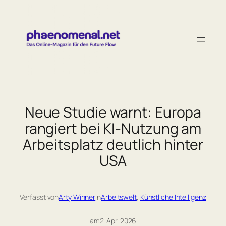
Zum
Inhalt
springen
Neue Studie warnt: Europa
rangiert bei KI-Nutzung am
Arbeitsplatz deutlich hinter
USA
Verfasst von
Arty Winner
in
Arbeitswelt
, 
Künstliche Intelligenz
am
2. Apr. 2026