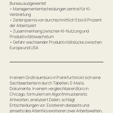
Bureau ausgewertet
• Managemententscheidungen zentral für KI-
Verbreitung
• Zeitersparnis von durchschnittlich 5 bis 6 Prozent
der Arbeitszeit
• Zusammenhang zwischen KI-Nutzung und
Produktivitätswachstum
• Gefahr wachsender Produktivitätslücke zwischen
Europa und USA
In einem Großraumbüro in Frankfurt klickt sich eine
Sachbearbeiterin durch Tabellen, E-Mails,
Dokumente. In einem vergleichbaren Büro in
Chicago, formuliert ein Algorithmus bereits
Antworten, analysiert Daten, schlägt
Entscheidungen vor. Existieren diesseits und
jenseits des Atlantiks existieren zwei Arbeitswelten,