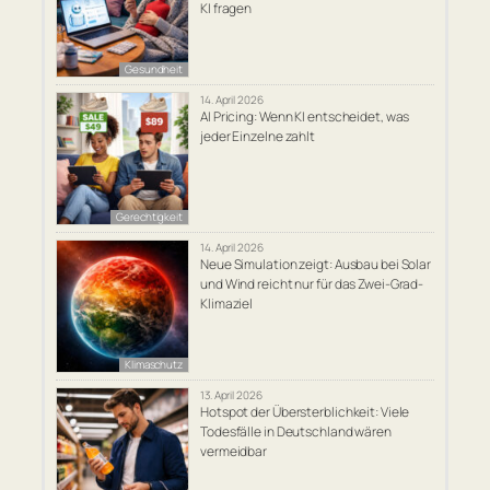
KI fragen
Gesundheit
14. April 2026
AI Pricing: Wenn KI entscheidet, was
jeder Einzelne zahlt
Gerechtigkeit
14. April 2026
Neue Simulation zeigt: Ausbau bei Solar
und Wind reicht nur für das Zwei-Grad-
Klimaziel
Klimaschutz
13. April 2026
Hotspot der Übersterblichkeit: Viele
Todesfälle in Deutschland wären
vermeidbar