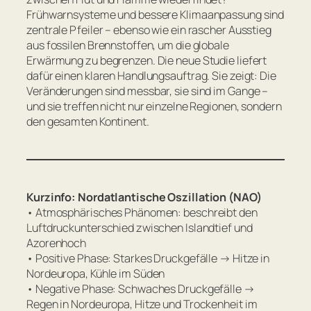
Frühwarnsysteme und bessere Klimaanpassung sind
zentrale Pfeiler – ebenso wie ein rascher Ausstieg
aus fossilen Brennstoffen, um die globale
Erwärmung zu begrenzen. Die neue Studie liefert
dafür einen klaren Handlungsauftrag. Sie zeigt: Die
Veränderungen sind messbar, sie sind im Gange –
und sie treffen nicht nur einzelne Regionen, sondern
den gesamten Kontinent.
Kurzinfo: Nordatlantische Oszillation (NAO)
• Atmosphärisches Phänomen: beschreibt den
Luftdruckunterschied zwischen Islandtief und
Azorenhoch
• Positive Phase: Starkes Druckgefälle → Hitze in
Nordeuropa, Kühle im Süden
• Negative Phase: Schwaches Druckgefälle →
Regen in Nordeuropa, Hitze und Trockenheit im