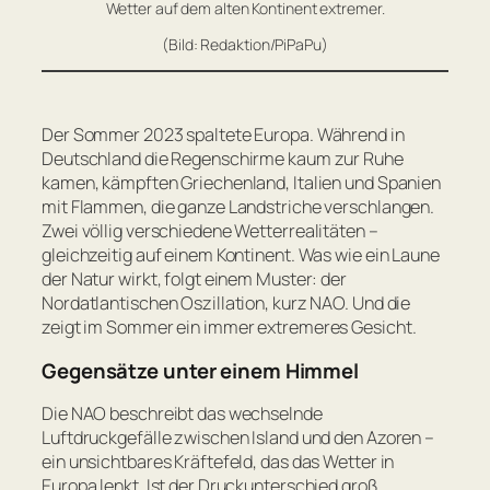
Wetter auf dem alten Kontinent extremer.
(Bild: Redaktion/PiPaPu)
Der Sommer 2023 spaltete Europa. Während in
Deutschland die Regenschirme kaum zur Ruhe
kamen, kämpften Griechenland, Italien und Spanien
mit Flammen, die ganze Landstriche verschlangen.
Zwei völlig verschiedene Wetterrealitäten –
gleichzeitig auf einem Kontinent. Was wie ein Laune
der Natur wirkt, folgt einem Muster: der
Nordatlantischen Oszillation, kurz NAO. Und die
zeigt im Sommer ein immer extremeres Gesicht.
Gegensätze unter einem Himmel
Die NAO beschreibt das wechselnde
Luftdruckgefälle zwischen Island und den Azoren –
ein unsichtbares Kräftefeld, das das Wetter in
Europa lenkt. Ist der Druckunterschied groß,