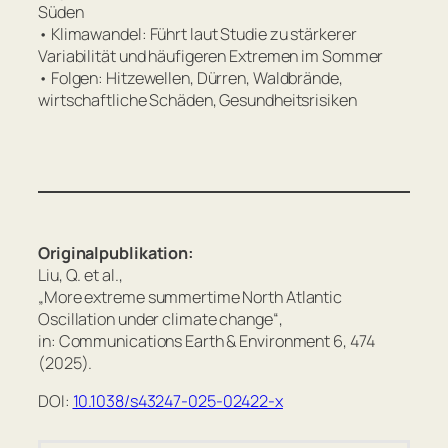
Süden
• Klimawandel: Führt laut Studie zu stärkerer
Variabilität und häufigeren Extremen im Sommer
• Folgen: Hitzewellen, Dürren, Waldbrände,
wirtschaftliche Schäden, Gesundheitsrisiken
Originalpublikation:
Liu, Q. et al.,
„More extreme summertime North Atlantic
Oscillation under climate change“,
in: Communications Earth & Environment 6, 474
(2025).
DOI:
10.1038/s43247-025-02422-x