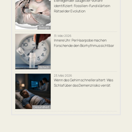
Eierlegender Säugetier-Vorfahr
identifiziert: Fossilien-Fund klärt ein
Rätsel der Evolution
Biologie
31. März 2026
Innere Uhr: Per Haarpobe machen
Forschende den Biorhythmus sichtbar
Biotech
23. März 2026
Wenn das Gehirn schneller altert: Was
Schlaf über das Demenzrisiko verrät
Gesundheit