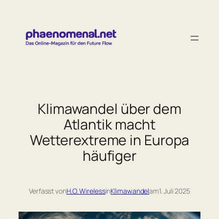
Zum
Inhalt
springen
Klimawandel über dem
Atlantik macht
Wetterextreme in Europa
häufiger
Verfasst von
H.O. Wireless
in
Klimawandel
am
1. Juli 2025