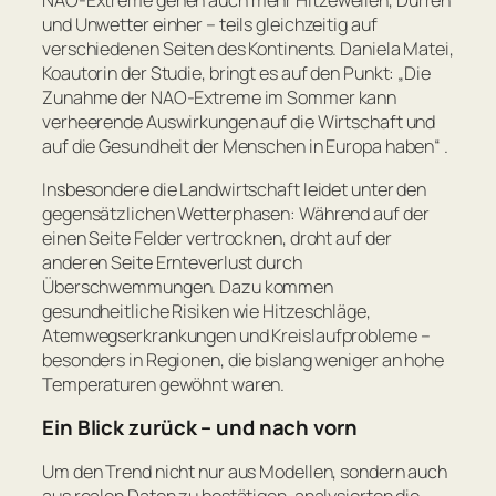
NAO-Extreme gehen auch mehr Hitzewellen, Dürren
und Unwetter einher – teils gleichzeitig auf
verschiedenen Seiten des Kontinents. Daniela Matei,
Koautorin der Studie, bringt es auf den Punkt: „
Die
Zunahme der NAO-Extreme im Sommer kann
verheerende Auswirkungen auf die Wirtschaft und
auf die Gesundheit der Menschen in Europa haben
“ .
Insbesondere die Landwirtschaft leidet unter den
gegensätzlichen Wetterphasen: Während auf der
einen Seite Felder vertrocknen, droht auf der
anderen Seite Ernteverlust durch
Überschwemmungen. Dazu kommen
gesundheitliche Risiken wie Hitzeschläge,
Atemwegserkrankungen und Kreislaufprobleme –
besonders in Regionen, die bislang weniger an hohe
Temperaturen gewöhnt waren.
Ein Blick zurück – und nach vorn
Um den Trend nicht nur aus Modellen, sondern auch
aus realen Daten zu bestätigen, analysierten die