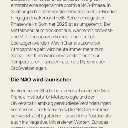
entsteht eine sogenannte positive NAO-Phase: In
Südeuropa bleibt es vergleichsweise kühl, im Norden
hingegen trocken und heiß. Bei einer negativen
Phase wie im Sommer 2023 ist es umgekehrt: Der
Mittelmeerraum trocknet aus, während Nordwest-
und Mitteleuropa von kühler, feuchter Luft
überzogen werden. Was früher als Laune der
Atmosphäre galt, wird heute immer mehr zum
Signal: Der Klimawandel verändert nicht nur
Temperaturen – sondern auch die Dynamik der
Großwetterlagen.
Die NAO wird launischer
In einer neuen Studie haben Forschende des Max-
Planck-Instituts für Meteorologie und der
Universität Hamburg genau diese Veränderungen
vermessen. Ihre Erkenntnis: Die NAO im Sommer
schwankt künftig stärker – sowohl ins Positive als
auch ins Negative. Mit anderen Worten: Europas