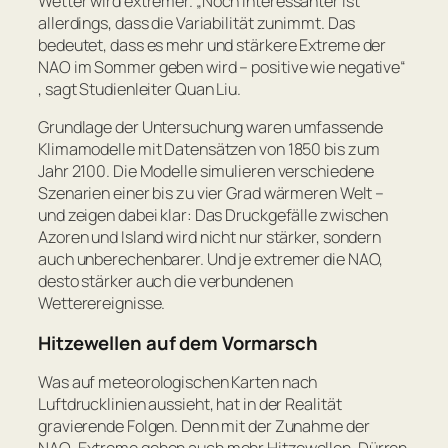
Wetter wird extremer. „
Noch interessanter ist
allerdings, dass die Variabilität zunimmt. Das
bedeutet, dass es mehr und stärkere Extreme der
NAO im Sommer geben wird – positive wie negative
“
, sagt Studienleiter Quan Liu.
Grundlage der Untersuchung waren umfassende
Klimamodelle mit Datensätzen von 1850 bis zum
Jahr 2100. Die Modelle simulieren verschiedene
Szenarien einer bis zu vier Grad wärmeren Welt –
und zeigen dabei klar: Das Druckgefälle zwischen
Azoren und Island wird nicht nur stärker, sondern
auch unberechenbarer. Und je extremer die NAO,
desto stärker auch die verbundenen
Wetterereignisse.
Hitzewellen auf dem Vormarsch
Was auf meteorologischen Karten nach
Luftdrucklinien aussieht, hat in der Realität
gravierende Folgen. Denn mit der Zunahme der