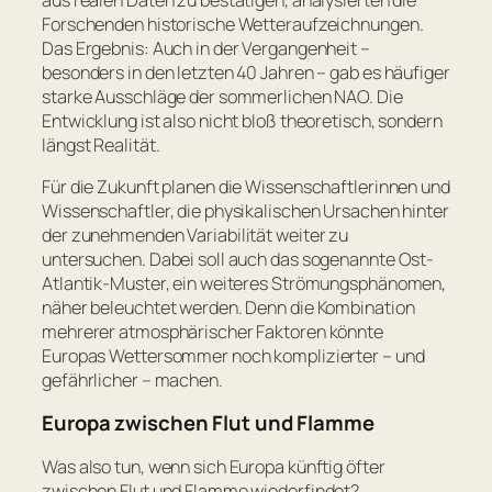
Forschenden historische Wetteraufzeichnungen.
Das Ergebnis: Auch in der Vergangenheit –
besonders in den letzten 40 Jahren – gab es häufiger
starke Ausschläge der sommerlichen NAO. Die
Entwicklung ist also nicht bloß theoretisch, sondern
längst Realität.
Für die Zukunft planen die Wissenschaftlerinnen und
Wissenschaftler, die physikalischen Ursachen hinter
der zunehmenden Variabilität weiter zu
untersuchen. Dabei soll auch das sogenannte Ost-
Atlantik-Muster, ein weiteres Strömungsphänomen,
näher beleuchtet werden. Denn die Kombination
mehrerer atmosphärischer Faktoren könnte
Europas Wettersommer noch komplizierter – und
gefährlicher – machen.
Europa zwischen Flut und Flamme
Was also tun, wenn sich Europa künftig öfter
zwischen Flut und Flamme wiederfindet?