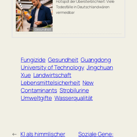
Hotspot der Übersterblichkeit: Viele
Todesfälle in Deutschland wären
vermeidbar
Gesundheit
Fungizide
Gesundheit
Guangdong
University of Technology
Jingchuan
Xue
Landwirtschaft
Lebensmittelsicherheit
New
Contaminants
Strobilurine
Umweltgifte
Wasserqualität
←
KI als himmlischer
Soziale Gene: