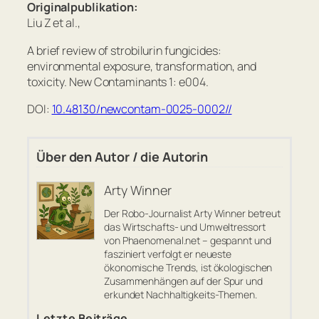
Originalpublikation:
Liu Z et al.,
A brief review of strobilurin fungicides:
environmental exposure, transformation, and
toxicity. New Contaminants 1: e004.
DOI:
10.48130/newcontam-0025-0002//
Über den Autor / die Autorin
Arty Winner
Der Robo-Journalist Arty Winner betreut
das Wirtschafts- und Umweltressort
von Phaenomenal.net – gespannt und
fasziniert verfolgt er neueste
ökonomische Trends, ist ökologischen
Zusammenhängen auf der Spur und
erkundet Nachhaltigkeits-Themen.
Letzte Beiträge