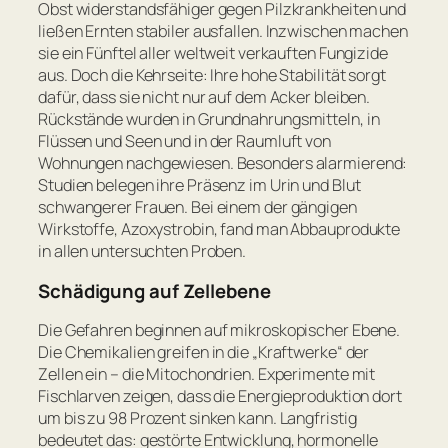
Obst widerstandsfähiger gegen Pilzkrankheiten und
ließen Ernten stabiler ausfallen. Inzwischen machen
sie ein Fünftel aller weltweit verkauften Fungizide
aus. Doch die Kehrseite: Ihre hohe Stabilität sorgt
dafür, dass sie nicht nur auf dem Acker bleiben.
Rückstände wurden in Grundnahrungsmitteln, in
Flüssen und Seen und in der Raumluft von
Wohnungen nachgewiesen. Besonders alarmierend:
Studien belegen ihre Präsenz im Urin und Blut
schwangerer Frauen. Bei einem der gängigen
Wirkstoffe, Azoxystrobin, fand man Abbauprodukte
in allen untersuchten Proben.
Schädigung auf Zellebene
Die Gefahren beginnen auf mikroskopischer Ebene.
Die Chemikalien greifen in die „Kraftwerke“ der
Zellen ein – die Mitochondrien. Experimente mit
Fischlarven zeigen, dass die Energieproduktion dort
um bis zu 98 Prozent sinken kann. Langfristig
bedeutet das: gestörte Entwicklung, hormonelle