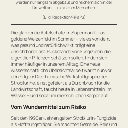
werden nur langsam abgebaut und reichern sich in der
Umwelt an – bis hin zum Menschen.
(Bild: Redaktion/PiPaPu)
Die glänzende Apfelschale im Supermarkt, das
goldene Weizenfeld im Sommer – vieles von dem,
was gesund und natürlich wirkt, trägt eine
unsichtbare Last. Rückstände von Fungiziden, die
eigentlich Pflanzen schützen sollen, finden sich
immer häufiger in unserem Alltag. Eine neue
wissenschaftliche Übersichtsarbeit warnt nun vor
den Folgen: Die chemische Wirkstoffgruppe der
Strobilurine, einst gefeiert als Durchbruch für die
Landwirtschaft, taucht heute in Lebensmitteln, im
Wasser – und sogar im menschlichen Körper auf.
Vom Wundermittel zum Risiko
Seit den 1990er-Jahren galten Strobilurin-Fungizide
als Hoffnungsträger. Sie machten Getreide, Reis und