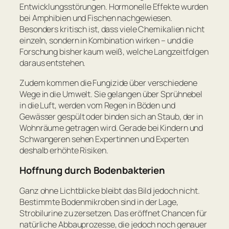
Entwicklungsstörungen. Hormonelle Effekte wurden
bei Amphibien und Fischen nachgewiesen.
Besonders kritisch ist, dass viele Chemikalien nicht
einzeln, sondern in Kombination wirken – und die
Forschung bisher kaum weiß, welche Langzeitfolgen
daraus entstehen.
Zudem kommen die Fungizide über verschiedene
Wege in die Umwelt. Sie gelangen über Sprühnebel
in die Luft, werden vom Regen in Böden und
Gewässer gespült oder binden sich an Staub, der in
Wohnräume getragen wird. Gerade bei Kindern und
Schwangeren sehen Expertinnen und Experten
deshalb erhöhte Risiken.
Hoffnung durch Bodenbakterien
Ganz ohne Lichtblicke bleibt das Bild jedoch nicht.
Bestimmte Bodenmikroben sind in der Lage,
Strobilurine zu zersetzen. Das eröffnet Chancen für
natürliche Abbauprozesse, die jedoch noch genauer