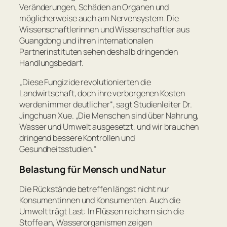
Veränderungen, Schäden an Organen und
möglicherweise auch am Nervensystem. Die
Wissenschaftlerinnen und Wissenschaftler aus
Guangdong und ihren internationalen
Partnerinstituten sehen deshalb dringenden
Handlungsbedarf.
„Diese Fungizide revolutionierten die
Landwirtschaft, doch ihre verborgenen Kosten
werden immer deutlicher“
, sagt Studienleiter Dr.
Jingchuan Xue.
„Die Menschen sind über Nahrung,
Wasser und Umwelt ausgesetzt, und wir brauchen
dringend bessere Kontrollen und
Gesundheitsstudien.“
Belastung für Mensch und Natur
Die Rückstände betreffen längst nicht nur
Konsumentinnen und Konsumenten. Auch die
Umwelt trägt Last: In Flüssen reichern sich die
Stoffe an, Wasserorganismen zeigen