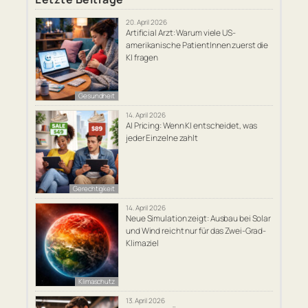
20. April 2026
Artificial Arzt: Warum viele US-
amerikanische PatientInnen zuerst die
KI fragen
Gesundheit
14. April 2026
AI Pricing: Wenn KI entscheidet, was
jeder Einzelne zahlt
Gerechtigkeit
14. April 2026
Neue Simulation zeigt: Ausbau bei Solar
und Wind reicht nur für das Zwei-Grad-
Klimaziel
Klimaschutz
13. April 2026