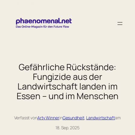
Zum
Inhalt
springen
Gefährliche Rückstände:
Fungizide aus der
Landwirtschaft landen im
Essen – und im Menschen
Verfasst von
Arty Winner
in
Gesundheit
, 
Landwirtschaft
am
18. Sep. 2025