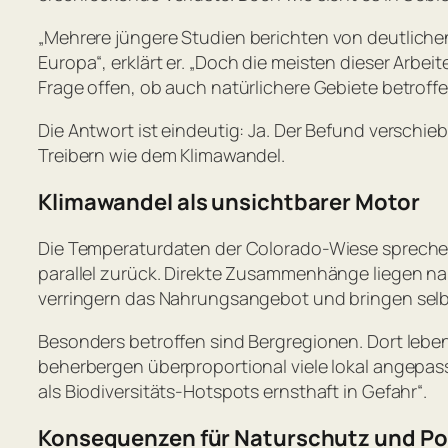
„
Mehrere jüngere Studien berichten von deutliche
Europa
“, erklärt er. „
Doch die meisten dieser Arbeit
Frage offen, ob auch natürlichere Gebiete betroffe
Die Antwort ist eindeutig: Ja. Der Befund verschi
Treibern wie dem Klimawandel.
Klimawandel als unsichtbarer Motor
Die Temperaturdaten der Colorado-Wiese sprechen
parallel zurück. Direkte Zusammenhänge liegen n
verringern das Nahrungsangebot und bringen selbst
Besonders betroffen sind Bergregionen. Dort lebe
beherbergen überproportional viele lokal angepass
als Biodiversitäts-Hotspots ernsthaft in Gefahr
“.
Konsequenzen für Naturschutz und Pol