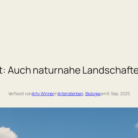
: Auch naturnahe Landschaften 
Verfasst von
Arty Winner
in
Artensterben
, 
Biologie
am
9. Sep. 2025