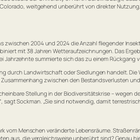
 Colorado, weitgehend unberührt von direkter Nutzung, 
s zwischen 2004 und 2024 die Anzahl fliegender Insekt
niert mit 38 Jahren Wetteraufzeichnungen. Das Ergebnis
ei Jahrzehnte summierte sich das zu einem Rückgang v
g durch Landwirtschaft oder Siedlungen handelt. Die W
en Zusammenhang zwischen den Bestandsverlusten un
heinbare Stellung in der Biodiversitätskrise – wegen de
“, sagt Sockman. „
Sie sind notwendig, damit terrestris
f stark vom Menschen veränderte Lebensräume. Straßenrä
eten aus, die vergleichsweise unberührt sind? Genau hi