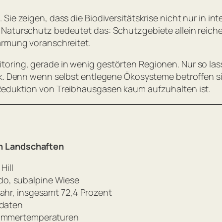
Sie zeigen, dass die Biodiversitätskrise nicht nur in i
Naturschutz bedeutet das: Schutzgebiete allein reichen
ärmung voranschreitet.
ring, gerade in wenig gestörten Regionen. Nur so lass
k. Denn wenn selbst entlegene Ökosysteme betroffen sind,
Reduktion von Treibhausgasen kaum aufzuhalten ist.
en Landschaften
Hill
o, subalpine Wiese
ahr, insgesamt 72,4 Prozent
rdaten
 Sommertemperaturen