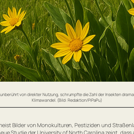
nberührt von direkter Nutzung, schrumpfte die Zahl der Insekten dramat
Klimawandel. (Bild: Redaktion/PiPaPu)
eist Bilder von Monokulturen, Pestiziden und Straßenl
 neue Studie der University of North Carolina zeigt, d