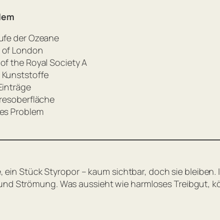
blem
äufe der Ozeane
y of London
of the Royal Society A
 Kunststoffe
Einträge
eresoberfläche
des Problem
e, ein Stück Styropor – kaum sichtbar, doch sie bleiben.
 und Strömung. Was aussieht wie harmloses Treibgut, 