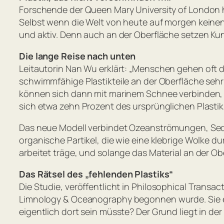
Forschende der Queen Mary University of London h
Selbst wenn die Welt von heute auf morgen keinen 
und aktiv. Denn auch an der Oberfläche setzen Kuns
Die lange Reise nach unten
Leitautorin Nan Wu erklärt:
„Menschen gehen oft da
schwimmfähige Plastikteile an der Oberfläche sehr
können sich dann mit marinem Schnee verbinden, u
sich etwa zehn Prozent des ursprünglichen Plastik
Das neue Modell verbindet Ozeanströmungen, Sedi
organische Partikel, die wie eine klebrige Wolke du
arbeitet träge, und solange das Material an der Ob
Das Rätsel des „fehlenden Plastiks“
Die Studie, veröffentlicht in
Philosophical Transact
Limnology & Oceanography
begonnen wurde. Sie er
eigentlich dort sein müsste? Der Grund liegt in 