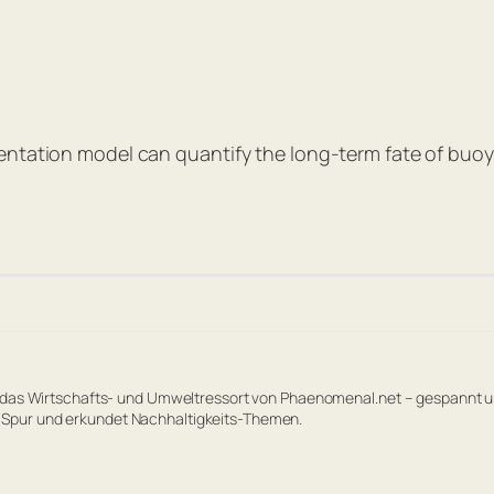
ntation model can quantify the long-term fate of buoyan
 das Wirtschafts- und Umweltressort von Phaenomenal.net – gespannt und
Spur und erkundet Nachhaltigkeits-Themen.