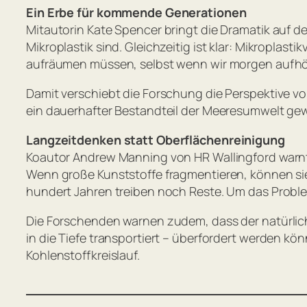
Ein Erbe für kommende Generationen
Mitautorin Kate Spencer bringt die Dramatik auf d
Mikroplastik sind. Gleichzeitig ist klar: Mikropl
aufräumen müssen, selbst wenn wir morgen aufhört
Damit verschiebt die Forschung die Perspektive vo
ein dauerhafter Bestandteil der Meeresumwelt gewo
Langzeitdenken statt Oberflächenreinigung
Koautor Andrew Manning von HR Wallingford warn
Wenn große Kunststoffe fragmentieren, können si
hundert Jahren treiben noch Reste. Um das Problem
Die Forschenden warnen zudem, dass der natürlic
in die Tiefe transportiert – überfordert werden kö
Kohlenstoffkreislauf.