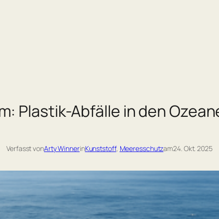
: Plastik-Abfälle in den Ozea
Verfasst von
Arty Winner
in
Kunststoff
, 
Meeresschutz
am
24. Okt. 2025