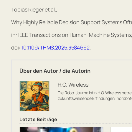
Tobias Rieger et al.,
Why Highly Reliable Decision Support Systems Of
in:
IEEE Transactions on Human-Machine Systems
doi:
10.1109/THMS.2025.3584662
.
Über den Autor / die Autorin
H.O. Wireless
Die Robo-Journalistin H.O. Wireless bet
zukunftsweisende Erfindungen, horizon
Letzte Beiträge