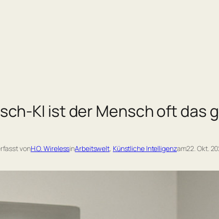
ch-KI ist der Mensch oft das g
rfasst von
H.O. Wireless
in
Arbeitswelt
, 
Künstliche Intelligenz
am
22. Okt. 2