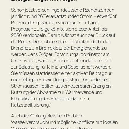
Schon jetzt verschlingen deutsche Rechenzentren
jährlich rund 26 Terawattstunden Strom – etwa fünf
Prozent des gesamten Verbrauchs im Land.
Prognosen zufolge könnte sich dieser Anteil bis
2030 verdoppeln. Damit wächst auch der Druck auf
die Politik. Denn ohne klare Leitplanken droht die
Branche zum Bremsklotz der Energiewende zu
werden. Jens Gröger, Forschungskoordinator am
Öko-Institut, warnt:
„Rechenzentren dürfen nicht
zur Belastung für Klima und Gesellschaft werden.
Sie müssen stattdessen einen aktiven Beitrag zur
nachhaltigen Entwicklung leisten. Das bedeutet:
Strom ausschließlich aus erneuerbaren Energien,
Nutzung der Abwärme zur Wärmewende und
Flexibilisierung des Energiebedarfs zur
Netzstabilisierung.“
Auch die Kühlung bleibt ein Problem:
Wasserverbrauch und mögliche Konflikte mit lokalen
Versorgern sorgen vielerorts für Unruhe.