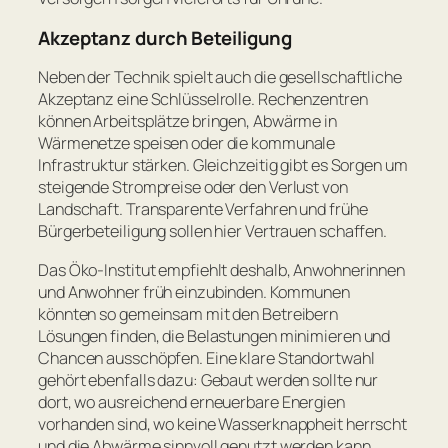
Akzeptanz durch Beteiligung
Neben der Technik spielt auch die gesellschaftliche
Akzeptanz eine Schlüsselrolle. Rechenzentren
können Arbeitsplätze bringen, Abwärme in
Wärmenetze speisen oder die kommunale
Infrastruktur stärken. Gleichzeitig gibt es Sorgen um
steigende Strompreise oder den Verlust von
Landschaft. Transparente Verfahren und frühe
Bürgerbeteiligung sollen hier Vertrauen schaffen.
Das Öko-Institut empfiehlt deshalb, Anwohnerinnen
und Anwohner früh einzubinden. Kommunen
könnten so gemeinsam mit den Betreibern
Lösungen finden, die Belastungen minimieren und
Chancen ausschöpfen. Eine klare Standortwahl
gehört ebenfalls dazu: Gebaut werden sollte nur
dort, wo ausreichend erneuerbare Energien
vorhanden sind, wo keine Wasserknappheit herrscht
und die Abwärme sinnvoll genutzt werden kann.