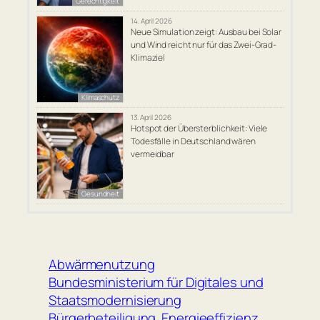
Gerechtigkeit
14. April 2026
Neue Simulation zeigt: Ausbau bei Solar
und Wind reicht nur für das Zwei-Grad-
Klimaziel
Klimaschutz
13. April 2026
Hotspot der Übersterblichkeit: Viele
Todesfälle in Deutschland wären
vermeidbar
Gesundheit
Abwärmenutzung
Bundesministerium für Digitales und
Staatsmodernisierung
Bürgerbeteiligung
Energieeffizienz