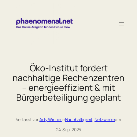
Zum
Inhalt
springen
Öko-Institut fordert
nachhaltige Rechenzentren
– energieeffizient & mit
Bürgerbeteiligung geplant
Verfasst von
Arty Winner
in
Nachhaltigkeit
, 
Netzwerke
am
24. Sep. 2025