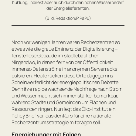
Kühlung, indirekt aber auch durch den hohen Wasserbedarf
der Energielieferanten.
(Bild: Redaktion/PiPaPu)
Noch vor wenigen Jahren waren Rechenzentren so
etwas wie die graue Eminenz der Digitalisierung –
fensterlose Gebäude im städtebaulichen
Nirgendwo, in denen fern von der Öffentlichkeit
immenso Datenströme in anonymen Serverracks
pulsieren. Heute rücken diese Orte dagegen ins
Scheinwerferlicht der energiepolitischen Debatte.
Denn ihre rapide wachsende Nachfrage nach Strom
und Wasser macht sich immer stärker bemerkbar,
während Städte und Gemeinden um Flächen und
Ressourcen ringen. Nun legt das Öko-Institut ein
Policy Brief vor, das den Kurs für eine nationale
Rechenzentrumsstrategie mitprägen soll.
Energiehunger mit Folgen