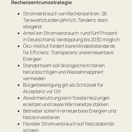
Rechenzentrumsstrategie
Stromverbrauch von Rechenzentren: 26
Terawattstunden jährlich, Tendenz stark
steigend
Anteil am Stromverbrauch: rund fünf Prozent
in Deutschland, Verdopplung bis 2030 möglich
Öko-Institut fordert klare Mindeststandards
für Effizienz, Transparenz und erneuerbare
Energien
Standortwahl soll ökologische Kriterien
berücksichtigen und Wasserknappheit
vermeiden
Bürgerbeteiligung gilt als Schlüssel für
Akzeptanz vor Ort
Abwärmenutzung kann fossile Heizungen
ersetzen und lokale Wärmenetze stärken
Betreiber sollen in erneuerbare Energien und
Netze investieren
Flexibler Stromverbrauch soll Netzstabilität
sichern