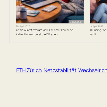
Gesundheit
20. April 2026
14. April 2026
Artificial Arzt: Warum viele US-amerikanische
AI Pricing: W
PatientInnen zuerst die KI fragen
zahlt
ETH Zürich
Netzstabilität
Wechselric