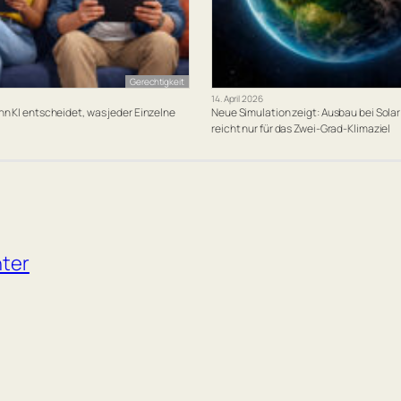
Gerechtigkeit
14. April 2026
enn KI entscheidet, was jeder Einzelne
Neue Simulation zeigt: Ausbau bei Sola
reicht nur für das Zwei-Grad-Klimaziel
hter