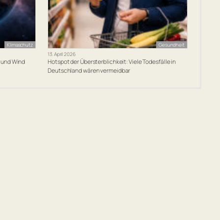
Klimaschutz
Gesundheit
13. April 2026
r und Wind
Hotspot der Übersterblichkeit: Viele Todesfälle in
Deutschland wären vermeidbar