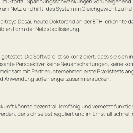
 im Störfall Spannungsschwankungen vorübergehend h
ge am Netz und hilft, das System im Gleichgewicht zu hal
Maitraya Desai, heute Doktorand an der ETH, erkannte 
blen Form der Netzstabilisierung.
 getestet. Die Software ist so konzipiert, dass sie sich
eressante Perspektive: keine Neuanschaffungen, keine k
emeinsam mit Partnerunternehmen erste Praxistests ang
 und Anwendung sollen enger zusammenrücken.
kunft könnte dezentral, lernfähig und vernetzt funktion
werden, der sich selbst reguliert und im Ernstfall schne