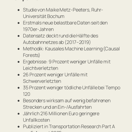
Studie von Maike Metz-Peeters, Ruhr-
Universität Bochum
Erstmals neue belastbare Daten seit den
1970er-Jahren
Datensatz deckt rund die Hälfte des
Autobahnnetzes ab (2017–2019)
Methodik: Kausales Machine Learning (Causal
Forests)
Ergebnisse: 9 Prozent weniger Unfälle mit
Leichtverletzten
26 Prozent weniger Unfälle mit
Schwerverletzten
35 Prozent weniger tödliche Unfälle bei Tempo
120
Besonders wirksam auf wenig befahrenen
Strecken und an Ein-/Ausfahrten
Jährlich 216 Millionen Euro geringere
Unfallkosten
Publiziert in
Transportation Research Part A