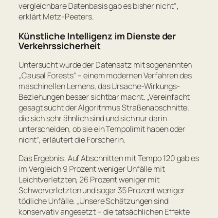
vergleichbare Datenbasis gab es bisher nicht“
,
erklärt Metz-Peeters.
Künstliche Intelligenz im Dienste der
Verkehrssicherheit
Untersucht wurde der Datensatz mit sogenannten
„Causal Forests“ – einem modernen Verfahren des
maschinellen Lernens, das Ursache-Wirkungs-
Beziehungen besser sichtbar macht.
„Vereinfacht
gesagt sucht der Algorithmus Straßenabschnitte,
die sich sehr ähnlich sind und sich nur darin
unterscheiden, ob sie ein Tempolimit haben oder
nicht“
, erläutert die Forscherin.
Das Ergebnis: Auf Abschnitten mit Tempo 120 gab es
im Vergleich 9 Prozent weniger Unfälle mit
Leichtverletzten, 26 Prozent weniger mit
Schwerverletzten und sogar 35 Prozent weniger
tödliche Unfälle.
„Unsere Schätzungen sind
konservativ angesetzt – die tatsächlichen Effekte