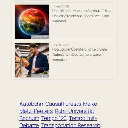
14. April 2026
Neue Simulation zeigt: Ausbau bei Solar
und Wind reicht nur für das Zwei-Grad-
Klimaziel
Klimaschutz
13. April 2026
Hotspot der Übersterblichkeit: Viele
Todesfälle in Deutschland wären
vermeidbar
Gesundheit
Autobahn
Causal Forests
Maike
Metz-Peeters
Ruhr-Universität
Bochum
Tempo 120
Tempolimit-
Debatte
Transportation Research