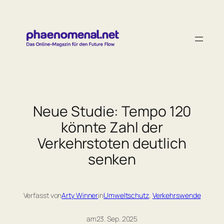
Zum
Inhalt
springen
Neue Studie: Tempo 120
könnte Zahl der
Verkehrstoten deutlich
senken
Verfasst von
Arty Winner
in
Umweltschutz
, 
Verkehrswende
am
23. Sep. 2025