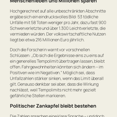
Menschenleben und Millionen sparen
Hochgerechnet auf alle unbeschränkten Abschnitte
ergäbe sich ein eindrucksvolles Bild: 53 tödliche
Unfälle mit 58 Toten weniger pro Jahr, dazu fast 900
Schwerverletzte und über 1.300 Leichtverletzte, die
vermieden würden. Der volkswirtschaftliche Nutzen
liegt bei etwa 216 Millionen Euro jährlich.
Doch die Forscherin warnt vor vorschnellen
Schlüssen:
„Ob sich die Ergebnisse eins zu eins auf
ein generelles Tempolimit übertragen lassen, bleibt
offen. Fahrgewohnheiten könnten sich ändern – im
Positiven wie im Negativen.“
Möglich sei, dass
Unfallzahlen stärker sinken, wenn das Limit überall
gilt. Genauso denkbar sei aber, dass die Wirkung
nachlässt, weil Tempolimits nicht mehr gezielt
gefährliche Stellen markieren.
Politischer Zankapfel bleibt bestehen
Die Zahlen sprechen eine klare Sprache – und doch