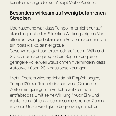
könnten noch größer sein“
, sagt Metz-Peeters.
Besonders wirksam auf wenig befahrenen
Strecken
Überraschend war, dass Tempolimits nicht nur auf
stark frequentierten Strecken Wirkung zeigten. Vor
allem auf weniger befahrenen Autobahnabschnitten
sinkt das Risiko, da hier große
Geschwindigkeitsunterschiede auftreten. Während
Stoßzeiten dagegen spielt die Begrenzung eine
geringere Rolle, weil Staus ohnehin verhindern, dass
Autos weit über 120 hinaus beschleunigen.
Metz-Peeters widerspricht damit Empfehlungen,
Tempo 120 nur flexibel einzusetzen:
„Gerade in
Zeiten mit geringerem Verkehrsaufkommen
entfaltet das Limit seine Wirkung.“
Auch Ein- und
Ausfahrten zählen zu den besonders heiklen Zonen,
in denen Geschwindigkeitsbegrenzungen helfen.