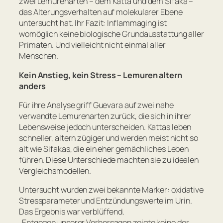
zwei Lemurenarten – dem Katta und dem Sifaka –
das Alterungsverhalten auf molekularer Ebene
untersucht hat. Ihr Fazit: Inflammaging ist
womöglich keine biologische Grundausstattung aller
Primaten. Und vielleicht nicht einmal aller
Menschen.
Kein Anstieg, kein Stress – Lemuren altern
anders
Für ihre Analyse griff Guevara auf zwei nahe
verwandte Lemurenarten zurück, die sich in ihrer
Lebensweise jedoch unterscheiden. Kattas leben
schneller, altern zügiger und werden meist nicht so
alt wie Sifakas, die ein eher gemächliches Leben
führen. Diese Unterschiede machten sie zu idealen
Vergleichsmodellen.
Untersucht wurden zwei bekannte Marker: oxidative
Stressparameter und Entzündungswerte im Urin.
Das Ergebnis war verblüffend.
„
Entgegen unserer Vorhersagen zeigte keine der