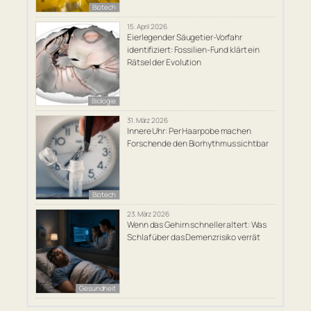
Biotech
15. April 2026
Eierlegender Säugetier-Vorfahr
identifiziert: Fossilien-Fund klärt ein
Rätsel der Evolution
Biologie
31. März 2026
Innere Uhr: Per Haarpobe machen
Forschende den Biorhythmus sichtbar
Biotech
23. März 2026
Wenn das Gehirn schneller altert: Was
Schlaf über das Demenzrisiko verrät
Gesundheit