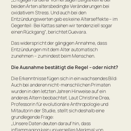
beiden Arten altersbedingte Veränderungen bei
oxidativem Stress. Und auch bei den
Entzündungswerten gab es keine Alterseffekte – im
Gegenteil: Bei Kattas sahen wir tendenziell sogar
einen Rückgang
“, berichtet Guevara.
Das widerspricht der gängigen Annahme, dass
Entzündungen mit dem Alter automatisch
zunehmen – zumindest beim Menschen.
Die Ausnahme bestätigt die Regel – oder nicht?
Die Erkenntnisse fügen sich in ein wachsendes Bild:
Auch bei anderen nicht-menschlichen Primaten
wurden in den letzten Jahren Hinweise auf ein
anderes Altern beobachtet. Laut Christine Drea,
Professorin für evolutionäre Anthropologie und
Mitautorin der Studie, stellt sich deshalb eine
grundlegende Frage:
„
Unsere Daten deuten darauf hin, dass
inflammaging kein universelles Merkmal von