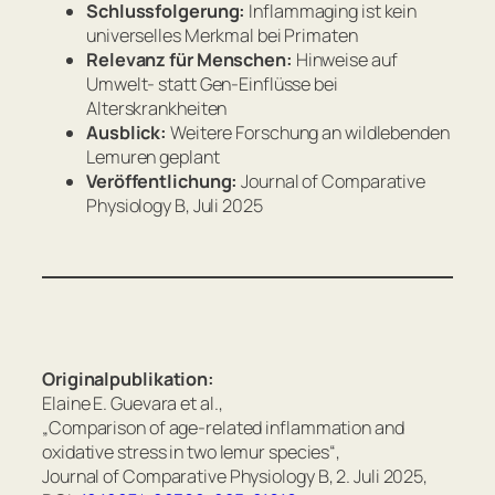
Schlussfolgerung:
Inflammaging ist kein
universelles Merkmal bei Primaten
Relevanz für Menschen:
Hinweise auf
Umwelt- statt Gen-Einflüsse bei
Alterskrankheiten
Ausblick:
Weitere Forschung an wildlebenden
Lemuren geplant
Veröffentlichung:
Journal of Comparative
Physiology B
, Juli 2025
Originalpublikation:
Elaine E. Guevara et al.,
„Comparison of age-related inflammation and
oxidative stress in two lemur species“,
Journal of Comparative Physiology B
, 2. Juli 2025,