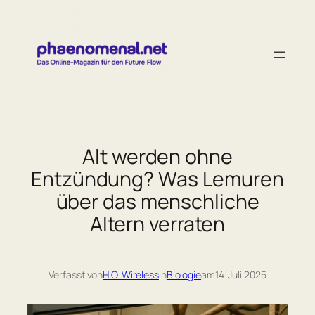
Zum
Inhalt
springen
Alt werden ohne
Entzündung? Was Lemuren
über das menschliche
Altern verraten
Verfasst von
H.O. Wireless
in
Biologie
am
14. Juli 2025