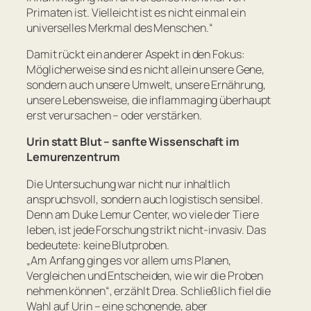
Primaten ist. Vielleicht ist es nicht einmal ein
universelles Merkmal des Menschen.
“
Damit rückt ein anderer Aspekt in den Fokus:
Möglicherweise sind es nicht allein unsere Gene,
sondern auch unsere Umwelt, unsere Ernährung,
unsere Lebensweise, die inflammaging überhaupt
erst verursachen – oder verstärken.
Urin statt Blut – sanfte Wissenschaft im
Lemurenzentrum
Die Untersuchung war nicht nur inhaltlich
anspruchsvoll, sondern auch logistisch sensibel.
Denn am Duke Lemur Center, wo viele der Tiere
leben, ist jede Forschung strikt nicht-invasiv. Das
bedeutete: keine Blutproben.
„
Am Anfang ging es vor allem ums Planen,
Vergleichen und Entscheiden, wie wir die Proben
nehmen können
“, erzählt Drea. Schließlich fiel die
Wahl auf Urin – eine schonende, aber