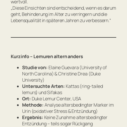
wertvoll.
„
Diese Einsichten sind entscheidend, wenn es darum
geht, Behinderung im Alter zu verringern und die
Lebensqualität in späteren Jahren zu verbessern.
“
Kurzinfo – Lemuren altern anders
Studie von:
Elaine Guevara (University of
North Carolina) & Christine Drea (Duke
University)
Untersuchte Arten:
Kattas (ring-tailed
lemurs) und Sifakas
Ort:
Duke Lemur Center, USA
Methode:
Analyse altersbedingter Marker im
Urin (oxidativer Stress & Entzündung)
Ergebnis:
Keine Zunahme altersbedingter
Entzündung – teils sogar Rückgang