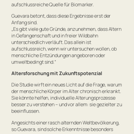
aufschlussreiche Quelle für Biomarker.
Guevara betont, dass diese Ergebnisse erst der
Anfang sind.
„
Es gibt viele gute Gründe, anzunehmen, dass Altern
in Gefangenschaft und in freier Wildbahn
unterschiedlich verläuft. Das allein ist
aufschlussreich, wenn wir untersuchen wollen, ob
menschliche Entzündungen angeboren oder
umweltbedingt sind.
“
Altersforschung mit Zukunftspotenzial
Die Studie wirft ein neues Licht auf die Frage, warum
der menschliche Körper im Alter chronisch erkrankt.
Sie könnte helfen, individuelle Alterungsprozesse
besser zu verstehen – und vor allem: sie gezielter zu
beeinflussen.
Angesichts einer rasch alternden Weltbevölkerung,
so Guevara, sind solche Erkenntnisse besonders