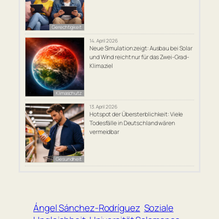
Gerechtigkeit
14. April 2026
Neue Simulation zeigt: Ausbau bei Solar
und Wind reicht nur für das Zwei-Grad-
Klimaziel
Klimaschutz
13. April 2026
Hotspot der Übersterblichkeit: Viele
Todesfälle in Deutschland wären
vermeidbar
Gesundheit
Ángel Sánchez-Rodríguez
Soziale