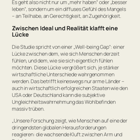
Es geht also nicht nur um „mehr haben“ oder „besser
leben“, sondern um ein diffuses Gefühl des Mangels
– an Teilhabe, an Gerechtigkeit, an Zugehörigkeit.
Zwischen Ideal und Realität klafft eine
Lücke
Die Studie spricht von einer „Well-being Gap“: einer
Lücke zwischen dem, wie sich Menschen derzeit
fühlen, und dem, wie sie sich eigentlich fühlen
möchten. Diese Lücke vergrößert sich, je stärker
wirtschaftliche Unterschiede wahrgenommen
werden. Das betrifft keineswegs nur arme Länder –
auch in wirtschaftlich erfolgreichen Staaten wie den
USA oder Deutschland kann die subjektive
Ungleichheitswahrnehmung das Wohlbefinden
massiv trüben.
„
Unsere Forschung zeigt, wie Menschen auf eine der
dringendsten globalen Herausforderungen
reagieren: die wachsende Kluft zwischen Arm und