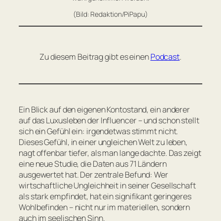
(Bild: Redaktion/PiPapu)
Zu diesem Beitrag gibt es einen
Podcast
.
Ein Blick auf den eigenen Kontostand, ein anderer
auf das Luxusleben der Influencer – und schon stellt
sich ein Gefühl ein: irgendetwas stimmt nicht.
Dieses Gefühl, in einer ungleichen Welt zu leben,
nagt offenbar tiefer, als man lange dachte. Das zeigt
eine neue Studie, die Daten aus 71 Ländern
ausgewertet hat. Der zentrale Befund: Wer
wirtschaftliche Ungleichheit in seiner Gesellschaft
als stark empfindet, hat ein signifikant geringeres
Wohlbefinden – nicht nur im materiellen, sondern
auch im seelischen Sinn.