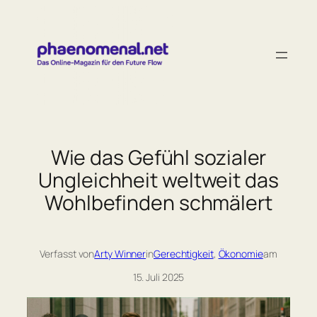
Zum
Inhalt
springen
Wie das Gefühl sozialer
Ungleichheit weltweit das
Wohlbefinden schmälert
Verfasst von
Arty Winner
in
Gerechtigkeit
, 
Ökonomie
am
15. Juli 2025