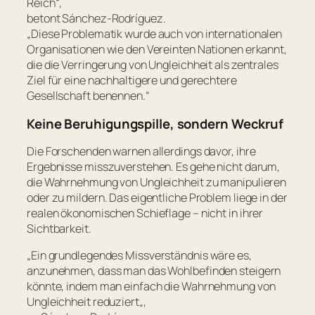
Reich
“,
betont Sánchez-Rodríguez.
„
Diese Problematik wurde auch von internationalen
Organisationen wie den Vereinten Nationen erkannt,
die die Verringerung von Ungleichheit als zentrales
Ziel für eine nachhaltigere und gerechtere
Gesellschaft benennen.
“
Keine Beruhigungspille, sondern Weckruf
Die Forschenden warnen allerdings davor, ihre
Ergebnisse misszuverstehen. Es gehe nicht darum,
die Wahrnehmung von Ungleichheit zu manipulieren
oder zu mildern. Das eigentliche Problem liege in der
realen ökonomischen Schieflage – nicht in ihrer
Sichtbarkeit.
„
Ein grundlegendes Missverständnis wäre es,
anzunehmen, dass man das Wohlbefinden steigern
könnte, indem man einfach die Wahrnehmung von
Ungleichheit reduziert
„,