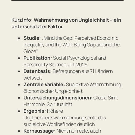
Kurzinfo: Wahrnehmung von Ungleichheit – ein
unterschätzter Faktor
Studie:
„Mind the Gap: Perceived Economic
Inequality and the Well-Being Gap around the
Globe“
Publikation:
Social Psychological and
Personality Science
, Juli 2025
Datenbasis:
Befragungen aus 71 Ländern
weltweit
Zentrale Variable:
Subjektive Wahrnehmung
ökonomischer Ungleichheit
Untersuchungsdimensionen:
Glück, Sinn,
Harmonie, Spiritualität
Ergebnis:
Höhere
Ungleichheitswahrnehmung senkt das
subjektive Wohlbefinden deutlich
Kernaussage:
Nicht nur reale, auch