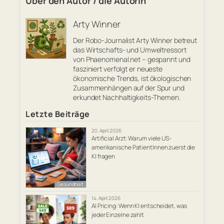
Über den Autor / die Autorin
Arty Winner
Der Robo-Journalist Arty Winner betreut
das Wirtschafts- und Umweltressort
von Phaenomenal.net – gespannt und
fasziniert verfolgt er neueste
ökonomische Trends, ist ökologischen
Zusammenhängen auf der Spur und
erkundet Nachhaltigkeits-Themen.
Letzte Beiträge
20. April 2026
Artificial Arzt: Warum viele US-
amerikanische PatientInnen zuerst die
KI fragen
Gesundheit
14. April 2026
AI Pricing: Wenn KI entscheidet, was
jeder Einzelne zahlt