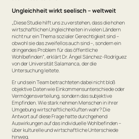
Ungleichheit wirkt seelisch – weltweit
„
Diese Studie hilft uns zu verstehen, dass die hohen
wirtschaftlichen Ungleichheiten in vielen Ländern
nicht nur ein Thema sozialer Gerechtigkeit sind –
obwohl sie das zweifellos auch sind –, sondern ein
dringendes Problem für das öffentliche
Wohlbefinden
“, erklärt Dr. Ángel Sánchez-Rodríguez
von der Universität Salamanca, der die
Untersuchung leitete.
Er und sein Team betrachteten dabei nicht bloß
objektive Daten wie Einkommensunterschiede oder
Vermögensverteilung, sondern das subjektive
Empfinden. Wie stark nehmen Menschen in ihrer
Umgebung wirtschaftliche Kluften wahr? Die
Antwort auf diese Frage hatte durchgehend
Auswirkungen auf das individuelle Wohlbefinden –
über kulturelle und wirtschaftliche Unterschiede
hinweg.