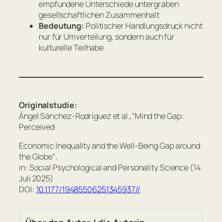
empfundene Unterschiede untergraben
gesellschaftlichen Zusammenhalt
Bedeutung:
Politischer Handlungsdruck nicht
nur für Umverteilung, sondern auch für
kulturelle Teilhabe
Originalstudie:
Ángel Sánchez-Rodríguez et al.,“Mind the Gap:
Perceived
Economic Inequality and the Well-Being Gap around
the Globe“,
in: Social Psychological and Personality Science (14.
Juli 2025)
DOI:
10.1177/19485506251345937//