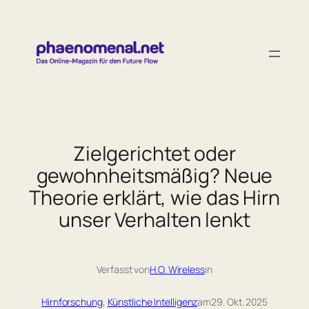
Zum
Inhalt
springen
Zielgerichtet oder
gewohnheitsmäßig? Neue
Theorie erklärt, wie das Hirn
unser Verhalten lenkt
Verfasst von
H.O. Wireless
in
Hirnforschung
, 
Künstliche Intelligenz
am
29. Okt. 2025