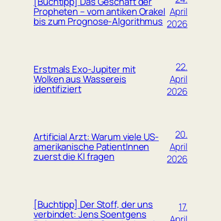
[Buchtipp] Das Geschäft der
April
Propheten – vom antiken Orakel
bis zum Prognose-Algorithmus
2026
22.
Erstmals Exo-Jupiter mit
April
Wolken aus Wassereis
identifiziert
2026
20.
Artificial Arzt: Warum viele US-
April
amerikanische PatientInnen
zuerst die KI fragen
2026
[Buchtipp] Der Stoff, der uns
17.
verbindet: Jens Soentgens
April