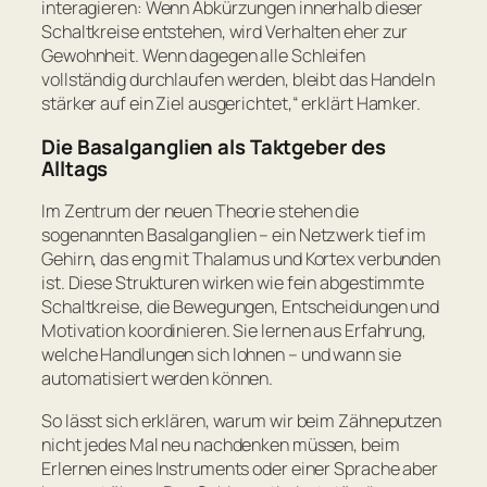
interagieren: Wenn Abkürzungen innerhalb dieser
Schaltkreise entstehen, wird Verhalten eher zur
Gewohnheit. Wenn dagegen alle Schleifen
vollständig durchlaufen werden, bleibt das Handeln
stärker auf ein Ziel ausgerichtet,“
erklärt Hamker.
Die Basalganglien als Taktgeber des
Alltags
Im Zentrum der neuen Theorie stehen die
sogenannten Basalganglien – ein Netzwerk tief im
Gehirn, das eng mit Thalamus und Kortex verbunden
ist. Diese Strukturen wirken wie fein abgestimmte
Schaltkreise, die Bewegungen, Entscheidungen und
Motivation koordinieren. Sie lernen aus Erfahrung,
welche Handlungen sich lohnen – und wann sie
automatisiert werden können.
So lässt sich erklären, warum wir beim Zähneputzen
nicht jedes Mal neu nachdenken müssen, beim
Erlernen eines Instruments oder einer Sprache aber