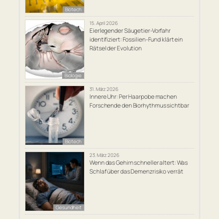
Biotech
15. April 2026
Eierlegender Säugetier-Vorfahr
identifiziert: Fossilien-Fund klärt ein
Rätsel der Evolution
Biologie
31. März 2026
Innere Uhr: Per Haarpobe machen
Forschende den Biorhythmus sichtbar
Biotech
23. März 2026
Wenn das Gehirn schneller altert: Was
Schlaf über das Demenzrisiko verrät
Gesundheit