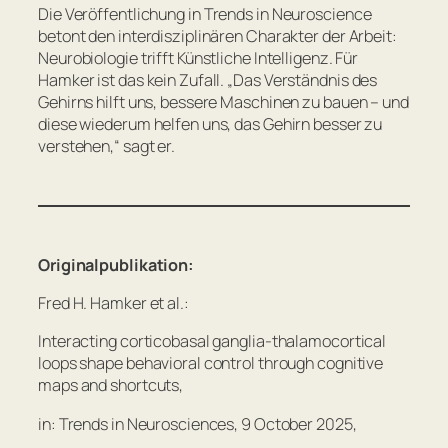
Die Veröffentlichung in
Trends in Neuroscience
betont den interdisziplinären Charakter der Arbeit:
Neurobiologie trifft Künstliche Intelligenz. Für
Hamker ist das kein Zufall.
„Das Verständnis des
Gehirns hilft uns, bessere Maschinen zu bauen – und
diese wiederum helfen uns, das Gehirn besser zu
verstehen,“
sagt er.
Originalpublikation:
Fred H. Hamker et al.:
Interacting corticobasal ganglia-thalamocortical
loops shape behavioral control through cognitive
maps and shortcuts,
in: Trends in Neurosciences, 9 October 2025,