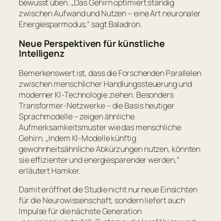
bewusst üben.
„Das Gehirn optimiert ständig
zwischen Aufwand und Nutzen – eine Art neuronaler
Energiesparmodus,“
sagt Baladron.
Neue Perspektiven für künstliche
Intelligenz
Bemerkenswert ist, dass die Forschenden Parallelen
zwischen menschlicher Handlungssteuerung und
moderner KI-Technologie ziehen. Besonders
Transformer-Netzwerke – die Basis heutiger
Sprachmodelle – zeigen ähnliche
Aufmerksamkeitsmuster wie das menschliche
Gehirn.
„Indem KI-Modelle künftig
gewohnheitsähnliche Abkürzungen nutzen, könnten
sie effizienter und energiesparender werden,“
erläutert Hamker.
Damit eröffnet die Studie nicht nur neue Einsichten
für die Neurowissenschaft, sondern liefert auch
Impulse für die nächste Generation