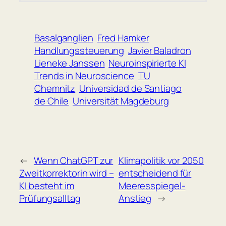
Basalganglien
Fred Hamker
Handlungssteuerung
Javier Baladron
Lieneke Janssen
Neuroinspirierte KI
Trends in Neuroscience
TU
Chemnitz
Universidad de Santiago
de Chile
Universität Magdeburg
←
Wenn ChatGPT zur
Klimapolitik vor 2050
Zweitkorrektorin wird –
entscheidend für
KI besteht im
Meeresspiegel-
Prüfungsalltag
Anstieg
→