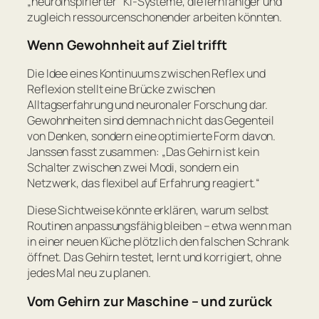
„neuroinspirierter“ KI-Systeme, die lernfähiger und
zugleich ressourcenschonender arbeiten könnten.
Wenn Gewohnheit auf Ziel trifft
Die Idee eines Kontinuums zwischen Reflex und
Reflexion stellt eine Brücke zwischen
Alltagserfahrung und neuronaler Forschung dar.
Gewohnheiten sind demnach nicht das Gegenteil
von Denken, sondern eine optimierte Form davon.
Janssen fasst zusammen:
„Das Gehirn ist kein
Schalter zwischen zwei Modi, sondern ein
Netzwerk, das flexibel auf Erfahrung reagiert.“
Diese Sichtweise könnte erklären, warum selbst
Routinen anpassungsfähig bleiben – etwa wenn man
in einer neuen Küche plötzlich den falschen Schrank
öffnet. Das Gehirn testet, lernt und korrigiert, ohne
jedes Mal neu zu planen.
Vom Gehirn zur Maschine – und zurück